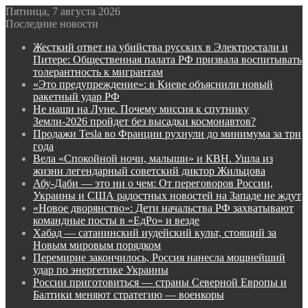
Пятница, 7 августа 2026
Последние новости
Жесткий ответ на убийства русских в Электростали и
Питере: Общественная палата РФ призвала воспитывать
толерантность к мигрантам
«Это предупреждение»: в Киеве объяснили новый
ракетный удар РФ
Не наши на Луне. Почему миссия к спутнику
Земли-2026 пройдет без высадки космонавтов?
Продажи Tesla во Франции рухнули до минимума за три
года
Вела «Спокойной ночи, малыши» и КВН. Ушла из
жизни легендарный советский диктор Жильцова
Абу-Даби — это ни о чем: От переговоров России,
Украины и США радостных новостей на Западе не ждут
«Новое дворянство»: Дети начальства РФ захватывают
командные посты в «ЕдРо» и везде
Хабад — сатанинский иудейский культ, стоящий за
Новым мировым порядком
Перемирие закончилось, Россия нанесла мощнейший
удар по энергетике Украины
России приготовиться — страны Северной Европы и
Балтики меняют стратегию — военкоры