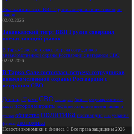
Закавказский тигр: ВВП Грузии совершил впечатляющий
рывок
02.02.2026
Закавказский тигр: ВВП Грузии совершил
впечатляющий рывок
В Тарко-Сале состоялась встреча сотрудников
вневедомственной охраны Росгвардии с ветераном СВО
02.02.2026
В Тарко-Сале состоялась встреча сотрудников
вневедомственной охраны Росгвардии с
ветераном СВО
СВО
Дональд Трамп
бизнес
владимир зеленский
азербайджан
история
мигранты
нефть
власть
новости испании
новости испании на
политика
общество
росгвардия
украина
сша
русском
экономика
финансы
Новости экономики и бизнеса © Все права защищены 2026