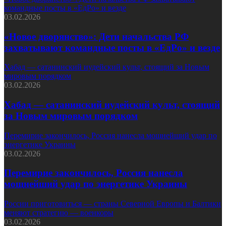
командные посты в «ЕдРо» и везде
03.02.2026
«Новое дворянство»: Дети начальства РФ
захватывают командные посты в «ЕдРо» и везде
Хабад — сатанинский иудейский культ, стоящий за Новым
мировым порядком
03.02.2026
Хабад — сатанинский иудейский культ, стоящий
за Новым мировым порядком
Перемирие закончилось, Россия нанесла мощнейший удар по
энергетике Украины
03.02.2026
Перемирие закончилось, Россия нанесла
мощнейший удар по энергетике Украины
России приготовиться — страны Северной Европы и Балтики
меняют стратегию — военкоры
03.02.2026