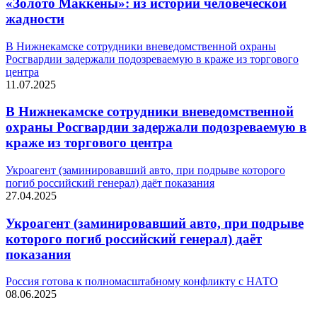
«Золото Маккены»: из истории человеческой
жадности
В Нижнекамске сотрудники вневедомственной охраны
Росгвардии задержали подозреваемую в краже из торгового
центра
11.07.2025
В Нижнекамске сотрудники вневедомственной
охраны Росгвардии задержали подозреваемую в
краже из торгового центра
Укроагент (заминировавший авто, при подрыве которого
погиб российский генерал) даёт показания
27.04.2025
Укроагент (заминировавший авто, при подрыве
которого погиб российский генерал) даёт
показания
Россия готова к полномасштабному конфликту с НАТО
08.06.2025