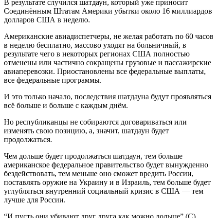
В результате случился шатдаун, который уже приносит
Соединённым Штатам Америки убытки около 16 миллиардов
долларов США в неделю.
Американские авиадиспетчеры, не желая работать по 60 часов
в неделю бесплатно, массово уходят на больничный, в
результате чего в некоторых регионах США полностью
отменены или частично сокращены грузовые и пассажирские
авиаперевозки. Приостановлены все федеральные выплаты,
все федеральные программы.
И это только начало, последствия шатдауна будут проявляться
всё больше и больше с каждым днём.
Но республиканцы не собираются договариваться или
изменять свою позицию, а, значит, шатдаун будет
продолжаться.
Чем дольше будет продолжаться шатдаун, тем больше
американское федеральное правительство будет вынужденно
бездействовать, тем меньше оно сможет вредить России,
поставлять оружие на Украину и в Израиль, тем больше будет
углубляться внутренний социальный кризис в США — тем
лучше для России.
“И пусть они убивают друг друга как можно дольше” (C)