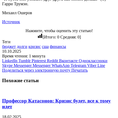
Гарри Трумэн.
Михаил Ошеров
Источник
Нажмите, чтобы оценить эту статью!
[Итого:
0
Средняя:
0
]
Теги
бюджет
долги
кризис
сша
финансы
10.10.2025
Время чтения: 1 минута
LinkedIn
Tumblr
Pinterest
Reddit
Вконтакте
Одноклассники
Skype
Messenger
Messenger
WhatsApp
Telegram
Viber
Line
Поделиться через электронную почту
Печатать
Похожие статьи
Профессор Катасонов: Кризис будет, все к тому
идет
18.02.2025