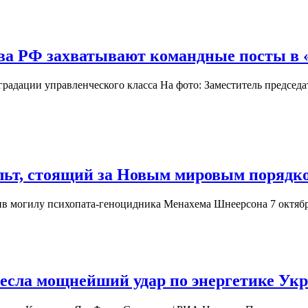
ва РФ захватывают командные посты в «
радации управленческого класса На фото: Заместитель председа
льт, стоящий за Новым мировым порядк
етив могилу психопата-геноцидника Менахема Шнеерсона 7 октяб
несла мощнейший удар по энергетике Ук