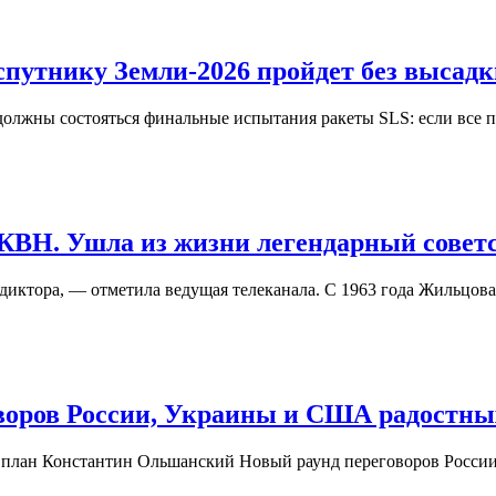
спутнику Земли-2026 пройдет без высад
должны состояться финальные испытания ракеты SLS: если все п
КВН. Ушла из жизни легендарный совет
 диктора, — отметила ведущая телеканала. С 1963 года Жильц
оворов России, Украины и США радостных
й план Константин Ольшанский Новый раунд переговоров Росси