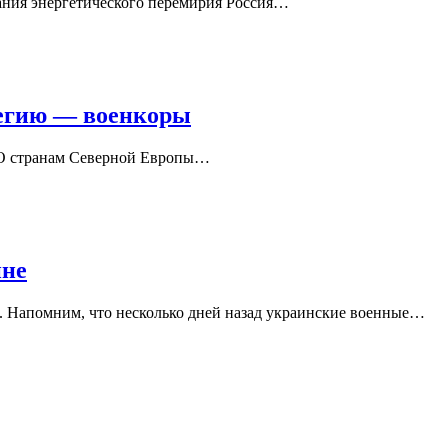
ания энергетического перемирия Россия…
тегию — военкоры
АТО странам Северной Европы…
ине
k. Напомним, что несколько дней назад украинские военные…