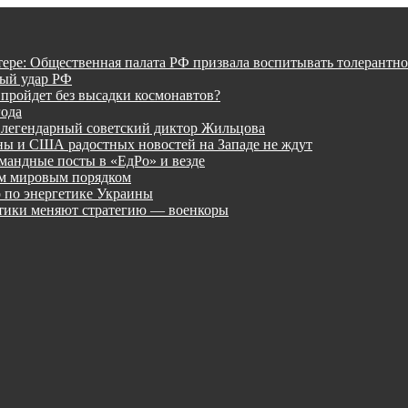
тере: Общественная палата РФ призвала воспитывать толерантно
ный удар РФ
 пройдет без высадки космонавтов?
года
 легендарный советский диктор Жильцова
ины и США радостных новостей на Западе не ждут
мандные посты в «ЕдРо» и везде
ым мировым порядком
 по энергетике Украины
лтики меняют стратегию — военкоры