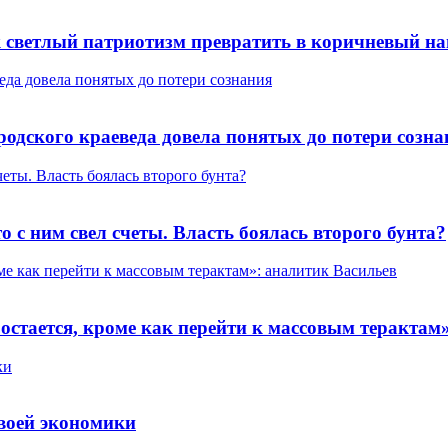
к светлый патриотизм превратить в коричневый н
да довела понятых до потери сознания
дского краеведа довела понятых до потери созна
четы. Власть боялась второго бунта?
о с ним свел счеты. Власть боялась второго бунта?
ме как перейти к массовым терактам»: аналитик Васильев
остается, кроме как перейти к массовым терактам
ки
воей экономики