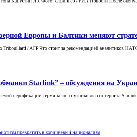
игона Капустин Яр. Фото: Стрингер / РИА Новости После оконч
еверной Европы и Балтики меняют стра
o Tribouillard / AFP Что стоит за рекомендацией аналитиков Н
обманки Starlink” – обсуждения на Укра
аемой верификации терминалов спутникового интернета Starlin
триотизм превратить в коричневый национализм