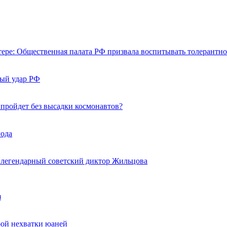
тере: Общественная палата РФ призвала воспитывать толерантно
ный удар РФ
 пройдет без высадки космонавтов?
года
 легендарный советский диктор Жильцова
з
трой нехватки юаней