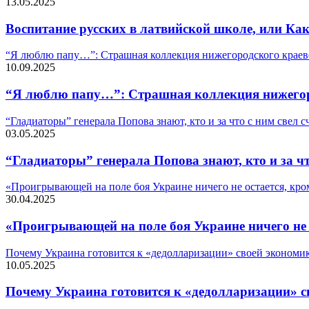
13.05.2025
Воспитание русских в латвийской школе, или Ка
“Я люблю папу…”: Страшная коллекция нижегородского краеве
10.09.2025
“Я люблю папу…”: Страшная коллекция нижегоро
“Гладиаторы” генерала Попова знают, кто и за что с ним свел с
03.05.2025
“Гладиаторы” генерала Попова знают, кто и за чт
«Проигрывающей на поле боя Украине ничего не остается, кро
30.04.2025
«Проигрывающей на поле боя Украине ничего не 
Почему Украина готовится к «дедолларизации» своей экономи
10.05.2025
Почему Украина готовится к «дедолларизации» с