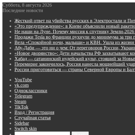
Суббота, 8 августа 2026
Последние новости
Жесткий ответ на убийства русских в Электростали и Пи
«Это предупреждение»: в Киеве объяснили новый ракет
Не наши на Луне. Почему миссия к спутнику Земли-2026
Продажи Tesla во Франции рухнули до минимума за три 
Вела «Спокойной ночи, малыши» и КВН. Ушла из жизни
Абу-Даби — это ни о чем: От переговоров России, Укра
«Новое дворянство»: Дети начальства РФ захватывают ко
Хабад — сатанинский иудейский культ, стоящий за Нов
Перемирие закончилось, Россия нанесла мощнейший удар
России приготовиться — страны Северной Европы и Ба
YouTube
vk.com
Одноклассники
Telegram
Steam
TikTok
Вход / Регистрация
Случайная статья
Sidebar
Switch skin
Искать