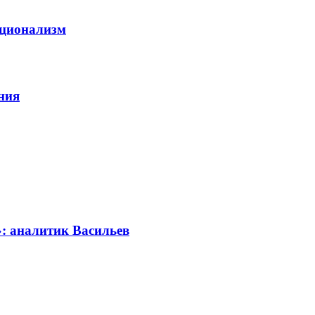
ационализм
ния
»: аналитик Васильев