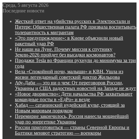
Среда, 5 августа 2026
Последние новости
Жесткий ответ на убийства русских в Электростали и
Питере: Общественная палата РФ призвала воспитывать
толерантность к мигрантам
«Это предупреждение»: в Киеве объяснили новый
ракетный удар РФ
Не наши на Луне. Почему миссия к спутнику
Земли-2026 пройдет без высадки космонавтов?
Продажи Tesla во Франции рухнули до минимума за три
года
Вела «Спокойной ночи, малыши» и КВН. Ушла из
жизни легендарный советский диктор Жильцова
Абу-Даби — это ни о чем: От переговоров России,
Украины и США радостных новостей на Западе не ждут
«Новое дворянство»: Дети начальства РФ захватывают
командные посты в «ЕдРо» и везде
Хабад — сатанинский иудейский культ, стоящий за
Новым мировым порядком
Перемирие закончилось, Россия нанесла мощнейший
удар по энергетике Украины
России приготовиться — страны Северной Европы и
Балтики меняют стратегию — военкоры