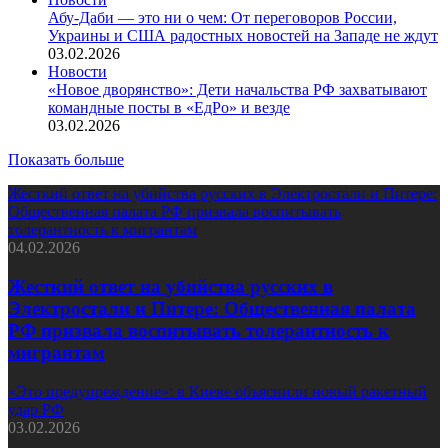
Абу-Даби — это ни о чем: От переговоров России,
Украины и США радостных новостей на Западе не ждут
03.02.2026
Новости
«Новое дворянство»: Дети начальства РФ захватывают
командные посты в «ЕдРо» и везде
03.02.2026
Показать больше
Жесткий ответ на убийства русских в Электростали и Питере:
Общественная палата РФ призвала воспитывать
толерантность к мигрантам
04.02.2026
Жесткий ответ на убийства русских в
Электростали и Питере: Общественная палата
РФ призвала воспитывать толерантность к
мигрантам
«Это предупреждение»: в Киеве объяснили новый ракетный
удар РФ
03.02.2026