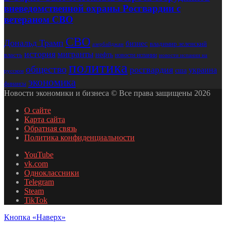
вневедомственной охраны Росгвардии с
ветераном СВО
СВО
Дональд Трамп
бизнес
владимир зеленский
азербайджан
история
мигранты
нефть
власть
новости испании
новости испании на
политика
общество
росгвардия
украина
сша
русском
экономика
финансы
Новости экономики и бизнеса © Все права защищены 2026
О сайте
Карта сайта
Обратная связь
Политика конфиденциальности
YouTube
vk.com
Одноклассники
Telegram
Steam
TikTok
Кнопка «Наверх»