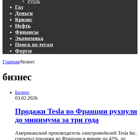
Рубль
Газ
Деньги
Кризис
Нефть
Финансы
Экономика
Поиск по тегам
Форум
Главная
/
бизнес
бизнес
Бизнес
03.02.2026
Продажи Tesla во Франции рухнули
до минимума за три года
Американский производитель электромобилей Tesla Inc.
сократил продажи во Франции в январе на 42%, до