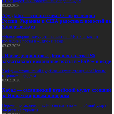
США радостных новостей на Западе не ждут
03.02.2026
Абу-Даби — это ни о чем: От переговоров
России, Украины и США радостных новостей на
Западе не ждут
«Новое дворянство»: Дети начальства РФ захватывают
командные посты в «ЕдРо» и везде
03.02.2026
«Новое дворянство»: Дети начальства РФ
захватывают командные посты в «ЕдРо» и везде
Хабад — сатанинский иудейский культ, стоящий за Новым
мировым порядком
03.02.2026
Хабад — сатанинский иудейский культ, стоящий
за Новым мировым порядком
Перемирие закончилось, Россия нанесла мощнейший удар по
энергетике Украины