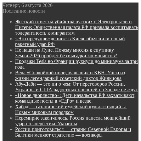
Четверг, 6 августа 2026
Последние новости
Жесткий ответ на убийства русских в Электростали и
Питере: Общественная палата РФ призвала воспитывать
толерантность к мигрантам
«Это предупреждение»: в Киеве объяснили новый
ракетный удар РФ
Не наши на Луне. Почему миссия к спутнику
Земли-2026 пройдет без высадки космонавтов?
Продажи Tesla во Франции рухнули до минимума за три
года
Вела «Спокойной ночи, малыши» и КВН. Ушла из
жизни легендарный советский диктор Жильцова
Абу-Даби — это ни о чем: От переговоров России,
Украины и США радостных новостей на Западе не ждут
«Новое дворянство»: Дети начальства РФ захватывают
командные посты в «ЕдРо» и везде
Хабад — сатанинский иудейский культ, стоящий за
Новым мировым порядком
Перемирие закончилось, Россия нанесла мощнейший
удар по энергетике Украины
России приготовиться — страны Северной Европы и
Балтики меняют стратегию — военкоры