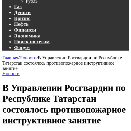
Рубль
Газ
Деньги
Кризис
Нефть
Финансы
Экономика
Поиск по тегам
Форум
Главная
/
Новости
/
В Управлении Росгвардии по Республике
Татарстан состоялось противопожарное инструктивное
занятие
Новости
В Управлении Росгвардии по
Республике Татарстан
состоялось противопожарное
инструктивное занятие