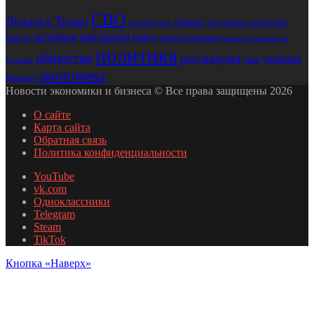
СВО
Дональд Трамп
бизнес
владимир зеленский
азербайджан
история
мигранты
нефть
власть
новости испании
новости испании на
политика
общество
росгвардия
украина
сша
русском
экономика
финансы
Новости экономики и бизнеса © Все права защищены 2026
О сайте
Карта сайта
Обратная связь
Политика конфиденциальности
YouTube
vk.com
Одноклассники
Telegram
Steam
TikTok
Кнопка «Наверх»