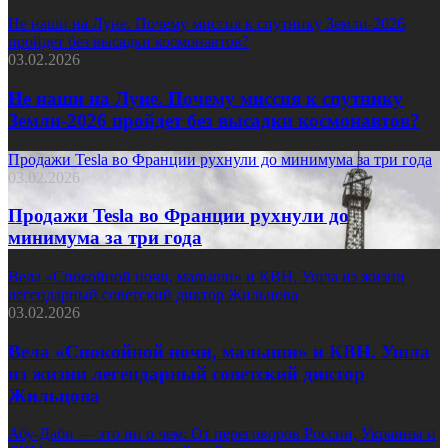
Не наши на Луне. Почему миссия к спутнику Земли-2026
пройдет без высадки космонавтов?
03.02.2026
Не наши на Луне. Почему миссия к спутнику
Земли-2026 пройдет без высадки космонавтов?
Продажи Tesla во Франции рухнули до минимума за три года
03.02.2026
Продажи Tesla во Франции рухнули до
минимума за три года
Вела «Спокойной ночи, малыши» и КВН. Ушла из жизни
легендарный советский диктор Жильцова
03.02.2026
Вела «Спокойной ночи, малыши» и КВН. Ушла
из жизни легендарный советский диктор
Жильцова
Абу-Даби — это ни о чем: От переговоров России, Украины и