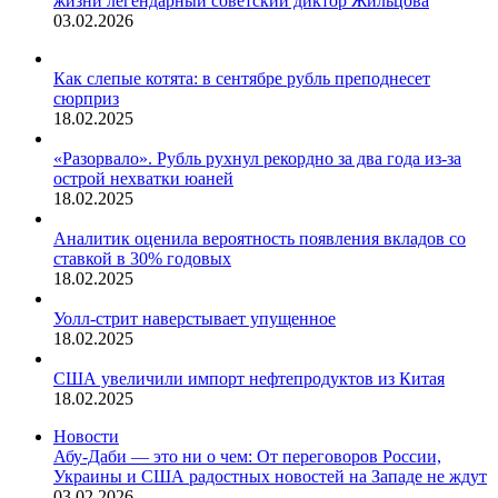
жизни легендарный советский диктор Жильцова
03.02.2026
Как слепые котята: в сентябре рубль преподнесет
сюрприз
18.02.2025
«Разорвало». Рубль рухнул рекордно за два года из-за
острой нехватки юаней
18.02.2025
Аналитик оценила вероятность появления вкладов со
ставкой в 30% годовых
18.02.2025
Уолл-стрит наверстывает упущенное
18.02.2025
США увеличили импорт нефтепродуктов из Китая
18.02.2025
Новости
Абу-Даби — это ни о чем: От переговоров России,
Украины и США радостных новостей на Западе не ждут
03.02.2026