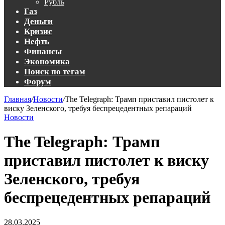
Рубль
Газ
Деньги
Кризис
Нефть
Финансы
Экономика
Поиск по тегам
Форум
Главная
/
Новости
/
The Telegraph: Трамп приставил пистолет к
виску Зеленского, требуя беспрецедентных репараций
Новости
The Telegraph: Трамп
приставил пистолет к виску
Зеленского, требуя
беспрецедентных репараций
28.03.2025