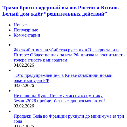
Трамп бросил ядерный вызов России и Китаю.
Белый дом ждёт “решительных действий”
Новые
Популярные
Комментарии
Жесткий ответ на убийства русских в Электростали и
Питере: Общественная палата РФ призвала воспитывать
толерантность к мигрантам
04.02.2026
«Это предупреждение»: в Киеве объяснили новый
ракетный удар РФ
03.02.2026
Не наши на Луне. Почему миссия к спутнику
Земли-2026 пройдет без высадки космонавтов?
03.02.2026
Продажи Tesla во Франции рухнули до минимума за три
года
03.02.2026