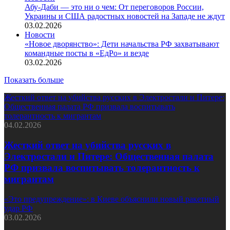
Абу-Даби — это ни о чем: От переговоров России,
Украины и США радостных новостей на Западе не ждут
03.02.2026
Новости
«Новое дворянство»: Дети начальства РФ захватывают
командные посты в «ЕдРо» и везде
03.02.2026
Показать больше
Жесткий ответ на убийства русских в Электростали и Питере:
Общественная палата РФ призвала воспитывать
толерантность к мигрантам
04.02.2026
Жесткий ответ на убийства русских в
Электростали и Питере: Общественная палата
РФ призвала воспитывать толерантность к
мигрантам
«Это предупреждение»: в Киеве объяснили новый ракетный
удар РФ
03.02.2026