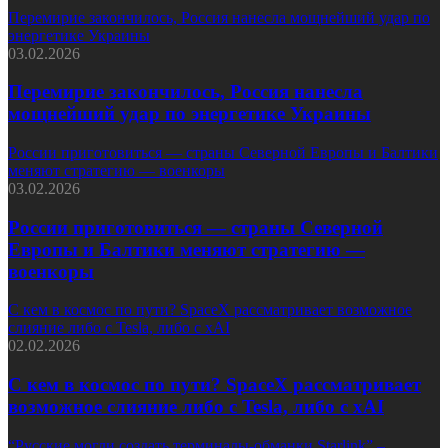
Перемирие закончилось, Россия нанесла мощнейший удар по
энергетике Украины
03.02.2026
Перемирие закончилось, Россия нанесла
мощнейший удар по энергетике Украины
России приготовиться — страны Северной Европы и Балтики
меняют стратегию — военкоры
03.02.2026
России приготовиться — страны Северной
Европы и Балтики меняют стратегию —
военкоры
С кем в космос по пути? SpaceX рассматривает возможное
слияние либо с Tesla, либо с xAI
02.02.2026
С кем в космос по пути? SpaceX рассматривает
возможное слияние либо с Tesla, либо с xAI
“Русские могли создать терминалы-обманки Starlink” –