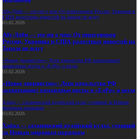
Абу-Даби — это ни о чем: От переговоров России, Украины и
США радостных новостей на Западе не ждут
03.02.2026
Абу-Даби — это ни о чем: От переговоров
России, Украины и США радостных новостей на
Западе не ждут
«Новое дворянство»: Дети начальства РФ захватывают
командные посты в «ЕдРо» и везде
03.02.2026
«Новое дворянство»: Дети начальства РФ
захватывают командные посты в «ЕдРо» и везде
Хабад — сатанинский иудейский культ, стоящий за Новым
мировым порядком
03.02.2026
Хабад — сатанинский иудейский культ, стоящий
за Новым мировым порядком