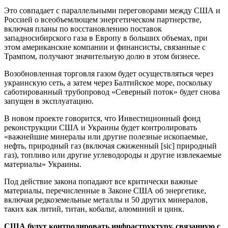
Это совпадает с параллельными переговорами между США и
Россией о всеобъемлющем энергетическом партнерстве,
включая планы по восстановлению поставок
западносибирского газа в Европу в больших объемах, при
этом американские компании и финансисты, связанные с
Трампом, получают значительную долю в этом бизнесе.
Возобновленная торговля газом будет осуществляться через
украинскую сеть, а затем через Балтийское море, поскольку
саботированный трубопровод «Северный поток» будет снова
запущен в эксплуатацию.
В новом проекте говорится, что Инвестиционный фонд
реконструкции США и Украины будет контролировать
«важнейшие минералы или другие полезные ископаемые,
нефть, природный газ (включая сжиженный [sic] природный
газ), топливо или другие углеводороды и другие извлекаемые
материалы» Украины.
Под действие закона попадают все критически важные
материалы, перечисленные в Законе США об энергетике,
включая редкоземельные металлы и 50 других минералов,
таких как литий, титан, кобальт, алюминий и цинк.
США будут контролировать инфраструктуру, связанную с