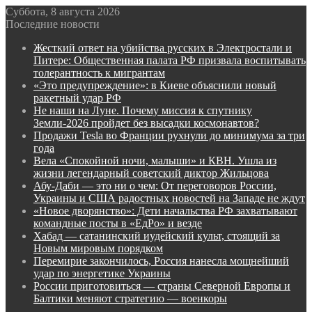
Суббота, 8 августа 2026
Последние новости
Жесткий ответ на убийства русских в Электростали и
Питере: Общественная палата РФ призвала воспитывать
толерантность к мигрантам
«Это предупреждение»: в Киеве объяснили новый
ракетный удар РФ
Не наши на Луне. Почему миссия к спутнику
Земли-2026 пройдет без высадки космонавтов?
Продажи Tesla во Франции рухнули до минимума за три
года
Вела «Спокойной ночи, малыши» и КВН. Ушла из
жизни легендарный советский диктор Жильцова
Абу-Даби — это ни о чем: От переговоров России,
Украины и США радостных новостей на Западе не ждут
«Новое дворянство»: Дети начальства РФ захватывают
командные посты в «ЕдРо» и везде
Хабад — сатанинский иудейский культ, стоящий за
Новым мировым порядком
Перемирие закончилось, Россия нанесла мощнейший
удар по энергетике Украины
России приготовиться — страны Северной Европы и
Балтики меняют стратегию — военкоры