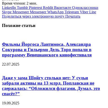
Время чтения: 2 мин.
LinkedIn
Tumblr
Pinterest
Reddit
Вконтакте
Одноклассники
Skype
Messenger
Messenger
WhatsApp
Telegram
Viber
Line
Поделиться через электронную почту
Печатать
Похожие статьи
Фильмы Йоргоса Лантимоса, Александра
Сокурова и Гильермо Дель Торо попали в
программу Венецианского кинофестиваля
22.07.2025
Даже у зама Шойгу столько нет: У судьи
забрали активы на 13 млрд. Поплавская не
сдержалась: “Обложился флагами. Думал, это
спасёт?”
19.09.2025