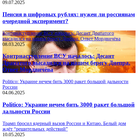
09.07.2025
Пенсия в цифровых рублях: нужен ли россиянам
очередной эксперимент?
Контрнаступление ВСУ началось: Десант Драпатого
высадился на нашем берегу Днепра. Ответ Мордвичёва
08.03.2025
Контрнаступление ВСУ началось: Десант
Драпатого высадился на нашем берегу Днепра.
Ответ Мордвичёва
Politico: Украине нечем бить 3000 ракет большой дальности
России
04.06.2025
Politico: Украине нечем бить 3000 ракет большой
дальности России
Трамп бросил ядерный вызов России и Китаю. Белый дом
ждёт “решительных действий”
10.05.2025