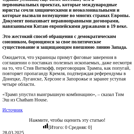
первоначальных проектах, которые международные
юристы сочли хищническими и неоколониальными и
которые вызвали возмущение во многих странах Европы.
Документ попахивает неравноправными договорами,
навязанными Китаю европейскими державами в 19 веке.
Это жестокий способ обращения с демократическим
союзником, борющимся за свое политическое
существование и защищающим внешнюю линию Запада.
Ожидается, что украинцы примут фиговые заверения в
соглашении о поставках полезных ископаемых, даже несмотря
на то, что Стив Виткофф, переговорщик Трампа, как попугай,
повторяет пропаганду Кремля, подтверждая референдумы в
Донецке, Луганске, Херсоне и Запорожье и заранее уступая
четыре области.
«Трамп упустил выигрышную комбинацию», – сказал Тим
Эш из Chatham House.
Источник
Нажмите, чтобы оценить эту статью!
[Итого:
0
Средняя:
0
]
28.03.2025