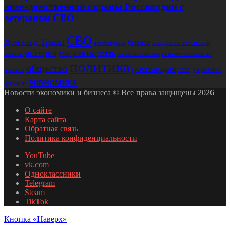
вневедомственной охраны Росгвардии с
ветераном СВО
СВО
Дональд Трамп
бизнес
владимир зеленский
азербайджан
история
мигранты
нефть
власть
новости испании
новости испании на
политика
общество
росгвардия
украина
сша
русском
экономика
финансы
Новости экономики и бизнеса © Все права защищены 2026
О сайте
Карта сайта
Обратная связь
Политика конфиденциальности
YouTube
vk.com
Одноклассники
Telegram
Steam
TikTok
Кнопка «Наверх»