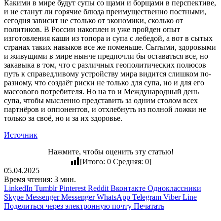
Какими в мире будут супы со щами и борщами в перспективе,
и не станут ли горячие блюда преимущественно постными,
сегодня зависит не столько от экономики, сколько от
политиков. В России накоплен и уже пройден опыт
изготовления каши из топора и супа с лебедой, а вот в сытых
странах таких навыков все же поменьше. Сытыми, здоровыми
и живущими в мире нынче предпочли бы оставаться все, но
закавыка в том, что с различных геополитических полюсов
путь к справедливому устройству мира видится слишком по-
разному, что создаёт риски не только для супа, но и для его
массового потребителя. Но на то и Международный день
супа, чтобы мысленно представить за одним столом всех
партнёров и оппонентов, и отхлебнуть из полной ложки не
только за своё, но и за их здоровье.
Источник
Нажмите, чтобы оценить эту статью!
[Итого:
0
Средняя:
0
]
05.04.2025
Время чтения: 3 мин.
LinkedIn
Tumblr
Pinterest
Reddit
Вконтакте
Одноклассники
Skype
Messenger
Messenger
WhatsApp
Telegram
Viber
Line
Поделиться через электронную почту
Печатать