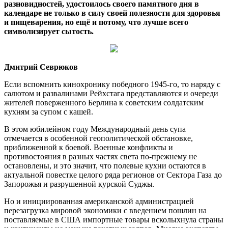
разновидностей, удостоилось своего памятного дня в
календаре не только в силу своей полезности для здоровья
и пищеварения, но ещё и потому, что лучше всего
символизирует сытость.
Дмитрий Севрюков
Если вспомнить кинохронику победного 1945-го, то наряду с
салютом и развалинами Рейхстага представляются и очереди
жителей поверженного Берлина к советским солдатским
кухням за супом с кашей.
В этом юбилейном году Международный день супа
отмечается в особенной геополитической обстановке,
приближенной к боевой. Военные конфликты и
противостояния в разных частях света по-прежнему не
остановлены, и это значит, что полевые кухни остаются в
актуальной повестке целого ряда регионов от Сектора Газа до
Запорожья и разрушенной курской Суджы.
Но и инициированная американской администрацией
перезагрузка мировой экономики с введением пошлин на
поставляемые в США импортные товары всколыхнула страны