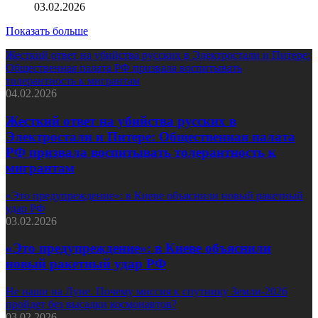
03.02.2026
Показать больше
Жесткий ответ на убийства русских в Электростали и Питере:
Общественная палата РФ призвала воспитывать
толерантность к мигрантам
04.02.2026
Жесткий ответ на убийства русских в
Электростали и Питере: Общественная палата
РФ призвала воспитывать толерантность к
мигрантам
«Это предупреждение»: в Киеве объяснили новый ракетный
удар РФ
03.02.2026
«Это предупреждение»: в Киеве объяснили
новый ракетный удар РФ
Не наши на Луне. Почему миссия к спутнику Земли-2026
пройдет без высадки космонавтов?
03.02.2026