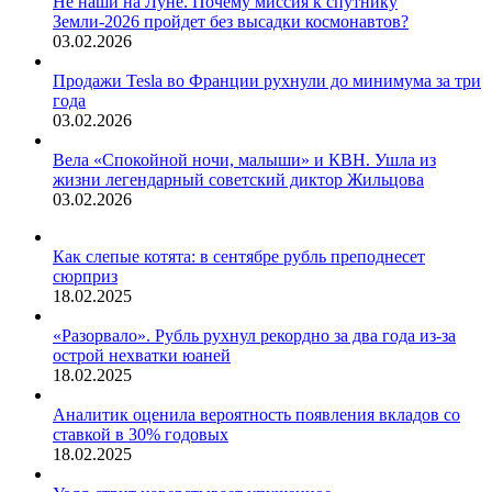
Не наши на Луне. Почему миссия к спутнику
Земли-2026 пройдет без высадки космонавтов?
03.02.2026
Продажи Tesla во Франции рухнули до минимума за три
года
03.02.2026
Вела «Спокойной ночи, малыши» и КВН. Ушла из
жизни легендарный советский диктор Жильцова
03.02.2026
Как слепые котята: в сентябре рубль преподнесет
сюрприз
18.02.2025
«Разорвало». Рубль рухнул рекордно за два года из-за
острой нехватки юаней
18.02.2025
Аналитик оценила вероятность появления вкладов со
ставкой в 30% годовых
18.02.2025