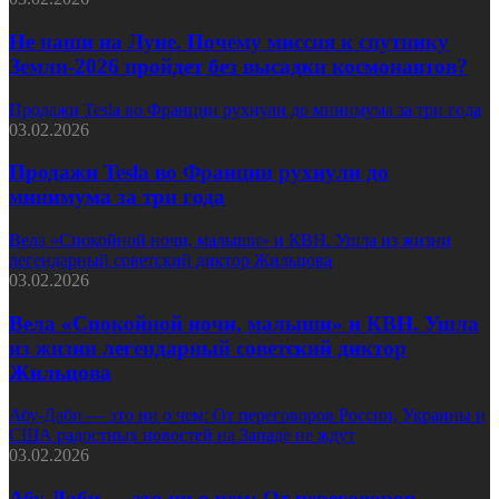
Не наши на Луне. Почему миссия к спутнику
Земли-2026 пройдет без высадки космонавтов?
Продажи Tesla во Франции рухнули до минимума за три года
03.02.2026
Продажи Tesla во Франции рухнули до
минимума за три года
Вела «Спокойной ночи, малыши» и КВН. Ушла из жизни
легендарный советский диктор Жильцова
03.02.2026
Вела «Спокойной ночи, малыши» и КВН. Ушла
из жизни легендарный советский диктор
Жильцова
Абу-Даби — это ни о чем: От переговоров России, Украины и
США радостных новостей на Западе не ждут
03.02.2026
Абу-Даби — это ни о чем: От переговоров