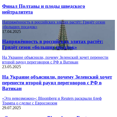
Финал Полтавы и плоды шведского
нейтралитета
Напряжённость в российских элитах растёт: Грядёт сезон
«больших посадок»
17.04.2025
Напряжённость в российских элитах растёт:
Грядёт сезон «больших посадок»
На Украине объяснили, почему Зеленский хочет перенести
второй раунд переговоров с РФ в Ватикан
23.05.2025
На Украине объяснили, почему Зеленский хочет
перенести второй раунд переговоров с РФ в
Ватикан
«Это невозможно»: Bloomberg и Reuters раскрыли блеф
Трампа о сделке с Евросоюзом
29.07.2025