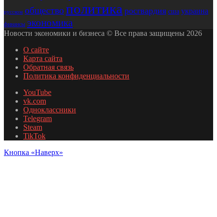
политика
общество
росгвардия
украина
сша
русском
экономика
финансы
Новости экономики и бизнеса © Все права защищены 2026
О сайте
Карта сайта
Обратная связь
Политика конфиденциальности
YouTube
vk.com
Одноклассники
Telegram
Steam
TikTok
Кнопка «Наверх»