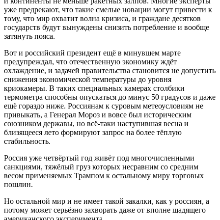
и континенты не меньше ракетных залпов. Многие эксперты
уже предрекают, что такие смелые новации могут привести к
тому, что мир охватит волна кризиса, и граждане десятков
государств будут вынуждены снизить потребление и вообще
затянуть пояса.
Вот и российский президент ещё в минувшем марте
предупреждал, что отечественную экономику ждёт
охлаждение, и задачей правительства становится не допустить
снижения экономической температуры до уровня
криокамеры. В таких специальных камерах столбики
термометра способны опускаться до минус 50 градусов и даже
ещё гораздо ниже. Россиянам к суровым метеоусловиям не
привыкать, а Генерал Мороз и вовсе был историческим
союзником державы, но всё-таки наступившая весна и
близящееся лето формируют запрос на более тёплую
стабильность.
Россия уже четвёртый год живёт под многочисленными
санкциями, тяжёлый груз которых несравним со средним
весом применяемых Трампом к остальному миру торговых
пошлин.
Но остальной мир и не имеет такой закалки, как у россиян, а
потому может серьёзно захворать даже от вполне щадящего
американского эксперимента.