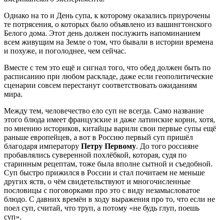
Однако на то и День супа, к которому оказались приурочены
те потрясения, о которых было объявлено из вашингтонского
Белого дома. Этот день должен послужить напоминанием
всем живущим на Земле о том, что бывали в истории времена
и похуже, и поголоднее, чем сейчас.
Вместе с тем это ещё и сигнал того, что обед должен быть по
расписанию при любом раскладе, даже если геополитические
сценарии совсем перестанут соответствовать ожиданиям
мира.
Между тем, человечество ело суп не всегда. Само название
этого блюда имеет французские и даже латинские корни, хотя,
по мнению историков, китайцы варили свои первые супы ещё
раньше европейцев, а вот в Россию первый суп пришёл
благодаря императору
Петру Первому
. До того россияне
пробавлялись суверенной похлёбкой, которая, судя по
старинным рецептам, тоже была вполне сытной и съедобной.
Суп быстро прижился в России и стал почитаем не меньше
других яств, о чём свидетельствуют и многочисленные
пословицы с поговорками про это с виду незамысловатое
блюдо. С давних времён в ходу выражения про то, что если не
поел суп, считай, что труп, а потому «не будь глуп, поешь
суп».