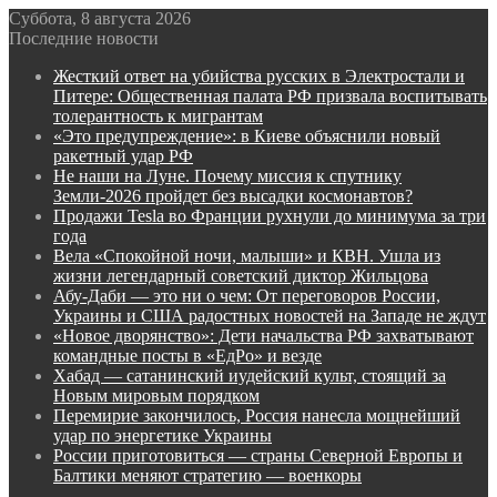
Суббота, 8 августа 2026
Последние новости
Жесткий ответ на убийства русских в Электростали и
Питере: Общественная палата РФ призвала воспитывать
толерантность к мигрантам
«Это предупреждение»: в Киеве объяснили новый
ракетный удар РФ
Не наши на Луне. Почему миссия к спутнику
Земли-2026 пройдет без высадки космонавтов?
Продажи Tesla во Франции рухнули до минимума за три
года
Вела «Спокойной ночи, малыши» и КВН. Ушла из
жизни легендарный советский диктор Жильцова
Абу-Даби — это ни о чем: От переговоров России,
Украины и США радостных новостей на Западе не ждут
«Новое дворянство»: Дети начальства РФ захватывают
командные посты в «ЕдРо» и везде
Хабад — сатанинский иудейский культ, стоящий за
Новым мировым порядком
Перемирие закончилось, Россия нанесла мощнейший
удар по энергетике Украины
России приготовиться — страны Северной Европы и
Балтики меняют стратегию — военкоры