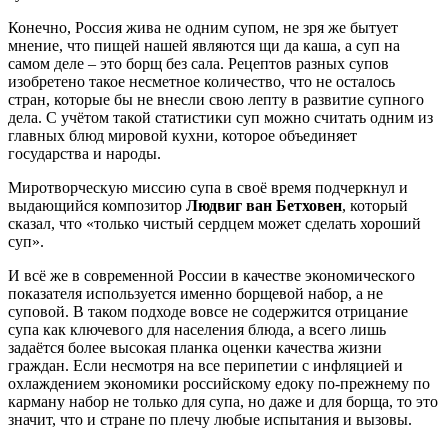
Конечно, Россия жива не одним супом, не зря же бытует
мнение, что пищей нашей являются щи да каша, а суп на
самом деле – это борщ без сала. Рецептов разных супов
изобретено такое несметное количество, что не осталось
стран, которые бы не внесли свою лепту в развитие супного
дела. С учётом такой статистики суп можно считать одним из
главных блюд мировой кухни, которое объединяет
государства и народы.
Миротворческую миссию супа в своё время подчеркнул и
выдающийся композитор
Людвиг ван Бетховен
, который
сказал, что «только чистый сердцем может сделать хороший
суп».
И всё же в современной России в качестве экономического
показателя используется именно борщевой набор, а не
суповой. В таком подходе вовсе не содержится отрицание
супа как ключевого для населения блюда, а всего лишь
задаётся более высокая планка оценки качества жизни
граждан. Если несмотря на все перипетии с инфляцией и
охлаждением экономики российскому едоку по-прежнему по
карману набор не только для супа, но даже и для борща, то это
значит, что и стране по плечу любые испытания и вызовы.