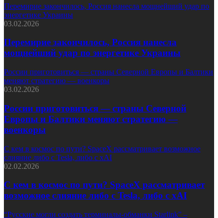
Перемирие закончилось, Россия нанесла мощнейший удар по
энергетике Украины
03.02.2026
Перемирие закончилось, Россия нанесла
мощнейший удар по энергетике Украины
России приготовиться — страны Северной Европы и Балтики
меняют стратегию — военкоры
03.02.2026
России приготовиться — страны Северной
Европы и Балтики меняют стратегию —
военкоры
С кем в космос по пути? SpaceX рассматривает возможное
слияние либо с Tesla, либо с xAI
02.02.2026
С кем в космос по пути? SpaceX рассматривает
возможное слияние либо с Tesla, либо с xAI
“Русские могли создать терминалы-обманки Starlink” –