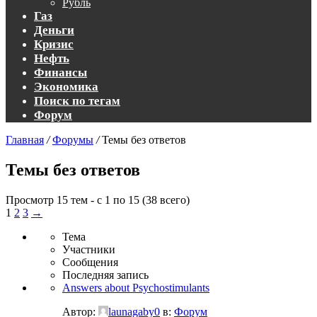
Рубль
Газ
Деньги
Кризис
Нефть
Финансы
Экономика
Поиск по тегам
Форум
Главная
/
Форумы
/
Темы без ответов
Темы без ответов
Просмотр 15 тем - с 1 по 15 (38 всего)
1
2
3
→
Тема
Участники
Сообщения
Последняя запись
Answers about Psychostimulants
Автор:
launagaby0
в:
Форум