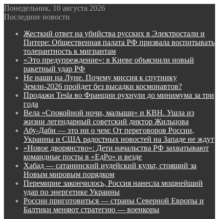
Понедельник, 10 августа 2026
Последние новости
Жесткий ответ на убийства русских в Электростали и
Питере: Общественная палата РФ призвала воспитывать
толерантность к мигрантам
«Это предупреждение»: в Киеве объяснили новый
ракетный удар РФ
Не наши на Луне. Почему миссия к спутнику
Земли-2026 пройдет без высадки космонавтов?
Продажи Tesla во Франции рухнули до минимума за три
года
Вела «Спокойной ночи, малыши» и КВН. Ушла из
жизни легендарный советский диктор Жильцова
Абу-Даби — это ни о чем: От переговоров России,
Украины и США радостных новостей на Западе не ждут
«Новое дворянство»: Дети начальства РФ захватывают
командные посты в «ЕдРо» и везде
Хабад — сатанинский иудейский культ, стоящий за
Новым мировым порядком
Перемирие закончилось, Россия нанесла мощнейший
удар по энергетике Украины
России приготовиться — страны Северной Европы и
Балтики меняют стратегию — военкоры