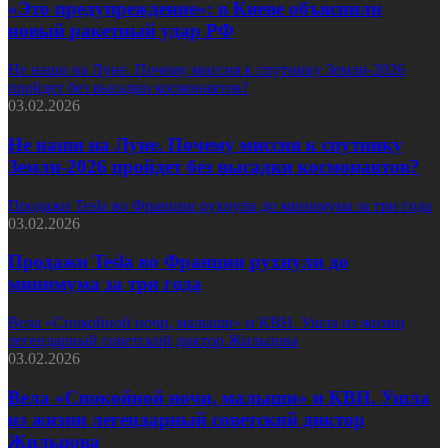
«Это предупреждение»: в Киеве объяснили
новый ракетный удар РФ
Не наши на Луне. Почему миссия к спутнику Земли-2026
пройдет без высадки космонавтов?
03.02.2026
Не наши на Луне. Почему миссия к спутнику
Земли-2026 пройдет без высадки космонавтов?
Продажи Tesla во Франции рухнули до минимума за три года
03.02.2026
Продажи Tesla во Франции рухнули до
минимума за три года
Вела «Спокойной ночи, малыши» и КВН. Ушла из жизни
легендарный советский диктор Жильцова
03.02.2026
Вела «Спокойной ночи, малыши» и КВН. Ушла
из жизни легендарный советский диктор
Жильцова