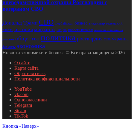
вневедомственной охраны Росгвардии с
ветераном СВО
СВО
Дональд Трамп
бизнес
владимир зеленский
азербайджан
история
мигранты
нефть
власть
новости испании
новости испании на
политика
общество
росгвардия
украина
сша
русском
экономика
финансы
Новости экономики и бизнеса © Все права защищены 2026
О сайте
Карта сайта
Обратная связь
Политика конфиденциальности
YouTube
vk.com
Одноклассники
Telegram
Steam
TikTok
Кнопка «Наверх»