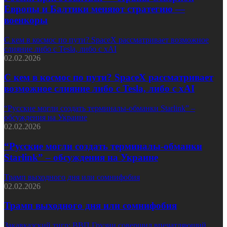
Европы и Балтики меняют стратегию —
военкоры
С кем в космос по пути? SpaceX рассматривает возможное
слияние либо с Tesla, либо с xAI
02.02.2026
С кем в космос по пути? SpaceX рассматривает
возможное слияние либо с Tesla, либо с xAI
“Русские могли создать терминалы-обманки Starlink” –
обсуждения на Украине
02.02.2026
“Русские могли создать терминалы-обманки
Starlink” – обсуждения на Украине
Трамп выходного дня или сомнифобия
02.02.2026
Трамп выходного дня или сомнифобия
Закавказский тигр: ВВП Грузии совершил впечатляющий