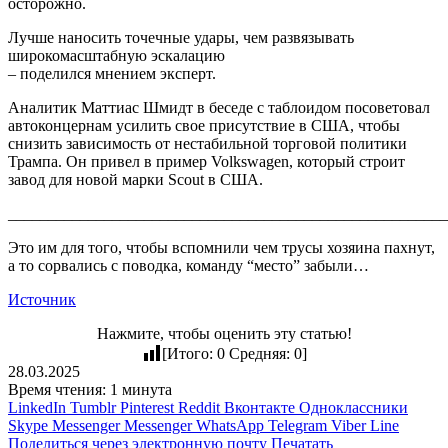
осторожно.
Лучше наносить точечные удары, чем развязывать
широкомасштабную эскалацию
– поделился мнением эксперт.
Аналитик Маттиас Шмидт в беседе с таблоидом посоветовал
автоконцернам усилить свое присутствие в США, чтобы
снизить зависимость от нестабильной торговой политики
Трампа. Он привел в пример Volkswagen, который строит
завод для новой марки Scout в США.
_______________________________________________________
Это им для того, чтобы вспомнили чем трусы хозяина пахнут,
а то сорвались с поводка, команду “место” забыли…
Источник
Нажмите, чтобы оценить эту статью!
[Итого:
0
Средняя:
0
]
28.03.2025
Время чтения: 1 минута
LinkedIn
Tumblr
Pinterest
Reddit
Вконтакте
Одноклассники
Skype
Messenger
Messenger
WhatsApp
Telegram
Viber
Line
Поделиться через электронную почту
Печатать