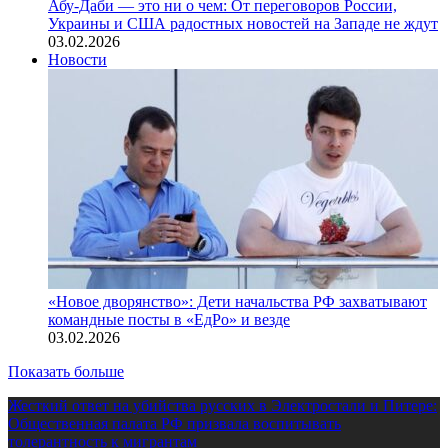
Абу-Даби — это ни о чем: От переговоров России,
Украины и США радостных новостей на Западе не ждут
03.02.2026
Новости
«Новое дворянство»: Дети начальства РФ захватывают
командные посты в «ЕдРо» и везде
03.02.2026
Показать больше
Жесткий ответ на убийства русских в Электростали и Питере:
Общественная палата РФ призвала воспитывать
толерантность к мигрантам