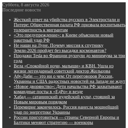
Суббота, 8 августа 2026
Последние новости
Жесткий ответ на убийства русских в Электростали и
Питере: Общественная палата РФ призвала воспитывать
толерантность к мигрантам
«Это предупреждение»: в Киеве объяснили новый
ракетный удар РФ
Не наши на Луне. Почему миссия к спутнику
Земли-2026 пройдет без высадки космонавтов?
Продажи Tesla во Франции рухнули до минимума за три
года
Вела «Спокойной ночи, малыши» и КВН. Ушла из
жизни легендарный советский диктор Жильцова
Абу-Даби — это ни о чем: От переговоров России,
Украины и США радостных новостей на Западе не ждут
«Новое дворянство»: Дети начальства РФ захватывают
командные посты в «ЕдРо» и везде
Хабад — сатанинский иудейский культ, стоящий за
Новым мировым порядком
Перемирие закончилось, Россия нанесла мощнейший
удар по энергетике Украины
России приготовиться — страны Северной Европы и
Балтики меняют стратегию — военкоры