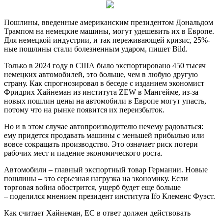
Пошлины, введенные американским президентом Дональдом
Трампом на немецкие машины, могут удешевить их в Европе.
Для немецкой индустрии, и так переживающей кризис, 25%-
ные пошлины стали болезненным ударом, пишет Bild.
Только в 2024 году в США было экспортировано 450 тысяч
немецких автомобилей, это больше, чем в любую другую
страну. Как спрогнозировал в беседе с изданием экономист
Фридрих Хайнеман из института ZEW в Мангейме, из-за
новых пошлин цены на автомобили в Европе могут упасть,
потому что на рынке появится их переизбыток.
Но и в этом случае автопроизводителю нечему радоваться:
ему придется продавать машины с меньшей прибылью или
вовсе сокращать производство. Это означает риск потери
рабочих мест и падение экономического роста.
Автомобили – главный экспортный товар Германии. Новые
пошлины – это серьезная нагрузка на экономику. Если
торговая война обострится, ущерб будет еще больше
– поделился мнением президент института Ifo Клеменс Фуэст.
Как считает Хайнеман, ЕС в ответ должен действовать