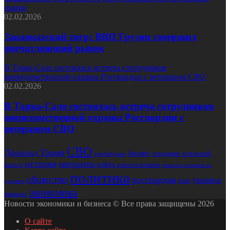
рывок
02.02.2026
Закавказский тигр: ВВП Грузии совершил
впечатляющий рывок
В Тарко-Сале состоялась встреча сотрудников
вневедомственной охраны Росгвардии с ветераном СВО
02.02.2026
В Тарко-Сале состоялась встреча сотрудников
вневедомственной охраны Росгвардии с
ветераном СВО
СВО
Дональд Трамп
бизнес
владимир зеленский
азербайджан
история
мигранты
нефть
власть
новости испании
новости испании на
политика
общество
росгвардия
украина
сша
русском
экономика
финансы
Новости экономики и бизнеса © Все права защищены 2026
О сайте