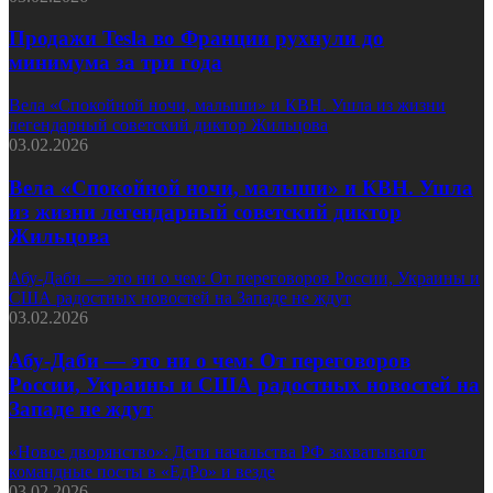
Продажи Tesla во Франции рухнули до
минимума за три года
Вела «Спокойной ночи, малыши» и КВН. Ушла из жизни
легендарный советский диктор Жильцова
03.02.2026
Вела «Спокойной ночи, малыши» и КВН. Ушла
из жизни легендарный советский диктор
Жильцова
Абу-Даби — это ни о чем: От переговоров России, Украины и
США радостных новостей на Западе не ждут
03.02.2026
Абу-Даби — это ни о чем: От переговоров
России, Украины и США радостных новостей на
Западе не ждут
«Новое дворянство»: Дети начальства РФ захватывают
командные посты в «ЕдРо» и везде
03.02.2026