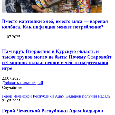
Вместо картошки хлеб, вместо мяса — вареная
колбаса. Как инфляция меняет потребление?
11.07.2025
Нам врут. Вторжения в Курскую область и
тысяч трупов могло не быть: Почему Старовойт
и Смирнов только пешки в чей-то смертельной
игре
23.07.2025
Добавить комментарий
Случайные
Герой Чеченской Республики Адам Кадыров получил медаль
21.05.2025
Герой Чеченской Республики Адам Кадыров