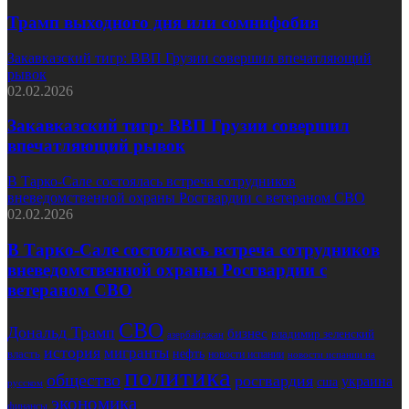
Трамп выходного дня или сомнифобия
Закавказский тигр: ВВП Грузии совершил впечатляющий
рывок
02.02.2026
Закавказский тигр: ВВП Грузии совершил
впечатляющий рывок
В Тарко-Сале состоялась встреча сотрудников
вневедомственной охраны Росгвардии с ветераном СВО
02.02.2026
В Тарко-Сале состоялась встреча сотрудников
вневедомственной охраны Росгвардии с
ветераном СВО
СВО
Дональд Трамп
бизнес
владимир зеленский
азербайджан
история
мигранты
нефть
власть
новости испании
новости испании на
политика
общество
росгвардия
украина
сша
русском
экономика
финансы