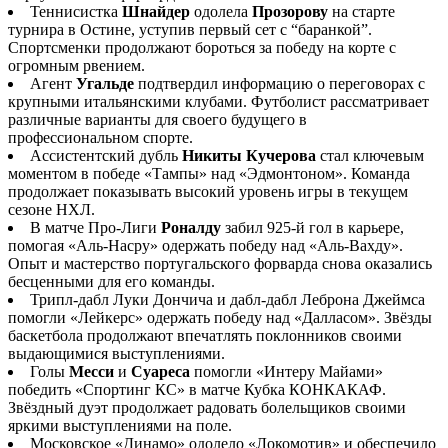
Теннисистка
Шнайдер
одолела
Прозорову
на старте
турнира в Остине, уступив первый сет с “баранкой”.
Спортсменки продолжают бороться за победу на корте с
огромным рвением.
Агент
Угальде
подтвердил информацию о переговорах с
крупными итальянскими клубами. Футболист рассматривает
различные варианты для своего будущего в
профессиональном спорте.
Ассистентский дубль
Никиты Кучерова
стал ключевым
моментом в победе «Тампы» над «Эдмонтоном». Команда
продолжает показывать высокий уровень игры в текущем
сезоне НХЛ.
В матче Про-Лиги
Роналду
забил 925-й гол в карьере,
помогая «Аль-Насру» одержать победу над «Аль-Вахду».
Опыт и мастерство португальского форварда снова оказались
бесценными для его команды.
Трипл-дабл Луки Дончича и дабл-дабл Леброна Джеймса
помогли «Лейкерс» одержать победу над «Далласом». Звёзды
баскетбола продолжают впечатлять поклонников своими
выдающимися выступлениями.
Голы
Месси
и
Суареса
помогли «Интеру Майами»
победить «Спортинг КС» в матче Кубка КОНКАКАФ.
Звёздный дуэт продолжает радовать болельщиков своими
яркими выступлениями на поле.
Московское «Динамо» одолело «Локомотив» и обеспечило