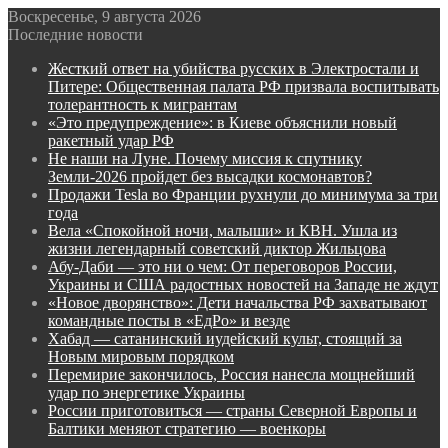
Воскресенье, 9 августа 2026
Последние новости
Жесткий ответ на убийства русских в Электростали и
Питере: Общественная палата РФ призвала воспитывать
толерантность к мигрантам
«Это предупреждение»: в Киеве объяснили новый
ракетный удар РФ
Не наши на Луне. Почему миссия к спутнику
Земли-2026 пройдет без высадки космонавтов?
Продажи Tesla во Франции рухнули до минимума за три
года
Вела «Спокойной ночи, малыши» и КВН. Ушла из
жизни легендарный советский диктор Жильцова
Абу-Даби — это ни о чем: От переговоров России,
Украины и США радостных новостей на Западе не ждут
«Новое дворянство»: Дети начальства РФ захватывают
командные посты в «ЕдРо» и везде
Хабад — сатанинский иудейский культ, стоящий за
Новым мировым порядком
Перемирие закончилось, Россия нанесла мощнейший
удар по энергетике Украины
России приготовиться — страны Северной Европы и
Балтики меняют стратегию — военкоры