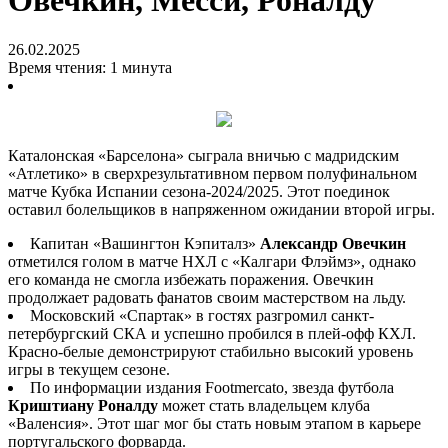
Овечкин, Месси, Роналду
26.02.2025
Время чтения: 1 минута
Каталонская «Барселона» сыграла вничью с мадридским
«Атлетико» в сверхрезультативном первом полуфинальном
матче Кубка Испании сезона-2024/2025. Этот поединок
оставил болельщиков в напряженном ожидании второй игры.
Капитан «Вашингтон Кэпиталз»
Александр Овечкин
отметился голом в матче НХЛ с «Калгари Флэймз», однако
его команда не смогла избежать поражения. Овечкин
продолжает радовать фанатов своим мастерством на льду.
Московский «Спартак» в гостях разгромил санкт-
петербургский СКА и успешно пробился в плей-офф КХЛ.
Красно-белые демонстрируют стабильно высокий уровень
игры в текущем сезоне.
По информации издания Footmercato, звезда футбола
Криштиану Роналду
может стать владельцем клуба
«Валенсия». Этот шаг мог бы стать новым этапом в карьере
португальского форварда.