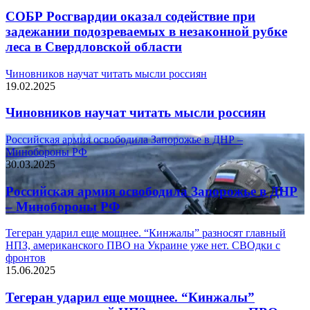
СОБР Росгвардии оказал содействие при
задежании подозреваемых в незаконной рубке
леса в Свердловской области
Чиновников научат читать мысли россиян
19.02.2025
Чиновников научат читать мысли россиян
Российская армия освободила Запорожье в ДНР –
Минобороны РФ
30.03.2025
Российская армия освободила Запорожье в ДНР
– Минобороны РФ
Тегеран ударил еще мощнее. “Кинжалы” разносят главный
НПЗ, американского ПВО на Украине уже нет. СВОдки с
фронтов
15.06.2025
Тегеран ударил еще мощнее. “Кинжалы”