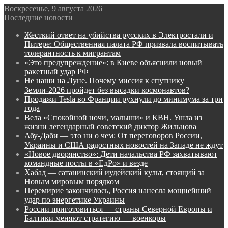
Воскресенье, 9 августа 2026
Последние новости
Жесткий ответ на убийства русских в Электростали и
Питере: Общественная палата РФ призвала воспитывать
толерантность к мигрантам
«Это предупреждение»: в Киеве объяснили новый
ракетный удар РФ
Не наши на Луне. Почему миссия к спутнику
Земли-2026 пройдет без высадки космонавтов?
Продажи Tesla во Франции рухнули до минимума за три
года
Вела «Спокойной ночи, малыши» и КВН. Ушла из
жизни легендарный советский диктор Жильцова
Абу-Даби — это ни о чем: От переговоров России,
Украины и США радостных новостей на Западе не ждут
«Новое дворянство»: Дети начальства РФ захватывают
командные посты в «ЕдРо» и везде
Хабад — сатанинский иудейский культ, стоящий за
Новым мировым порядком
Перемирие закончилось, Россия нанесла мощнейший
удар по энергетике Украины
России приготовиться — страны Северной Европы и
Балтики меняют стратегию — военкоры