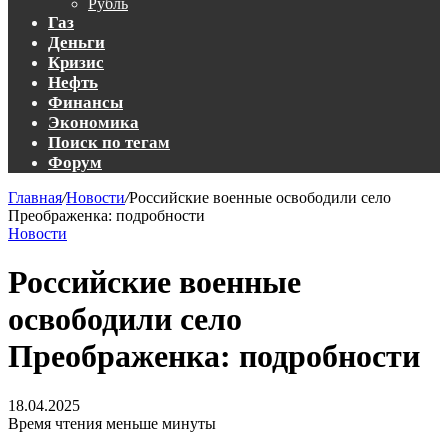
Рубль
Газ
Деньги
Кризис
Нефть
Финансы
Экономика
Поиск по тегам
Форум
Главная
/
Новости
/
Российские военные освободили село
Преображенка: подробности
Новости
Российские военные
освободили село
Преображенка: подробности
18.04.2025
Время чтения меньше минуты