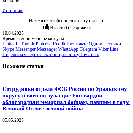
Боровой.
Источник
Нажмите, чтобы оценить эту статью!
[Итого:
0
Средняя:
0
]
18.04.2025
Время чтения меньше минуты
LinkedIn
Tumblr
Pinterest
Reddit
Вконтакте
Одноклассники
Skype
Messenger
Messenger
WhatsApp
Telegram
Viber
Line
Поделиться через электронную почту
Печатать
Похожие статьи
Сотрудники отдела ФСБ России по Уральскому
округу и военнослужащие Росгвардии
облагородили мемориал бойцам, павшим в годы
Великой Отечественной войны
05.05.2025