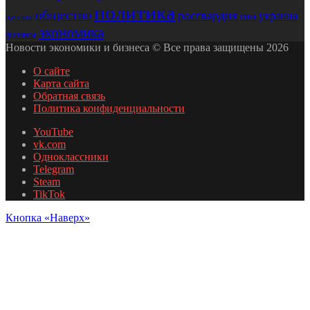
политика
общество
росгвардия
украина
сша
русском
экономика
финансы
Новости экономики и бизнеса © Все права защищены 2026
О сайте
Карта сайта
Обратная связь
Политика конфиденциальности
YouTube
vk.com
Одноклассники
Telegram
Steam
TikTok
Кнопка «Наверх»