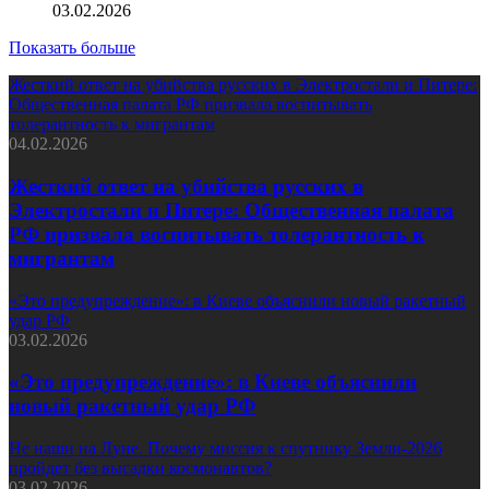
03.02.2026
Показать больше
Жесткий ответ на убийства русских в Электростали и Питере:
Общественная палата РФ призвала воспитывать
толерантность к мигрантам
04.02.2026
Жесткий ответ на убийства русских в
Электростали и Питере: Общественная палата
РФ призвала воспитывать толерантность к
мигрантам
«Это предупреждение»: в Киеве объяснили новый ракетный
удар РФ
03.02.2026
«Это предупреждение»: в Киеве объяснили
новый ракетный удар РФ
Не наши на Луне. Почему миссия к спутнику Земли-2026
пройдет без высадки космонавтов?
03.02.2026