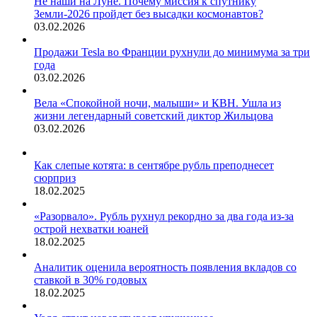
Не наши на Луне. Почему миссия к спутнику
Земли-2026 пройдет без высадки космонавтов?
03.02.2026
Продажи Tesla во Франции рухнули до минимума за три
года
03.02.2026
Вела «Спокойной ночи, малыши» и КВН. Ушла из
жизни легендарный советский диктор Жильцова
03.02.2026
Как слепые котята: в сентябре рубль преподнесет
сюрприз
18.02.2025
«Разорвало». Рубль рухнул рекордно за два года из-за
острой нехватки юаней
18.02.2025
Аналитик оценила вероятность появления вкладов со
ставкой в 30% годовых
18.02.2025