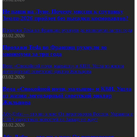
Не наши на Луне. Почему миссия к спутнику
Земли-2026 пройдет без высадки космонавтов?
Продажи Tesla во Франции рухнули до минимума за три года
03.02.2026
Продажи Tesla во Франции рухнули до
минимума за три года
Вела «Спокойной ночи, малыши» и КВН. Ушла из жизни
легендарный советский диктор Жильцова
03.02.2026
Вела «Спокойной ночи, малыши» и КВН. Ушла
из жизни легендарный советский диктор
Жильцова
Абу-Даби — это ни о чем: От переговоров России, Украины и
США радостных новостей на Западе не ждут
03.02.2026
Абу-Даби — это ни о чем: От переговоров