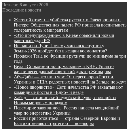
Четверг, 6 августа 2026
Последние новости
Жесткий ответ на убийства русских в Электростали и
Питере: Общественная палата РФ призвала воспитывать
толерантность к мигрантам
«Это предупреждение»: в Киеве объяснили новый
ракетный удар РФ
Не наши на Луне. Почему миссия к спутнику
Земли-2026 пройдет без высадки космонавтов?
Продажи Tesla во Франции рухнули до минимума за три
года
Вела «Спокойной ночи, малыши» и КВН. Ушла из
жизни легендарный советский диктор Жильцова
Абу-Даби — это ни о чем: От переговоров России,
Украины и США радостных новостей на Западе не ждут
«Новое дворянство»: Дети начальства РФ захватывают
командные посты в «ЕдРо» и везде
Хабад — сатанинский иудейский культ, стоящий за
Новым мировым порядком
Перемирие закончилось, Россия нанесла мощнейший
удар по энергетике Украины
России приготовиться — страны Северной Европы и
Балтики меняют стратегию — военкоры