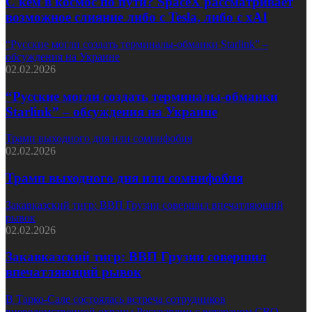
С кем в космос по пути? SpaceX рассматривает
возможное слияние либо с Tesla, либо с xAI
“Русские могли создать терминалы-обманки Starlink” –
обсуждения на Украине
02.02.2026
“Русские могли создать терминалы-обманки
Starlink” – обсуждения на Украине
Трамп выходного дня или сомнифобия
02.02.2026
Трамп выходного дня или сомнифобия
Закавказский тигр: ВВП Грузии совершил впечатляющий
рывок
02.02.2026
Закавказский тигр: ВВП Грузии совершил
впечатляющий рывок
В Тарко-Сале состоялась встреча сотрудников
вневедомственной охраны Росгвардии с ветераном СВО