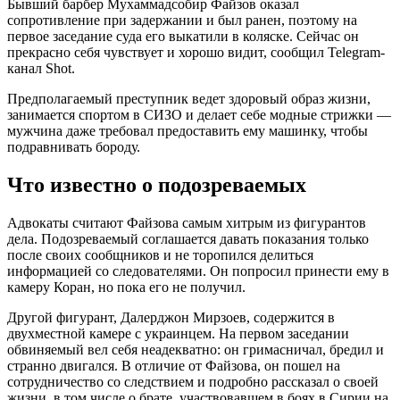
Бывший барбер Мухаммадсобир Файзов оказал
сопротивление при задержании и был ранен, поэтому на
первое заседание суда его выкатили в коляске. Сейчас он
прекрасно себя чувствует и хорошо видит, сообщил Telegram-
канал Shot.
Предполагаемый преступник ведет здоровый образ жизни,
занимается спортом в СИЗО и делает себе модные стрижки —
мужчина даже требовал предоставить ему машинку, чтобы
подравнивать бороду.
Что известно о подозреваемых
Адвокаты считают Файзова самым хитрым из фигурантов
дела. Подозреваемый соглашается давать показания только
после своих сообщников и не торопился делиться
информацией со следователями. Он попросил принести ему в
камеру Коран, но пока его не получил.
Другой фигурант, Далерджон Мирзоев, содержится в
двухместной камере с украинцем. На первом заседании
обвиняемый вел себя неадекватно: он гримасничал, бредил и
странно двигался. В отличие от Файзова, он пошел на
сотрудничество со следствием и подробно рассказал о своей
жизни, в том числе о брате, участвовавшем в боях в Сирии на