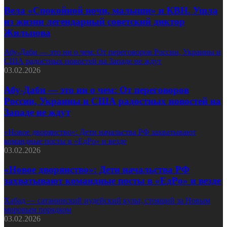
Вела «Спокойной ночи, малыши» и КВН. Ушла
из жизни легендарный советский диктор
Жильцова
Абу-Даби — это ни о чем: От переговоров России, Украины и
США радостных новостей на Западе не ждут
03.02.2026
Абу-Даби — это ни о чем: От переговоров
России, Украины и США радостных новостей на
Западе не ждут
«Новое дворянство»: Дети начальства РФ захватывают
командные посты в «ЕдРо» и везде
03.02.2026
«Новое дворянство»: Дети начальства РФ
захватывают командные посты в «ЕдРо» и везде
Хабад — сатанинский иудейский культ, стоящий за Новым
мировым порядком
03.02.2026