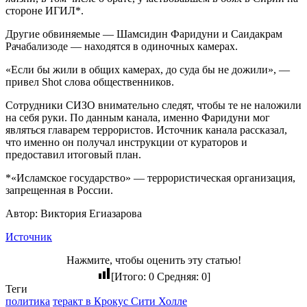
стороне ИГИЛ*.
Другие обвиняемые — Шамсидин Фаридуни и Саидакрам
Рачабализоде — находятся в одиночных камерах.
«Если бы жили в общих камерах, до суда бы не дожили», —
привел Shot слова общественников.
Сотрудники СИЗО внимательно следят, чтобы те не наложили
на себя руки. По данным канала, именно Фаридуни мог
являться главарем террористов. Источник канала рассказал,
что именно он получал инструкции от кураторов и
предоставил итоговый план.
*«Исламское государство» — террористическая организация,
запрещенная в России.
Автор: Виктория Егиазарова
Источник
Нажмите, чтобы оценить эту статью!
[Итого:
0
Средняя:
0
]
Теги
политика
теракт в Крокус Сити Холле