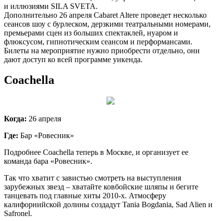
и иллюзиями SILA SVETA.
Дополнительно 26 апреля Cabaret Altere проведет несколько
сеансов шоу с бурлеском, дерзкими театральными номерами,
премьерами сцен из больших спектаклей, нуаром и
флюксусом, гипнотическим сеансом и перформансами.
Билеты на мероприятие нужно приобрести отдельно, они
дают доступ ко всей программе уикенда.
Coachella
Когда:
26 апреля
Где:
Бар «Ровесник»
Подробнее Coachella теперь в Москве, и организует ее
команда бара «Ровесник».
Так что хватит с завистью смотреть на выступления
зарубежных звезд – хватайте ковбойские шляпы и бегите
танцевать под главные хиты 2010-х. Атмосферу
калифорнийской долины создадут Tania Bogdania, Sad Alien и
Safronel.