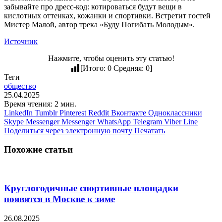
забывайте про дресс-код: котироваться будут вещи в
кислотных оттенках, кожанки и спортивки. Встретит гостей
Мистер Малой, автор трека «Буду Погибать Молодым».
Источник
Нажмите, чтобы оценить эту статью!
[Итого:
0
Средняя:
0
]
Теги
общество
25.04.2025
Время чтения: 2 мин.
LinkedIn
Tumblr
Pinterest
Reddit
Вконтакте
Одноклассники
Skype
Messenger
Messenger
WhatsApp
Telegram
Viber
Line
Поделиться через электронную почту
Печатать
Похожие статьи
Круглогодичные спортивные площадки
появятся в Москве к зиме
26.08.2025