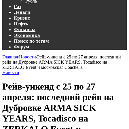
Рубль
Газ
Деньги
Кризис
Нефть
Финансы
Экономика
Поиск по тегам
Форум
Главная
/
Новости
/
Рейв-уикенд с 25 по 27 апреля: последний
рейв на Дубровке ARMA SICK YEARS, Tocadisco на
ZERKALO Event и московская Coachella
Новости
Рейв-уикенд с 25 по 27
апреля: последний рейв на
Дубровке ARMA SICK
YEARS, Tocadisco на