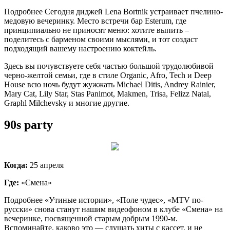
Подробнее Сегодня диджей Lena Bortnik устраивает пчелино-
медовую вечеринку. Место встречи бар Esterum, где
принципиально не приносят меню: хотите выпить –
поделитесь с барменом своими мыслями, и тот создаст
подходящий вашему настроению коктейль.
Здесь вы почувствуете себя частью большой трудолюбивой
черно-желтой семьи, где в стиле Organic, Afro, Tech и Deep
House всю ночь будут жужжать Michael Ditis, Andrey Rainier,
Mary Cat, Lily Star, Stas Panimot, Makmen, Trisa, Felizz Natal,
Graphl Milchevsky и многие другие.
90s party
Когда:
25 апреля
Где:
«Смена»
Подробнее «Утиные истории», «Поле чудес», «MTV по-
русски» снова станут нашим видеофоном в клубе «Смена» на
вечеринке, посвященной старым добрым 1990-м.
Вспоминайте, каково это — слушать хиты с кассет, и не