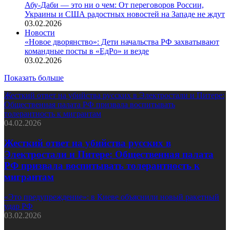
Абу-Даби — это ни о чем: От переговоров России,
Украины и США радостных новостей на Западе не ждут
03.02.2026
Новости
«Новое дворянство»: Дети начальства РФ захватывают
командные посты в «ЕдРо» и везде
03.02.2026
Показать больше
Жесткий ответ на убийства русских в Электростали и Питере:
Общественная палата РФ призвала воспитывать
толерантность к мигрантам
04.02.2026
Жесткий ответ на убийства русских в
Электростали и Питере: Общественная палата
РФ призвала воспитывать толерантность к
мигрантам
«Это предупреждение»: в Киеве объяснили новый ракетный
удар РФ
03.02.2026