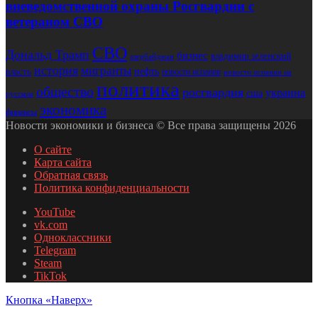
вневедомственной охраны Росгвардии с
ветераном СВО
СВО
Дональд Трамп
бизнес
владимир зеленский
азербайджан
история
мигранты
нефть
власть
новости испании
новости испании на
политика
общество
росгвардия
украина
сша
русском
экономика
финансы
Новости экономики и бизнеса © Все права защищены 2026
О сайте
Карта сайта
Обратная связь
Политика конфиденциальности
YouTube
vk.com
Одноклассники
Telegram
Steam
TikTok
Кнопка «Наверх»