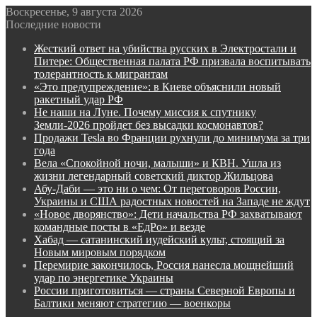
Воскресенье, 9 августа 2026
Последние новости
Жесткий ответ на убийства русских в Электростали и
Питере: Общественная палата РФ призвала воспитывать
толерантность к мигрантам
«Это предупреждение»: в Киеве объяснили новый
ракетный удар РФ
Не наши на Луне. Почему миссия к спутнику
Земли-2026 пройдет без высадки космонавтов?
Продажи Tesla во Франции рухнули до минимума за три
года
Вела «Спокойной ночи, малыши» и КВН. Ушла из
жизни легендарный советский диктор Жильцова
Абу-Даби — это ни о чем: От переговоров России,
Украины и США радостных новостей на Западе не ждут
«Новое дворянство»: Дети начальства РФ захватывают
командные посты в «ЕдРо» и везде
Хабад — сатанинский иудейский культ, стоящий за
Новым мировым порядком
Перемирие закончилось, Россия нанесла мощнейший
удар по энергетике Украины
России приготовиться — страны Северной Европы и
Балтики меняют стратегию — военкоры