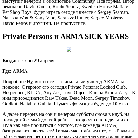
выступит вечером в библиотеке Community. Повторяем, автор
ремиксов David Guetta, Robin Schulz, Swedish House Mafia и
Pet Shop Boys, будет играть сегодня вместе с Sergey Seaman,
Natasha Wax & Sony Vibe, Sarab & Hunter, Sergey Masterov,
David Petros и другими. Не пропустите!
Private Persons и ARMA SICK YEARS
Когда:
с 25 по 29 апреля
Где:
ARMA
Подробнее Ну, вот и все — финальный уикенд ARMA на
подходе. Откроют его сегодня Private Persons: Locked Club,
Hespermen, RLGN, Any Act, Love Object, Rimma Kim и Zarya. К
ним присоединятся Raw Takes, Dead Moon, Sergey Timoshov,
Oddkut, Nattah и Guinta. Шуметь формация будет до 10 утра.
А далее перерыв на сон и вечером субботы снова в клуб, на
последний самый долгий рейв — аж до утра понедельника.
Ну а как еще прощаться с местом, где команда ARMA,
базировалась шесть лет? Только масштабным шоу с лайвами и
b2b-сетами на шести танцполах, украшенных инсталляциями