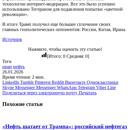
технологии интернет-модерации. Все это было успешно
использовано Тегераном для подавления попытки «цветной
революции».
В итоге Трамп получил еще большее сплочение своих
главных геополитических оппонентов: России, Китая, Ирана.
Источник
Нажмите, чтобы оценить эту статью!
[Итого:
0
Средняя:
0
]
Теги
иран
нефть
26.01.2026
Время чтения: 2 мин.
LinkedIn
Tumblr
Pinterest
Reddit
Вконтакте
Одноклассники
Skype
Messenger
Messenger
WhatsApp
Telegram
Viber
Line
Поделиться через электронную почту
Печатать
Похожие статьи
«Нефть шатает от Трампа»: российский нефтегаз