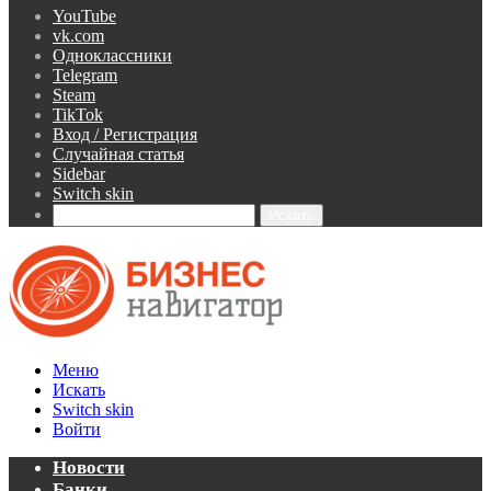
YouTube
vk.com
Одноклассники
Telegram
Steam
TikTok
Вход / Регистрация
Случайная статья
Sidebar
Switch skin
Искать
Меню
Искать
Switch skin
Войти
Новости
Банки