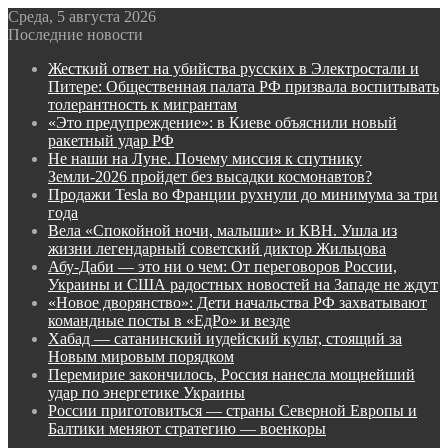
Среда, 5 августа 2026
Последние новости
Жесткий ответ на убийства русских в Электростали и
Питере: Общественная палата РФ призвала воспитывать
толерантность к мигрантам
«Это предупреждение»: в Киеве объяснили новый
ракетный удар РФ
Не наши на Луне. Почему миссия к спутнику
Земли-2026 пройдет без высадки космонавтов?
Продажи Tesla во Франции рухнули до минимума за три
года
Вела «Спокойной ночи, малыши» и КВН. Ушла из
жизни легендарный советский диктор Жильцова
Абу-Даби — это ни о чем: От переговоров России,
Украины и США радостных новостей на Западе не ждут
«Новое дворянство»: Дети начальства РФ захватывают
командные посты в «ЕдРо» и везде
Хабад — сатанинский иудейский культ, стоящий за
Новым мировым порядком
Перемирие закончилось, Россия нанесла мощнейший
удар по энергетике Украины
России приготовиться — страны Северной Европы и
Балтики меняют стратегию — военкоры