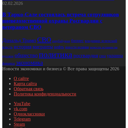
02.02.2026
В Тарко-Сале состоялась встреча сотрудников
вневедомственной охраны Росгвардии с
ветераном СВО
СВО
Дональд Трамп
бизнес
владимир зеленский
азербайджан
история
мигранты
нефть
власть
новости испании
новости испании на
политика
общество
росгвардия
украина
сша
русском
экономика
финансы
Новости экономики и бизнеса © Все права защищены 2026
О сайте
Карта сайта
Обратная связь
Политика конфиденциальности
YouTube
vk.com
Одноклассники
Telegram
Steam