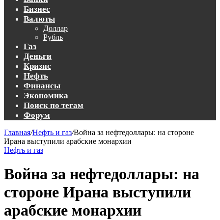
Бизнес
Валюты
Доллар
Рубль
Газ
Деньги
Кризис
Нефть
Финансы
Экономика
Поиск по тегам
Форум
Главная
/
Нефть и газ
/
Война за нефтедоллары: на стороне
Ирана выступили арабские монархии
Нефть и газ
Война за нефтедоллары: на
стороне Ирана выступили
арабские монархии