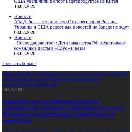
США увеличили импорт нефтепродуктов из Китая
18.02.2025
Новости
Абу-Даби — это ни о чем: От переговоров России,
Украины и США радостных новостей на Западе не ждут
03.02.2026
Новости
«Новое дворянство»: Дети начальства РФ захватывают
командные посты в «ЕдРо» и везде
03.02.2026
Показать больше
Жесткий ответ на убийства русских в Электростали и Питере:
Общественная палата РФ призвала воспитывать
толерантность к мигрантам
04.02.2026
Жесткий ответ на убийства русских в
Электростали и Питере: Общественная палата
РФ призвала воспитывать толерантность к
мигрантам
«Это предупреждение»: в Киеве объяснили новый ракетный