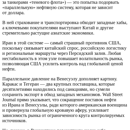
за танкерами «теневого флота») — это попытка подорвать
«параллельную» нефтяную систему, которая не зависит
от доллара.
В ней страхование и транспортировка обходит западные хабы,
а ключевыми покупателями выступают Китай и другие
стремительно растущие азиатские экономики.
Иран в этой системе — самый страшный противник США,
поскольку связывает китайский спрос, российскую логистику
и региональные маршруты через Персидский залив. Любая
нестабильность в этом узле повышает волатильность рынка,
позволяющая США усилить контроль над глобальной ценой
нефти.
Параллельное давление на Венесуэлу дополняет картину.
Каракас и Тегеран — два крупных поставщика, которые
десятилетиями находились под санкциями, но сумели
сохранить экспорт в обход западных механизмов. Wall Street
Journal прямо указывает, что сокращение поставок нефти
из Ирана и Венесуэлы, ради которого американская военщина
и провернула глобальную кровавую аферу, усиливает
зависимость рынка от ограниченного круга контролируемых
источников.