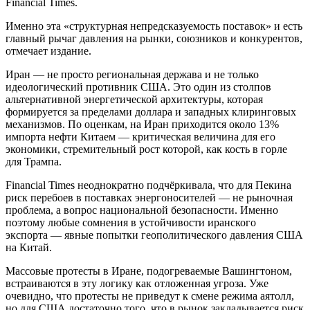
Financial Times.
Именно эта «структурная непредсказуемость поставок» и есть
главный рычаг давления на рынки, союзников и конкурентов,
отмечает издание.
Иран — не просто региональная держава и не только
идеологический противник США. Это один из столпов
альтернативной энергетической архитектуры, которая
формируется за пределами доллара и западных клиринговых
механизмов. По оценкам, на Иран приходится около 13%
импорта нефти Китаем — критическая величина для его
экономики, стремительный рост которой, как кость в горле
для Трампа.
Financial Times неоднократно подчёркивала, что для Пекина
риск перебоев в поставках энергоносителей — не рыночная
проблема, а вопрос национальной безопасности. Именно
поэтому любые сомнения в устойчивости иранского
экспорта — явные попытки геополитического давления США
на Китай.
Массовые протесты в Иране, подогреваемые Вашингтоном,
встраиваются в эту логику как отложенная угроза. Уже
очевидно, что протесты не приведут к смене режима аятолл,
но для США достаточно того, что в рынок закладывается риск