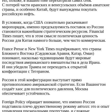
Но, похоже, в Вашингтоне перехитрили самих себя.
С потерей части иранских и венесуэльских объёмов азиатские
страны, и особенно Китай, будут вынуждены покупать
российскую нефть.
В условиях, когда США сознательно раскачивают
миропорядок, именно предсказуемость поставок из России
становится важнейшим стратегическим ресурсом. Financial
Times пишет, что в этом смысле политическая ценность
России для Китая намного больше, чем чисто коммерческая.
France Presse и New York Times подчёркивают, что страны
Ближнего Востока (Саудовская Аравия, Катар, Оман)
понимают, насколько чудовищными будут мировые
последствия американского вмешательства в дела Ирана.
И они убедили Трампа не переходить к открытой
конфронтации с Тегераном.
Россия в этой конфигурации выступает прямо
противоположно американской стратегии. Если Вашингтон
создаёт хаос для политического давления, Москва
обеспечивает устойчивость.
Foreign Policy обращает внимание, что именно Россия
подставила плечо дружественному режиму аятолл: это и опыт
управления прозападными протестами, и сложные