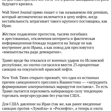
будущего кризиса.
Wall Street Journal прямо пишет о так называемом risk premium,
который автоматически включается в цену нефти, когда
нестабильность затрагивает такого крупного поставщика, как
Иран.
Жёсткое подавление протестов, тысячи погибших
и арестованных, отключения интернета и фактическая
информационная блокада подаются на Западе не как
внутреннее дело Ирана, а как повод для пресловутого
«вмешательства ради демократии».
Трамп вроде бы отказался от военных ударов по Исламской
республике, но охотно согласился ввести 25-процентные
санкции на покупателей иранской нефти.
New York Times открыто признаёт, что одна из истинных
причин санкционного прессинга Вашингтона — «затруднить
формирование альтернативных маршрутов поставок». То есть
Трамп пытается переломить набирающую силу тенденцию
торговать энергоресурсами без участия США.
Для США давление на Иран (так же, как ранее введенные
санкции против «Лукойла» и «Роснефти», а теперь и охота