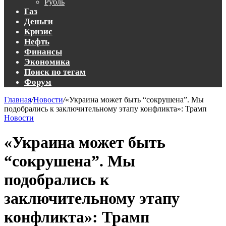
Рубль
Газ
Деньги
Кризис
Нефть
Финансы
Экономика
Поиск по тегам
Форум
Главная
/
Новости
/
«Украина может быть “сокрушена”. Мы
подобрались к заключительному этапу конфликта»: Трамп
Новости
«Украина может быть
“сокрушена”. Мы
подобрались к
заключительному этапу
конфликта»: Трамп