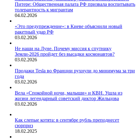
Питере: Общественная палата РФ призвала воспитывать
толерантность к мигрантам
04.02.2026
«Это предупреждение»: в Киеве объяснили новый
ракетный удар РФ
03.02.2026
Не наши на Луне. Почему миссия к спутнику
Земли-2026 пройдет без высадки космонавтов?
03.02.2026
Продажи Tesla во Франции рухнули до минимума за три
года
03.02.2026
Вела «Спокойной ночи, малыши» и КВН. Ушла из
жизни легендарный советский диктор Жильцова
03.02.2026
Как слепые котята: в сентябре рубль преподнесет
сюрприз
18.02.2025