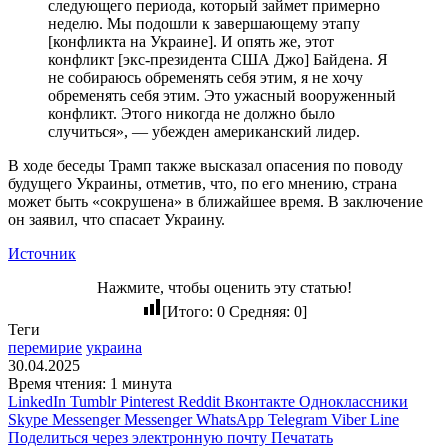
следующего периода, который займет примерно
неделю. Мы подошли к завершающему этапу
[конфликта на Украине]. И опять же, этот
конфликт [экс-президента США Джо] Байдена. Я
не собираюсь обременять себя этим, я не хочу
обременять себя этим. Это ужасный вооруженный
конфликт. Этого никогда не должно было
случиться», — убежден американский лидер.
В ходе беседы Трамп также высказал опасения по поводу
будущего Украины, отметив, что, по его мнению, страна
может быть «сокрушена» в ближайшее время. В заключение
он заявил, что спасает Украину.
Источник
Нажмите, чтобы оценить эту статью!
[Итого:
0
Средняя:
0
]
Теги
перемирие
украина
30.04.2025
Время чтения: 1 минута
LinkedIn
Tumblr
Pinterest
Reddit
Вконтакте
Одноклассники
Skype
Messenger
Messenger
WhatsApp
Telegram
Viber
Line
Поделиться через электронную почту
Печатать