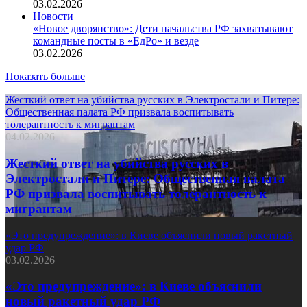
03.02.2026
Новости
«Новое дворянство»: Дети начальства РФ захватывают
командные посты в «ЕдРо» и везде
03.02.2026
Показать больше
Жесткий ответ на убийства русских в Электростали и Питере:
Общественная палата РФ призвала воспитывать
толерантность к мигрантам
04.02.2026
Жесткий ответ на убийства русских в
Электростали и Питере: Общественная палата
РФ призвала воспитывать толерантность к
мигрантам
«Это предупреждение»: в Киеве объяснили новый ракетный
удар РФ
03.02.2026
«Это предупреждение»: в Киеве объяснили
новый ракетный удар РФ