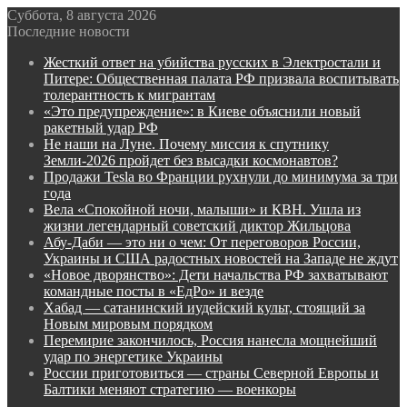
Суббота, 8 августа 2026
Последние новости
Жесткий ответ на убийства русских в Электростали и
Питере: Общественная палата РФ призвала воспитывать
толерантность к мигрантам
«Это предупреждение»: в Киеве объяснили новый
ракетный удар РФ
Не наши на Луне. Почему миссия к спутнику
Земли-2026 пройдет без высадки космонавтов?
Продажи Tesla во Франции рухнули до минимума за три
года
Вела «Спокойной ночи, малыши» и КВН. Ушла из
жизни легендарный советский диктор Жильцова
Абу-Даби — это ни о чем: От переговоров России,
Украины и США радостных новостей на Западе не ждут
«Новое дворянство»: Дети начальства РФ захватывают
командные посты в «ЕдРо» и везде
Хабад — сатанинский иудейский культ, стоящий за
Новым мировым порядком
Перемирие закончилось, Россия нанесла мощнейший
удар по энергетике Украины
России приготовиться — страны Северной Европы и
Балтики меняют стратегию — военкоры