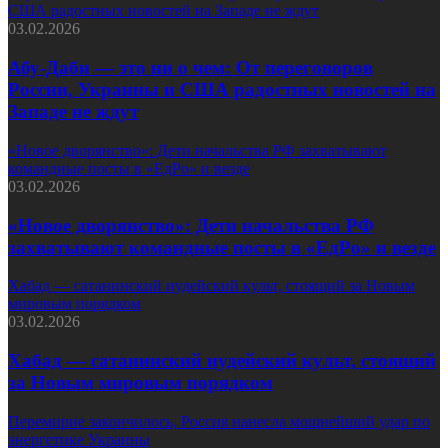
США радостных новостей на Западе не ждут
03.02.2026
Абу-Даби — это ни о чем: От переговоров
России, Украины и США радостных новостей на
Западе не ждут
«Новое дворянство»: Дети начальства РФ захватывают
командные посты в «ЕдРо» и везде
03.02.2026
«Новое дворянство»: Дети начальства РФ
захватывают командные посты в «ЕдРо» и везде
Хабад — сатанинский иудейский культ, стоящий за Новым
мировым порядком
03.02.2026
Хабад — сатанинский иудейский культ, стоящий
за Новым мировым порядком
Перемирие закончилось, Россия нанесла мощнейший удар по
энергетике Украины