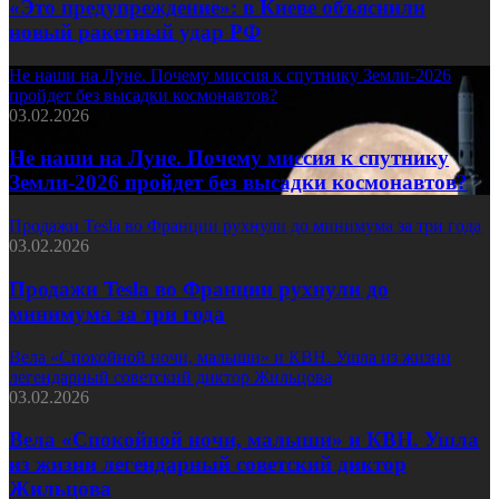
«Это предупреждение»: в Киеве объяснили
новый ракетный удар РФ
Не наши на Луне. Почему миссия к спутнику Земли-2026
пройдет без высадки космонавтов?
03.02.2026
Не наши на Луне. Почему миссия к спутнику
Земли-2026 пройдет без высадки космонавтов?
Продажи Tesla во Франции рухнули до минимума за три года
03.02.2026
Продажи Tesla во Франции рухнули до
минимума за три года
Вела «Спокойной ночи, малыши» и КВН. Ушла из жизни
легендарный советский диктор Жильцова
03.02.2026
Вела «Спокойной ночи, малыши» и КВН. Ушла
из жизни легендарный советский диктор
Жильцова