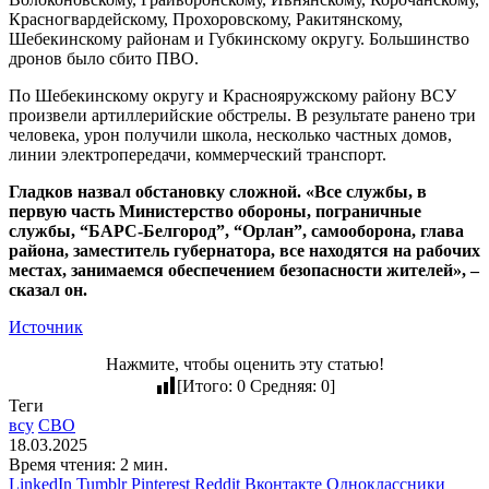
Красногвардейскому, Прохоровскому, Ракитянскому,
Шебекинскому районам и Губкинскому округу. Большинство
дронов было сбито ПВО.
По Шебекинскому округу и Краснояружскому району ВСУ
произвели артиллерийские обстрелы. В результате ранено три
человека, урон получили школа, несколько частных домов,
линии электропередачи, коммерческий транспорт.
Гладков назвал обстановку сложной. «Все службы, в
первую часть Министерство обороны, пограничные
службы, “БАРС-Белгород”, “Орлан”, самооборона, глава
района, заместитель губернатора, все находятся на рабочих
местах, занимаемся обеспечением безопасности жителей», –
сказал он.
Источник
Нажмите, чтобы оценить эту статью!
[Итого:
0
Средняя:
0
]
Теги
всу
СВО
18.03.2025
Время чтения: 2 мин.
LinkedIn
Tumblr
Pinterest
Reddit
Вконтакте
Одноклассники