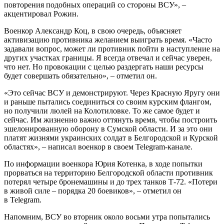
повторения подобных операций со стороны ВСУ», –
акцентировал Рожин.
Военкор Александр Коц, в свою очередь, объясняет
активизацию противника желанием выиграть время. «Часто
задавали вопрос, может ли противник пойти в наступление на
других участках границы. Я всегда отвечал и сейчас уверен,
что нет. Но провокации с целью раздергать наши ресурсы
будет совершать обязательно», – отметил он.
«Это сейчас ВСУ и демонстрируют. Через Красную Яругу они
и раньше пытались соединиться со своим курским флангом,
но получили люлей на Колотиловке. То же самое будет и
сейчас. Им жизненно важно оттянуть время, чтобы построить
эшелонированную оборону в Сумской области. И за это они
платят жизнями украинских солдат в Белгородской и Курской
областях», – написал военкор в своем Telegram-канале.
По информации военкора Юрия Котенка, в ходе попытки
прорваться на территорию Белгородской области противник
потерял четыре бронемашины и до трех танков Т-72. «Потери
в живой силе – порядка 20 боевиков», – отметил он
в Telegram.
Напомним, ВСУ во вторник около восьми утра попытались