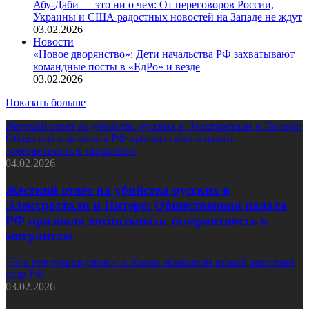
Абу-Даби — это ни о чем: От переговоров России,
Украины и США радостных новостей на Западе не ждут
03.02.2026
Новости
«Новое дворянство»: Дети начальства РФ захватывают
командные посты в «ЕдРо» и везде
03.02.2026
Показать больше
Жесткий ответ на убийства русских в Электростали и Питере:
Общественная палата РФ призвала воспитывать
толерантность к мигрантам
04.02.2026
Жесткий ответ на убийства русских в
Электростали и Питере: Общественная палата
РФ призвала воспитывать толерантность к
мигрантам
«Это предупреждение»: в Киеве объяснили новый ракетный
удар РФ
03.02.2026