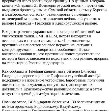
прорваться через российскую границу. По данным Telegram-
канала «Операция Z: Военкоры русской весны», противник
выдвинул бронегруппы из Сумской области к стыку Курской
и Белгородской областей, разминировав с помощью
инженерной машины разграждения небольшой участок в
районе Прилесья – Графовки в Краснояружском районе.
В ходе отражения украинского наката российские войска
уничтожили танки, БМП и ББМ, пехота находится в
лесополосах и пытается атаковать. «По скоплениям
противника наносится огневое поражение, ситуация
контролируемая», – говорится в сообщении. Позже
военкоры сообщили, что противник понес существенные
потери и был остановлен на подступах к госгранице, прорыва
на территорию России не допущено.
Как сообщил в Telegram-канале глава региона Вячеслав
Гладков, на дороге в районе Графовки служебный автобус
подорвался на взрывном устройстве. Баротравмы получили
две женщины и мужчина, попутным транспортом их
доставили в Краснояружскую районную больницу, а затем
отпустили домой для амбулаторного лечения.
Помимо этого, ВСУ ударили более чем 130 беспилотниками
по Белгородскому, Борисовскому, Валуйскому,
Волоконовскому, Грайворонскому, Ивнянскому, Корочанскому,