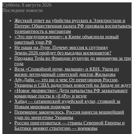
Суббота, 8 августа 2026
Последние новости
Жесткий ответ на убийства русских в Электростали и
Питере: Общественная палата РФ призвала воспитывать
толерантность к мигрантам
«Это предупреждение»: в Киеве объяснили новый
ракетный удар РФ
Не наши на Луне. Почему миссия к спутнику
Земли-2026 пройдет без высадки космонавтов?
Продажи Tesla во Франции рухнули до минимума за три
года
Вела «Спокойной ночи, малыши» и КВН. Ушла из
жизни легендарный советский диктор Жильцова
Абу-Даби — это ни о чем: От переговоров России,
Украины и США радостных новостей на Западе не ждут
«Новое дворянство»: Дети начальства РФ захватывают
командные посты в «ЕдРо» и везде
Хабад — сатанинский иудейский культ, стоящий за
Новым мировым порядком
Перемирие закончилось, Россия нанесла мощнейший
удар по энергетике Украины
России приготовиться — страны Северной Европы и
Балтики меняют стратегию — военкоры