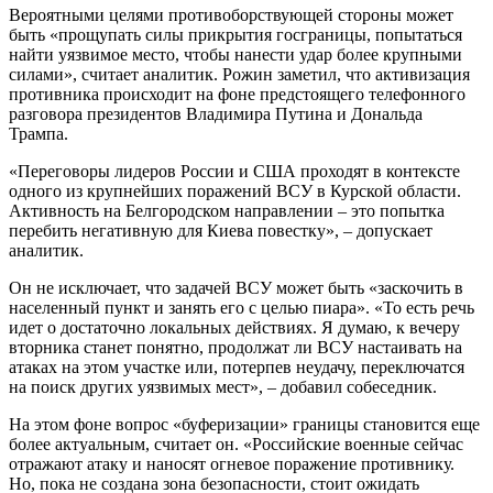
Вероятными целями противоборствующей стороны может
быть «прощупать силы прикрытия госграницы, попытаться
найти уязвимое место, чтобы нанести удар более крупными
силами», считает аналитик. Рожин заметил, что активизация
противника происходит на фоне предстоящего телефонного
разговора президентов Владимира Путина и Дональда
Трампа.
«Переговоры лидеров России и США проходят в контексте
одного из крупнейших поражений ВСУ в Курской области.
Активность на Белгородском направлении – это попытка
перебить негативную для Киева повестку», – допускает
аналитик.
Он не исключает, что задачей ВСУ может быть «заскочить в
населенный пункт и занять его с целью пиара». «То есть речь
идет о достаточно локальных действиях. Я думаю, к вечеру
вторника станет понятно, продолжат ли ВСУ настаивать на
атаках на этом участке или, потерпев неудачу, переключатся
на поиск других уязвимых мест», – добавил собеседник.
На этом фоне вопрос «буферизации» границы становится еще
более актуальным, считает он. «Российские военные сейчас
отражают атаку и наносят огневое поражение противнику.
Но, пока не создана зона безопасности, стоит ожидать