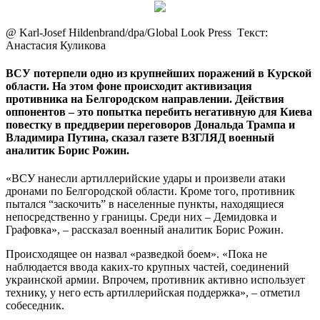
@ Karl-Josef Hildenbrand/dpa/Global Look Press Tекст:
Анастасия Куликова
ВСУ потерпели одно из крупнейших поражений в Курской
области. На этом фоне происходит активизация
противника на Белгородском направлении. Действия
оппонентов – это попытка перебить негативную для Киева
повестку в преддверии переговоров Дональда Трампа и
Владимира Путина, сказал газете ВЗГЛЯД военный
аналитик Борис Рожин.
«ВСУ нанесли артиллерийские удары и произвели атаки
дронами по Белгородской области. Кроме того, противник
пытался “заскочить” в населенные пункты, находящиеся
непосредственно у границы. Среди них – Демидовка и
Графовка», – рассказал военный аналитик Борис Рожин.
Происходящее он назвал «разведкой боем». «Пока не
наблюдается ввода каких-то крупных частей, соединений
украинской армии. Впрочем, противник активно использует
технику, у него есть артиллерийская поддержка», – отметил
собеседник.