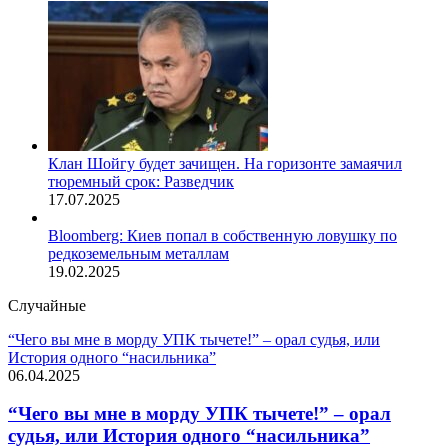
Клан Шойгу будет зачищен. На горизонте замаячил
тюремный срок: Разведчик
17.07.2025
Bloomberg: Киев попал в собственную ловушку по
редкоземельным металлам
19.02.2025
Случайные
“Чего вы мне в морду УПК тычете!” – орал судья, или
История одного “насильника”
06.04.2025
“Чего вы мне в морду УПК тычете!” – орал
судья, или История одного “насильника”