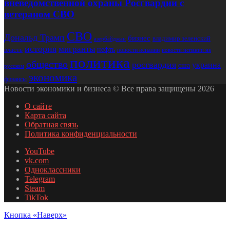
вневедомственной охраны Росгвардии с
ветераном СВО
СВО
Дональд Трамп
бизнес
владимир зеленский
азербайджан
история
мигранты
нефть
власть
новости испании
новости испании на
политика
общество
росгвардия
украина
сша
русском
экономика
финансы
Новости экономики и бизнеса © Все права защищены 2026
О сайте
Карта сайта
Обратная связь
Политика конфиденциальности
YouTube
vk.com
Одноклассники
Telegram
Steam
TikTok
Кнопка «Наверх»