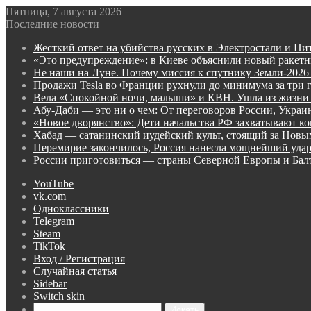
Пятница, 7 августа 2026
Последние новости
Жесткий ответ на убийства русских в Электростали и Пи
«Это предупреждение»: в Киеве объяснили новый ракет
Не наши на Луне. Почему миссия к спутнику Земли-2026
Продажи Tesla во Франции рухнули до минимума за три 
Вела «Спокойной ночи, малыши» и КВН. Ушла из жизни
Абу-Даби — это ни о чем: От переговоров России, Укра
«Новое дворянство»: Дети начальства РФ захватывают ко
Хабад — сатанинский иудейский культ, стоящий за Нов
Перемирие закончилось, Россия нанесла мощнейший удар
России приготовиться — страны Северной Европы и Ба
YouTube
vk.com
Одноклассники
Telegram
Steam
TikTok
Вход / Регистрация
Случайная статья
Sidebar
Switch skin
Искать