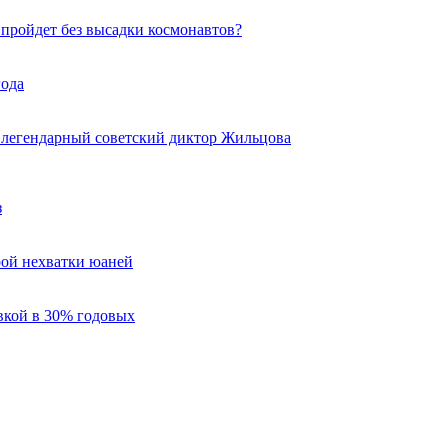
 пройдет без высадки космонавтов?
года
 легендарный советский диктор Жильцова
з
трой нехватки юаней
вкой в 30% годовых