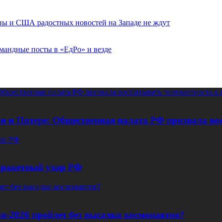
ины и США радостных новостей на Западе не ждут
мандные посты в «ЕдРо» и везде
 Общественная палата РФ призвала воспитывать толерантность к
али и Питере: Общественная палата РФ призвала в
дар РФ
 ракетный удар РФ
ет без высадки космонавтов?
и-2026 пройдет без высадки космонавтов?