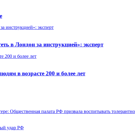
е
 за инструкцией»: эксперт
еть в Лондон за инструкцией»: эксперт
 200 и более лет
ям в возрасте 200 и более лет
тере: Общественная палата РФ призвала воспитывать толерантно
ный удар РФ