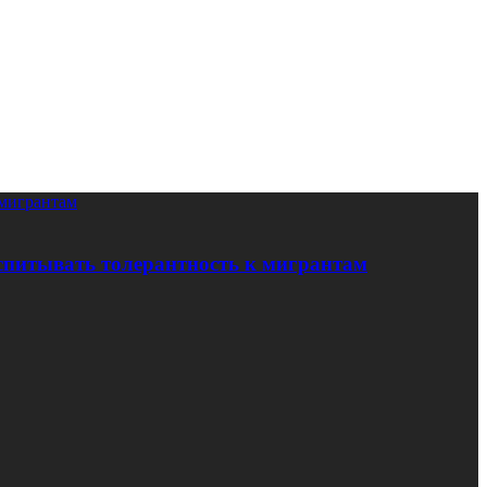
 мигрантам
оспитывать толерантность к мигрантам