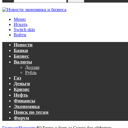
Меню
Искать
Switch skin
Войти
Новости
Банки
Бизнес
Валюты
Доллар
Рубль
Газ
Деньги
Кризис
Нефть
Финансы
Экономика
Поиск по тегам
Форум
Главная
/
Новости
/
Ю.Евич: о боях за Суджу без эйфории