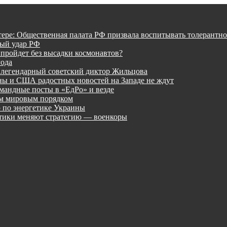
тере: Общественная палата РФ призвала воспитывать толерантно
ный удар РФ
 пройдет без высадки космонавтов?
года
 легендарный советский диктор Жильцова
ины и США радостных новостей на Западе не ждут
мандные посты в «ЕдРо» и везде
ым мировым порядком
 по энергетике Украины
лтики меняют стратегию — военкоры