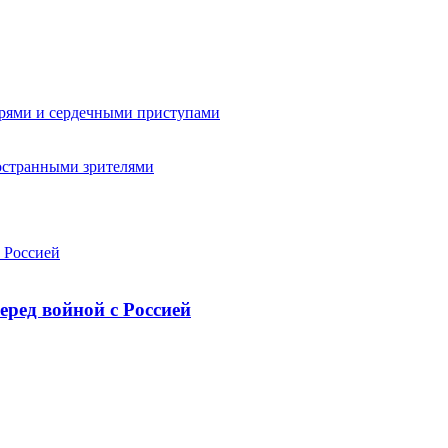
рями и сердечными приступами
остранными зрителями
с Россией
еред войной с Россией