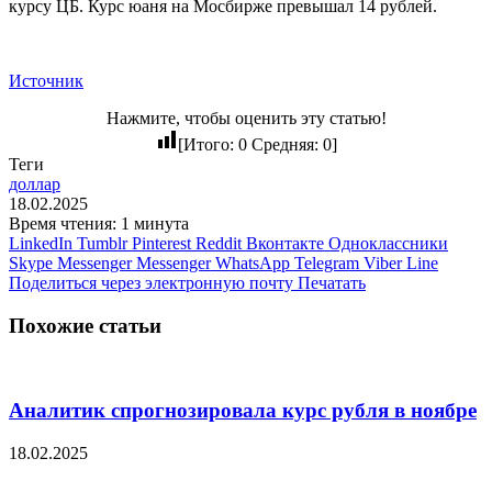
курсу ЦБ. Курс юаня на Мосбирже превышал 14 рублей.
Источник
Нажмите, чтобы оценить эту статью!
[Итого:
0
Средняя:
0
]
Теги
доллар
18.02.2025
Время чтения: 1 минута
LinkedIn
Tumblr
Pinterest
Reddit
Вконтакте
Одноклассники
Skype
Messenger
Messenger
WhatsApp
Telegram
Viber
Line
Поделиться через электронную почту
Печатать
Похожие статьи
Аналитик спрогнозировала курс рубля в ноябре
18.02.2025