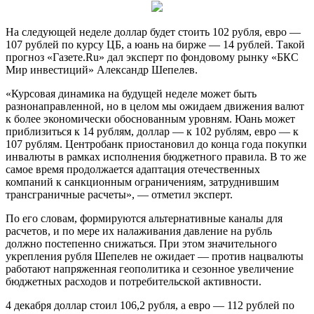
На следующей неделе доллар будет стоить 102 рубля, евро —
107 рублей по курсу ЦБ, а юань на бирже — 14 рублей. Такой
прогноз «Газете.Ru» дал эксперт по фондовому рынку «БКС
Мир инвестиций» Александр Шепелев.
«Курсовая динамика на будущей неделе может быть
разнонаправленной, но в целом мы ожидаем движения валют
к более экономически обоснованным уровням. Юань может
приблизиться к 14 рублям, доллар — к 102 рублям, евро — к
107 рублям. Центробанк приостановил до конца года покупки
инвалюты в рамках исполнения бюджетного правила. В то же
самое время продолжается адаптация отечественных
компаний к санкционным ограничениям, затруднившим
трансграничные расчеты», — отметил эксперт.
По его словам, формируются альтернативные каналы для
расчетов, и по мере их налаживания давление на рубль
должно постепенно снижаться. При этом значительного
укрепления рубля Шепелев не ожидает — против нацвалюты
работают напряженная геополитика и сезонное увеличение
бюджетных расходов и потребительской активности.
4 декабря доллар стоил 106,2 рубля, а евро — 112 рублей по