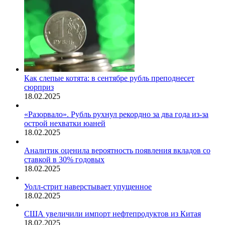
Как слепые котята: в сентябре рубль преподнесет
сюрприз
18.02.2025
«Разорвало». Рубль рухнул рекордно за два года из-за
острой нехватки юаней
18.02.2025
Аналитик оценила вероятность появления вкладов со
ставкой в 30% годовых
18.02.2025
Уолл-стрит наверстывает упущенное
18.02.2025
США увеличили импорт нефтепродуктов из Китая
18.02.2025