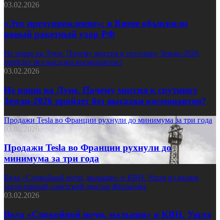
03.02.2026
«Это предупреждение»: в Киеве объяснили
новый ракетный удар РФ
Не наши на Луне. Почему миссия к спутнику Земли-2026
пройдет без высадки космонавтов?
03.02.2026
Не наши на Луне. Почему миссия к спутнику
Земли-2026 пройдет без высадки космонавтов?
Продажи Tesla во Франции рухнули до минимума за три года
03.02.2026
Продажи Tesla во Франции рухнули до
минимума за три года
Вела «Спокойной ночи, малыши» и КВН. Ушла из жизни
легендарный советский диктор Жильцова
03.02.2026
Вела «Спокойной ночи, малыши» и КВН. Ушла