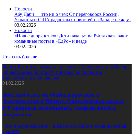
Новости
Абу-Даби — это ни о чем: От переговоров России,
Украины и США радостных новостей на Западе не ждут
03.02.2026
Новости
«Новое дворянство»: Дети начальства РФ захватывают
командные посты в «ЕдРо» и везде
03.02.2026
Показать больше
Жесткий ответ на убийства русских в Электростали и Питере:
Общественная палата РФ призвала воспитывать
толерантность к мигрантам
04.02.2026
Жесткий ответ на убийства русских в
Электростали и Питере: Общественная палата
РФ призвала воспитывать толерантность к
мигрантам
«Это предупреждение»: в Киеве объяснили новый ракетный
удар РФ