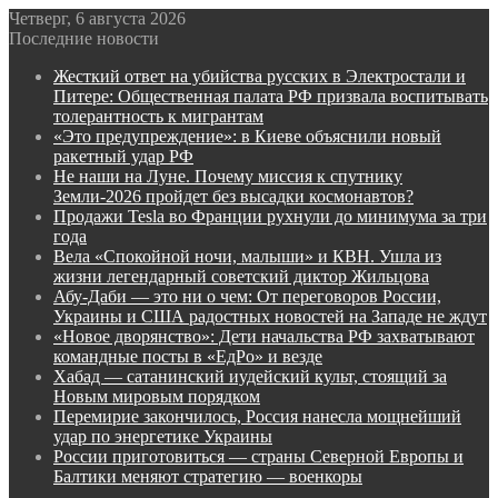
Четверг, 6 августа 2026
Последние новости
Жесткий ответ на убийства русских в Электростали и
Питере: Общественная палата РФ призвала воспитывать
толерантность к мигрантам
«Это предупреждение»: в Киеве объяснили новый
ракетный удар РФ
Не наши на Луне. Почему миссия к спутнику
Земли-2026 пройдет без высадки космонавтов?
Продажи Tesla во Франции рухнули до минимума за три
года
Вела «Спокойной ночи, малыши» и КВН. Ушла из
жизни легендарный советский диктор Жильцова
Абу-Даби — это ни о чем: От переговоров России,
Украины и США радостных новостей на Западе не ждут
«Новое дворянство»: Дети начальства РФ захватывают
командные посты в «ЕдРо» и везде
Хабад — сатанинский иудейский культ, стоящий за
Новым мировым порядком
Перемирие закончилось, Россия нанесла мощнейший
удар по энергетике Украины
России приготовиться — страны Северной Европы и
Балтики меняют стратегию — военкоры