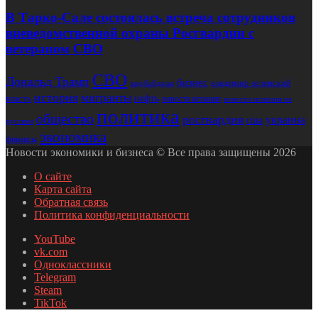
В Тарко-Сале состоялась встреча сотрудников
вневедомственной охраны Росгвардии с
ветераном СВО
СВО
Дональд Трамп
бизнес
владимир зеленский
азербайджан
история
мигранты
нефть
власть
новости испании
новости испании на
политика
общество
росгвардия
украина
сша
русском
экономика
финансы
Новости экономики и бизнеса © Все права защищены 2026
О сайте
Карта сайта
Обратная связь
Политика конфиденциальности
YouTube
vk.com
Одноклассники
Telegram
Steam
TikTok