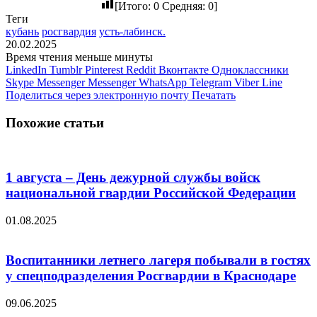
[Итого:
0
Средняя:
0
]
Теги
кубань
росгвардия
усть-лабинск.
20.02.2025
Время чтения меньше минуты
LinkedIn
Tumblr
Pinterest
Reddit
Вконтакте
Одноклассники
Skype
Messenger
Messenger
WhatsApp
Telegram
Viber
Line
Поделиться через электронную почту
Печатать
Похожие статьи
1 августа – День дежурной службы войск
национальной гвардии Российской Федерации
01.08.2025
Воспитанники летнего лагеря побывали в гостях
у спецподразделения Росгвардии в Краснодаре
09.06.2025