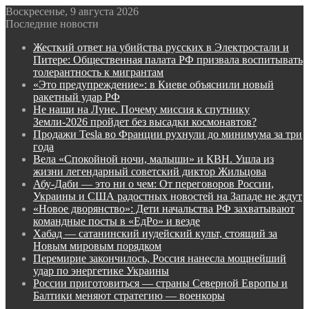
Воскресенье, 9 августа 2026
Последние новости
Жесткий ответ на убийства русских в Электростали и
Питере: Общественная палата РФ призвала воспитывать
толерантность к мигрантам
«Это предупреждение»: в Киеве объяснили новый
ракетный удар РФ
Не наши на Луне. Почему миссия к спутнику
Земли-2026 пройдет без высадки космонавтов?
Продажи Tesla во Франции рухнули до минимума за три
года
Вела «Спокойной ночи, малыши» и КВН. Ушла из
жизни легендарный советский диктор Жильцова
Абу-Даби — это ни о чем: От переговоров России,
Украины и США радостных новостей на Западе не ждут
«Новое дворянство»: Дети начальства РФ захватывают
командные посты в «ЕдРо» и везде
Хабад — сатанинский иудейский культ, стоящий за
Новым мировым порядком
Перемирие закончилось, Россия нанесла мощнейший
удар по энергетике Украины
России приготовиться — страны Северной Европы и
Балтики меняют стратегию — военкоры