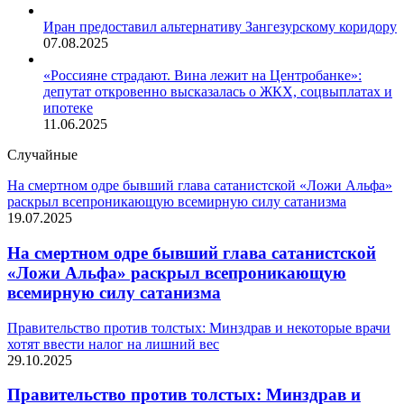
Иран предоставил альтернативу Зангезурскому коридору
07.08.2025
«Россияне страдают. Вина лежит на Центробанке»:
депутат откровенно высказалась о ЖКХ, соцвыплатах и
ипотеке
11.06.2025
Случайные
На смертном одре бывший глава сатанистской «Ложи Альфа»
раскрыл всепроникающую всемирную силу сатанизма
19.07.2025
На смертном одре бывший глава сатанистской
«Ложи Альфа» раскрыл всепроникающую
всемирную силу сатанизма
Правительство против толстых: Минздрав и некоторые врачи
хотят ввести налог на лишний вес
29.10.2025
Правительство против толстых: Минздрав и