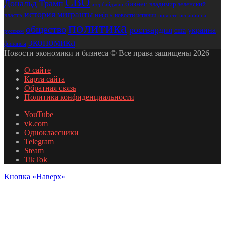
СВО
Дональд Трамп
бизнес
владимир зеленский
азербайджан
история
мигранты
нефть
власть
новости испании
новости испании на
политика
общество
росгвардия
украина
сша
русском
экономика
финансы
Новости экономики и бизнеса © Все права защищены 2026
О сайте
Карта сайта
Обратная связь
Политика конфиденциальности
YouTube
vk.com
Одноклассники
Telegram
Steam
TikTok
Кнопка «Наверх»