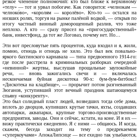
резкое членение полномочий: кто был ближе к верховному
«телу» — тот и урвал побогаче. Как говорится: «челнокам —
челноко́во», «королям — королёво». Кто-то — остался на
низших ролях, торгуя на рынке палёной водкой, — открыв по
итогу частный винный доморощенный разлив, что тоже
неплохо. А кто — сразу присел на «пригосударственный»
банк, инвестфонд, да тот же Логоваз, почему нет. Но…
Эти вот пресловутые пять процентов, куда входил и я, жили,
помню, отнюдь и отнюдь не хило. Это был век повально-
яркого бахтинского карнавала — типа предвоенного 1914-го:
где после расстрела в криминальных разборках очередной
«невинной» жертвы, выслушав прощальные заупокойные
речи, — вновь зажигались свечи и — включалась
нескончаемая буйная дискотека 90-х: бум-бум-битбокс!
«Дискотека на кладбище», — прорычит потом разгневанный
Зюганов, уступивший этот вечный праздник шатающемуся
спьяну «конкуренту».
Это был солидный пласт людей, возведших тогда себе дома,
вплоть до дворцов, купивших крутые тачки, яхты, создавших
автопарки, аквапарки, крупные торгово-производственные
предприятия, заводы. Они и сейчас, кстати, на коне. И я их —
вижу практически ежедневно. Я с ними — общаюсь. И когда,
скажем, беседа заходит на тему о предрекаемом
«суперкоучами» АпокаЛипсице — все ехидно так улыбаются,