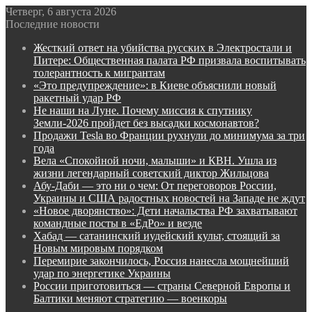
Четверг, 6 августа 2026
Последние новости
Жесткий ответ на убийства русских в Электростали и
Питере: Общественная палата РФ призвала воспитывать
толерантность к мигрантам
«Это предупреждение»: в Киеве объяснили новый
ракетный удар РФ
Не наши на Луне. Почему миссия к спутнику
Земли-2026 пройдет без высадки космонавтов?
Продажи Tesla во Франции рухнули до минимума за три
года
Вела «Спокойной ночи, малыши» и КВН. Ушла из
жизни легендарный советский диктор Жильцова
Абу-Даби — это ни о чем: От переговоров России,
Украины и США радостных новостей на Западе не ждут
«Новое дворянство»: Дети начальства РФ захватывают
командные посты в «ЕдРо» и везде
Хабад — сатанинский иудейский культ, стоящий за
Новым мировым порядком
Перемирие закончилось, Россия нанесла мощнейший
удар по энергетике Украины
России приготовиться — страны Северной Европы и
Балтики меняют стратегию — военкоры