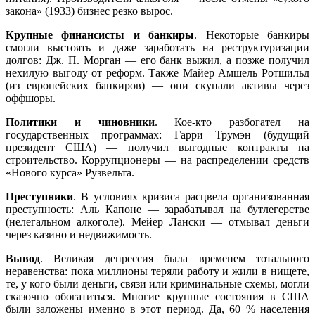
закона» (1933) бизнес резко вырос.
Крупные финансисты и банкиры
. Некоторые банкиры
смогли выстоять и даже заработать на реструктуризации
долгов: Дж. П. Морган — его банк выжил, а позже получил
нехилую выгоду от реформ. Также Майер Амшель Ротшильд
(из европейских банкиров) — они скупали активы через
оффшоры.
Политики и чиновники
. Кое-кто разбогател на
государственных программах: Гарри Трумэн (будущий
президент США) — получил выгодные контракты на
строительство. Коррупционеры — на распределении средств
«Нового курса» Рузвельта.
Преступники
. В условиях кризиса расцвела организованная
преступность: Аль Капоне — зарабатывал на бутлегерстве
(нелегальном алкоголе). Мейер Лански — отмывал деньги
через казино и недвижимость.
Вывод
. Великая депрессия была временем тотального
неравенства: пока миллионы теряли работу и жили в нищете,
те, у кого были деньги, связи или криминальные схемы, могли
сказочно обогатиться. Многие крупные состояния в США
были заложены именно в этот период. Да, 60 % населения