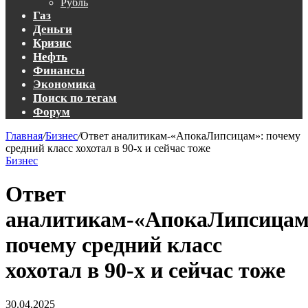
Рубль
Газ
Деньги
Кризис
Нефть
Финансы
Экономика
Поиск по тегам
Форум
Главная
/
Бизнес
/
Ответ аналитикам-«АпокаЛипсицам»: почему
средний класс хохотал в 90-х и сейчас тоже
Бизнес
Ответ
аналитикам-«АпокаЛипсицам
почему средний класс
хохотал в 90-х и сейчас тоже
30.04.2025