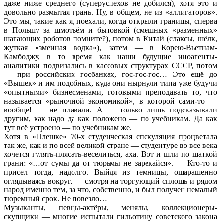
даже ниже среднего (суперуспехов не добился), хотя это и
довольно размытая грань. Ну, в общем, не из «аллигаторов».
Это мы, такие как я, поехали, когда открыли границы, сперва
в Польшу за шмотьём и бытовкой (смешных «разменных»
шагающих роботов помните?), потом в Китай (слаксы, шёлк,
жуткая «змеиная водка»), затем — в Корею-Вьетнам-
Камбоджу, в то время как наши будущие иноагенты-
аналитики подвизались в кассовых структурах СССР, потом
— при российских госбанках, гос-гос-гос… Это ещё до
«Вышек» и им подобных, куда они нырнули типа уже будучи
«опытными» бизнесменами, готовыми преподавать то, что
называется «рыночной экономикой», в которой сами-то —
вообще! — не плавали. А — только лишь подсказывали
другим, как надо да как положено — по учебникам. Да как
тут всё устроено — по учебникам же.
Хотя в «Плешке» 70-х студенческая спекуляция процветала
так же, как и по всей великой стране — студентуре во все века
хочется гулять-плясать-веселиться, аха. Вот и шли по шаткой
грани: «…от сумы да от тюрьмы не зарекайся». — Кто-то и
присел тогда, надолго. Выйдя из темницы, ошарашенно
оглядываясь вокруг, — смотря на торгующий сплошь и рядом
народ именно тем, за что, собственно, и был получен немалый
тюремный срок. Не повезло…
Музыканты, певцы-актёры, менялы, коллекционеры-
скупщики — многие испытали гильотину советского закона