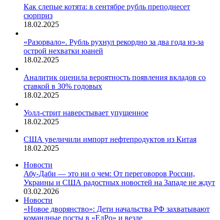
Как слепые котята: в сентябре рубль преподнесет
сюрприз
18.02.2025
«Разорвало». Рубль рухнул рекордно за два года из-за
острой нехватки юаней
18.02.2025
Аналитик оценила вероятность появления вкладов со
ставкой в 30% годовых
18.02.2025
Уолл-стрит наверстывает упущенное
18.02.2025
США увеличили импорт нефтепродуктов из Китая
18.02.2025
Новости
Абу-Даби — это ни о чем: От переговоров России,
Украины и США радостных новостей на Западе не ждут
03.02.2026
Новости
«Новое дворянство»: Дети начальства РФ захватывают
командные посты в «ЕдРо» и везде