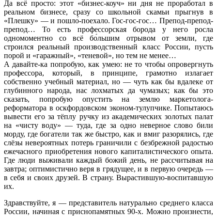
Да всё просто: этот «бизнес-коуч» ни дня не проработал в
реальном бизнесе, сразу со школьной скамьи прыгнув в
«Плешку» — и пошло́-поехало. Гос-гос-гос… Препод-препод-
препод… То есть профессорская борода у него росла
одномоментно со всё бо́льшим отрывом от земли, где
строился реальный производственный класс России, пусть
порой и «гаражный», «теневой», но тем не менее…
А давайте-ка попробую, как умею: не то чтобы опровергнуть
профессора, который, в принципе, грамотно излагает
собственно учебный материал, но — чуть как бы вдалеке от
глубинного народа, нас лохматых да чумазых; как бы это
сказать, попробую опустить на землю маркетолога-
реформатора в оскфордовском эконом-тулупчике. Попытаюсь
вывести его за тёплу ручку из академических золотых палат
на «чисту воду» — туда, где за одно неверное слово били
морду, где богатели так же быстро, как и вмиг разорялись, где
слёзы невероятных потерь граничили с безбрежной радостью
ежечасного приобретения нового капиталистического опыта.
Где люди выживали каждый божий день, не рассчитывая на
завтра; оптимистично веря в грядущее, и в первую очередь —
в себя и своих друзей. В страну. Вырастившую-воспитавшую
их.
Здравствуйте, я — представитель натурально среднего класса
России, начиная с приснопамятных 90-х. Можно произнести,