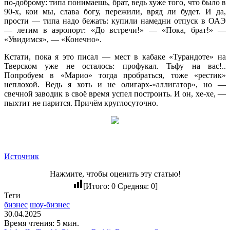
по-доброму: типа понимаешь, брат, ведь хуже того, что было в
90-х, кои мы, слава богу, пережили, вряд ли будет. И да,
прости — типа надо бежать: купили намедни отпуск в ОАЭ
— летим в аэропорт: «До встречи!» — «Пока, брат!» —
«Увидимся», — «Конечно».
Кстати, пока я это писал — мест в кабаке «Турандоте» на
Тверском уже не осталось: профукал. Тьфу на вас!..
Попробуем в «Марио» тогда пробраться, тоже «рестик»
неплохой. Ведь я хоть и не олигарх-«аллигатор», но —
свечной заводик в своё время успел построить. И он, хе-хе, —
пыхтит не парится. Причём круглосуточно.
Источник
Нажмите, чтобы оценить эту статью!
[Итого:
0
Средняя:
0
]
Теги
бизнес
шоу-бизнес
30.04.2025
Время чтения: 5 мин.