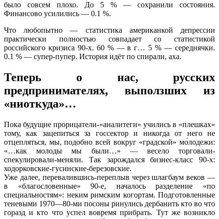
было совсем плохо. До 5 % — сохранили состояния.
Финансово усилились — 0.1 %.
Что любопытно — статистика американкой депрессии
практически полностью совпадает со статистикой
российского кризиса 90-х. 60 % — в г… 5 % — середнячки.
0.1 % — супер-пупер. История идёт по спирали, аха.
Теперь о нас, русских
предпринимателях, выползших из
«ниоткуда»…
Пока будущие прорицатели-«аналитеги» учились в «плешках»
тому, как зацепиться за госсектор и никогда от него не
отцепляться, мы, подобно всей вокруг «градской» мо́лодежи:
«…как молоды мы были…» — весело торговали-
спекулировали-меняли. Так зарождался бизнес-класс 90-х:
ходорковские-гусинские-березовские.
Уже далее, перевалившись-переплыв через шлагбаум веков —
в «благословенные» 90-е, началось разделение «по
специальностям»: неким римским когортам. Подготовленные
теневыми 1970—80-ми посоны ринулись дербанить кто во что
горазд и кто что успел вовремя прибрать. Тут же возникло