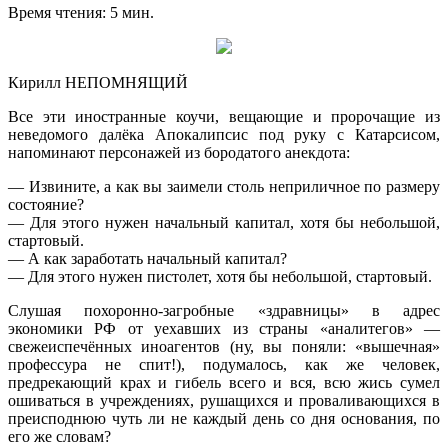
Время чтения: 5 мин.
Кирилл НЕПОМНЯЩИЙ
Все эти иностранные коучи, вещающие и пророчащие из
неведомого далёка Апокалипсис под руку с Катарсисом,
напоминают персонажей из бородатого анекдота:
— Извините, а как вы заимели столь неприличное по размеру
состояние?
— Для этого нужен начальный капитал, хотя бы небольшой,
стартовый.
— А как заработать начальный капитал?
— Для этого нужен пистолет, хотя бы небольшой, стартовый.
Слушая похоронно-загробные «здравницы» в адрес
экономики РФ от уехавших из страны «аналитегов» —
свежеиспечённых иноагентов (ну, вы поняли: «вышечная»
профессура не спит!), подумалось, как же человек,
предрекающий крах и гибель всего и вся, всю жись сумел
ошиваться в учреждениях, рушащихся и проваливающихся в
преисподнюю чуть ли не каждый день со дня основания, по
его же словам?