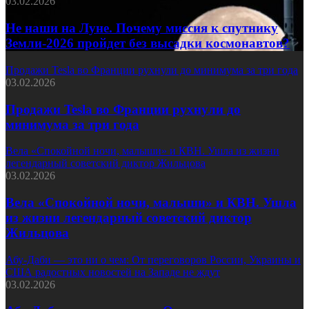
03.02.2026
Не наши на Луне. Почему миссия к спутнику
Земли-2026 пройдет без высадки космонавтов?
Продажи Tesla во Франции рухнули до минимума за три года
03.02.2026
Продажи Tesla во Франции рухнули до
минимума за три года
Вела «Спокойной ночи, малыши» и КВН. Ушла из жизни
легендарный советский диктор Жильцова
03.02.2026
Вела «Спокойной ночи, малыши» и КВН. Ушла
из жизни легендарный советский диктор
Жильцова
Абу-Даби — это ни о чем: От переговоров России, Украины и
США радостных новостей на Западе не ждут
03.02.2026