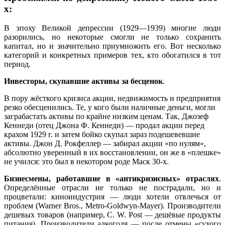
х:
В эпоху Великой депрессии (1929—1939) многие люди
разорились, но некоторые смогли не только сохранить
капитал, но и значительно приумножить его. Вот несколько
категорий и конкретных примеров тех, кто обогатился в тот
период.
Инвесторы, скупавшие активы за бесценок
.
В пору жёсткого кризиса акции, недвижимость и предприятия
резко обесценились. Те, у кого были наличные деньги, могли
заграбастать активы по крайне низким ценам. Так, Джозеф
Кеннеди (отец Джона Ф. Кеннеди) — продал акции перед
крахом 1929 г. и затем бойко скупал зараз подешевевшие
активы. Джон Д. Рокфеллер — забирал акции «по нулям»,
абсолютно уверенный в их восстановлении, он же в «плешке»
не учился: это был в некотором роде Маск 30-х.
Бизнесмены, работавшие в «антикризисных» отраслях
.
Определённые отрасли не только не пострадали, но и
процветали: киноиндустрия — люди хотели отвлечься от
проблем (Warner Bros., Metro-Goldwyn-Mayer). Производители
дешевых товаров (например, C. W. Post — дешёвые продукты
питания). Производители алкоголя — после отмены «сухого