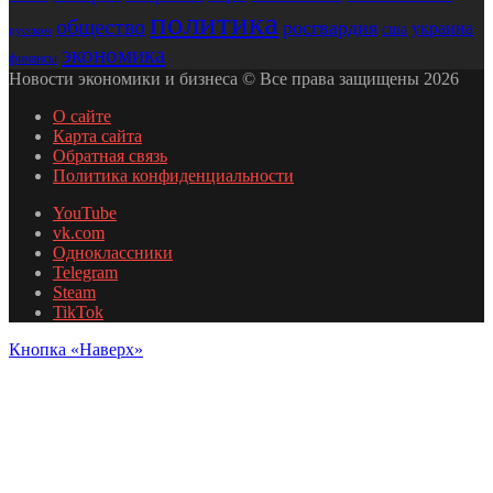
политика
общество
росгвардия
украина
сша
русском
экономика
финансы
Новости экономики и бизнеса © Все права защищены 2026
О сайте
Карта сайта
Обратная связь
Политика конфиденциальности
YouTube
vk.com
Одноклассники
Telegram
Steam
TikTok
Кнопка «Наверх»