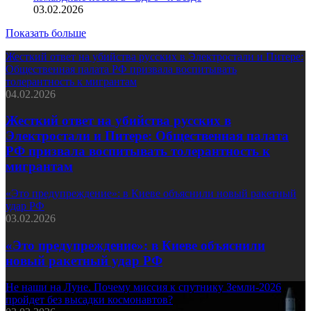
03.02.2026
Показать больше
Жесткий ответ на убийства русских в Электростали и Питере:
Общественная палата РФ призвала воспитывать
толерантность к мигрантам
04.02.2026
Жесткий ответ на убийства русских в
Электростали и Питере: Общественная палата
РФ призвала воспитывать толерантность к
мигрантам
«Это предупреждение»: в Киеве объяснили новый ракетный
удар РФ
03.02.2026
«Это предупреждение»: в Киеве объяснили
новый ракетный удар РФ
Не наши на Луне. Почему миссия к спутнику Земли-2026
пройдет без высадки космонавтов?