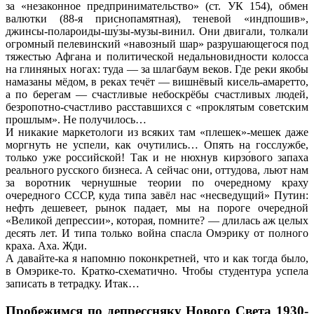
за «незаконное предпринимательство» (ст. УК 154), обмен
валютки (88-я приснопамятная), теневой «индпошив»,
джинсы-полароиды-шу́зы-музы-винил. Они двигали, толкали
огромный пелевинский «навозный шар» разрушающегося под
тяжестью Афгана и политической недальновидности колосса
на глиняных ногах: туда — за шлагбаум веков. Где реки якобы
намазаны мёдом, в реках течёт — вишнёвый кисель-амаретто,
а по берегам — счастливые небоскрёбы счастливых людей,
безропотно-счастливо расставшихся с «проклятым советским
прошлым». Не получилось…
И никакие маркетологи из всяких там «плешек»-мешек даже
моргнуть не успели, как очутились… Опять на госслужбе,
только уже российской! Так и не нюхнув кирзо́вого запаха
реального русского бизнеса. А сейчас они, оттудова, льют нам
за воротник чернушные теории по очередному краху
очередного СССР, куда типа завёл нас «несведущий» Путин:
нефть дешевеет, рынок падает, мы на пороге очередной
«Великой депрессии», которая, помните? — длилась аж целых
десять лет. И типа только война спасла Омэрику от полного
краха. Аха. Жди.
А давайте-ка я напомню поконкретней, что и как тогда было,
в Омэрике-то. Кратко-схематично. Чтобы студентура успела
записать в тетрадку. Итак…
Пробежимся по депрессняку Нового Света 1930-