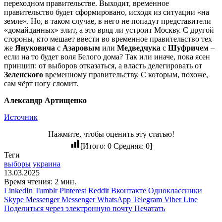
переходном правительстве. Выходит, временное
правительство будет сформировано, исходя из ситуации «на
земле». Но, в таком случае, в него не попадут представители
«домайданных» элит, а это вряд ли устроит Москву. С другой
стороны, кто мешает ввести во временное правительство тех
же
Януковича
с
Азаровым
или
Медведчука
с
Шуфричем
–
если на то будет воля Белого дома? Так или иначе, пока ясен
принцип: от выборов отказаться, а власть делегировать от
Зеленского
временному правительству. С которым, похоже,
сам чёрт ногу сломит.
Александр Артищенко
Источник
Нажмите, чтобы оценить эту статью!
[Итого:
0
Средняя:
0
]
Теги
выборы
украина
13.03.2025
Время чтения: 2 мин.
LinkedIn
Tumblr
Pinterest
Reddit
Вконтакте
Одноклассники
Skype
Messenger
Messenger
WhatsApp
Telegram
Viber
Line
Поделиться через электронную почту
Печатать