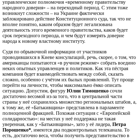
управленческие полномочия «временному правительству
народного доверия» – на переходный период. С этим тоже
возникнут сложности – на Украине фактически
заблокировано действие Конституционного суда, так что не
вполне понятно, каким образом будет легализована
деятельность этого временного правительства, каков будет
срок переходного периода, и чем будут измерять доверие
народа к новому властному институту.
Судя по обрывочной информации от участников
проводившихся в Киеве консультаций, речь, скорее, о том, что
американцы попытаются «в ручном режиме» собрать воедино
неких опытных управленцев и политиков. Как эта пёстрая
компания будет взаимодействовать между собой, сказать
сложно, особенно с учётом их былых проявлений. Тут проще
перейти на личности, чтобы максимально ёмко описать
ситуацию. Допустим, фигуру
Юлии Тимошенко
сочли
достаточно весомой из-за того, что в центральной части
страны у неё сохранилось множество региональных штабов, а,
к тому же, её «Батькивщина» представлена в парламенте
полноценной фракцией. Похожая ситуация с «Европейской
солидарностью»: на местах у неё поддержка не такая
уверенная, как у «Батькивщины», зато у её лидера,
Петра
Порошенко*
, имеются два подконтрольных телеканала. То
есть, достаточно веса, чтобы получить представительство в