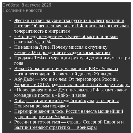
Суббота, 8 августа 2026
Последние новости
Жесткий ответ на убийства русских в Электростали и
Питере: Общественная палата РФ призвала воспитывать
толерантность к мигрантам
«Это предупреждение»: в Киеве объяснили новый
ракетный удар РФ
Не наши на Луне. Почему миссия к спутнику
Земли-2026 пройдет без высадки космонавтов?
Продажи Tesla во Франции рухнули до минимума за три
года
Вела «Спокойной ночи, малыши» и КВН. Ушла из
жизни легендарный советский диктор Жильцова
Абу-Даби — это ни о чем: От переговоров России,
Украины и США радостных новостей на Западе не ждут
«Новое дворянство»: Дети начальства РФ захватывают
командные посты в «ЕдРо» и везде
Хабад — сатанинский иудейский культ, стоящий за
Новым мировым порядком
Перемирие закончилось, Россия нанесла мощнейший
удар по энергетике Украины
России приготовиться — страны Северной Европы и
Балтики меняют стратегию — военкоры