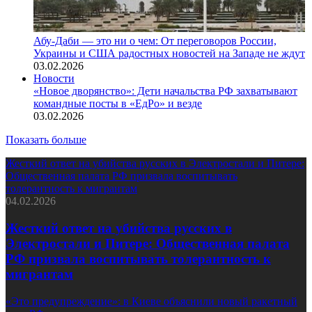
Абу-Даби — это ни о чем: От переговоров России,
Украины и США радостных новостей на Западе не ждут
03.02.2026
Новости
«Новое дворянство»: Дети начальства РФ захватывают
командные посты в «ЕдРо» и везде
03.02.2026
Показать больше
Жесткий ответ на убийства русских в Электростали и Питере:
Общественная палата РФ призвала воспитывать
толерантность к мигрантам
04.02.2026
Жесткий ответ на убийства русских в
Электростали и Питере: Общественная палата
РФ призвала воспитывать толерантность к
мигрантам
«Это предупреждение»: в Киеве объяснили новый ракетный