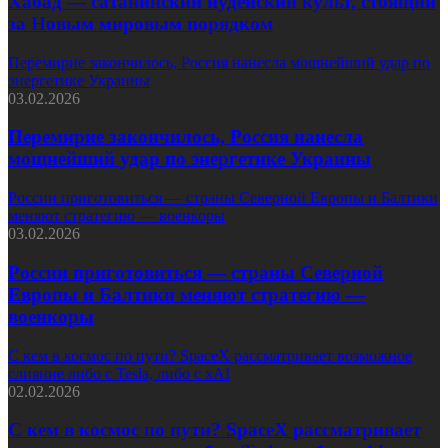
Хабад — сатанинский иудейский культ, стоящий
за Новым мировым порядком
Перемирие закончилось, Россия нанесла мощнейший удар по
энергетике Украины
03.02.2026
Перемирие закончилось, Россия нанесла
мощнейший удар по энергетике Украины
России приготовиться — страны Северной Европы и Балтики
меняют стратегию — военкоры
03.02.2026
России приготовиться — страны Северной
Европы и Балтики меняют стратегию —
военкоры
С кем в космос по пути? SpaceX рассматривает возможное
слияние либо с Tesla, либо с xAI
02.02.2026
С кем в космос по пути? SpaceX рассматривает