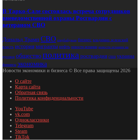
В Тарко-Сале состоялась встреча сотрудников
вневедомственной охраны Росгвардии с
ветераном СВО
СВО
Дональд Трамп
бизнес
владимир зеленский
азербайджан
история
мигранты
нефть
власть
новости испании
новости испании на
политика
общество
росгвардия
украина
сша
русском
экономика
финансы
Новости экономики и бизнеса © Все права защищены 2026
О сайте
Карта сайта
Обратная связь
Политика конфиденциальности
YouTube
vk.com
Одноклассники
Telegram
Steam
TikTok