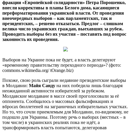
фракции «Европейской солидарности» Петра Порошенко,
внесли коррективы в планы Белого дома, касающиеся
переформатирования украинской власти. От проведения
внеочередных выборов – как парламентских, так и
президентских, – решено отказаться. Предлог – слишком
велико число украинских граждан, выехавших за рубеж.
Проводить выборы без их участия – поставить под вопрос
законность их проведения.
Выборов на Украине пока не будет, а власть делегируют
«временному правительству переходного периода»? (фото:
commons.wikimedia.org/ tOrange.biz)
Похоже, свою роль сыграли недавние президентские выборы
в Молдавии:
Майя Санду
на них победила лишь благодаря
неожиданной активности избирателей за рубежом.
Молдавские молдаване в массе своей проголосовали за её
оппонента. Сообщалось о массовых фальсификациях и
вбросах бюллетеней на заграничных избирательных участках.
Но то, что сочли приемлемым для Молдавии, по-видимому, не
подошло для Украины. Поэтому речь о выборах (местных – в
том числе) в украинских реалиях пока не идёт, а
трансформировать власть попытаются, делегировав