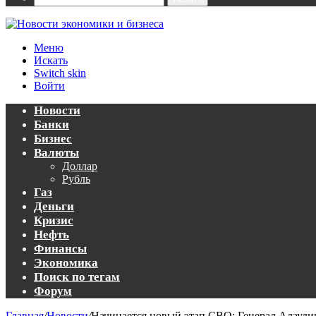
Меню
Искать
Switch skin
Войти
Новости
Банки
Бизнес
Валюты
Доллар
Рубль
Газ
Деньги
Кризис
Нефть
Финансы
Экономика
Поиск по тегам
Форум
Главная
/
Новости
/
Начинается новый этап СВО: Генерал Алауди