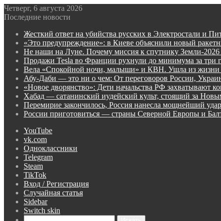
Четверг, 6 августа 2026
Последние новости
Жесткий ответ на убийства русских в Электростали и Пи
«Это предупреждение»: в Киеве объяснили новый ракет
Не наши на Луне. Почему миссия к спутнику Земли-2026
Продажи Tesla во Франции рухнули до минимума за три 
Вела «Спокойной ночи, малыши» и КВН. Ушла из жизни
Абу-Даби — это ни о чем: От переговоров России, Укра
«Новое дворянство»: Дети начальства РФ захватывают ко
Хабад — сатанинский иудейский культ, стоящий за Нов
Перемирие закончилось, Россия нанесла мощнейший удар
России приготовиться — страны Северной Европы и Ба
YouTube
vk.com
Одноклассники
Telegram
Steam
TikTok
Вход / Регистрация
Случайная статья
Sidebar
Switch skin
Искать