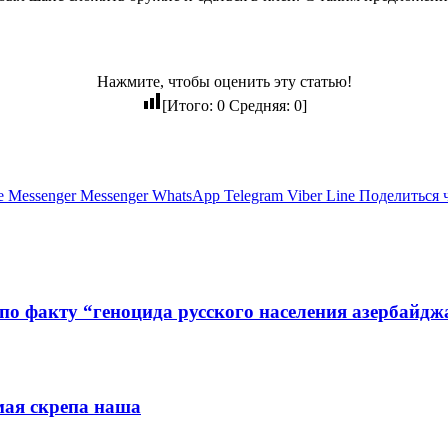
Нажмите, чтобы оценить эту статью!
[Итого:
0
Средняя:
0
]
e
Messenger
Messenger
WhatsApp
Telegram
Viber
Line
Поделиться 
по факту “геноцида русского населения азербайдж
мая скрепа наша