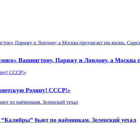
гтону, Парижу и Лондону, а Москва предлагает им жизнь. Сырск
«мясо» Вашингтону, Парижу и Лондону, а Москва 
ину! СССР!»
советскую Родину! СССР!»
бьют по наёмникам. Зеленский уехал
, “Калибры” бьют по наёмникам. Зеленский уехал