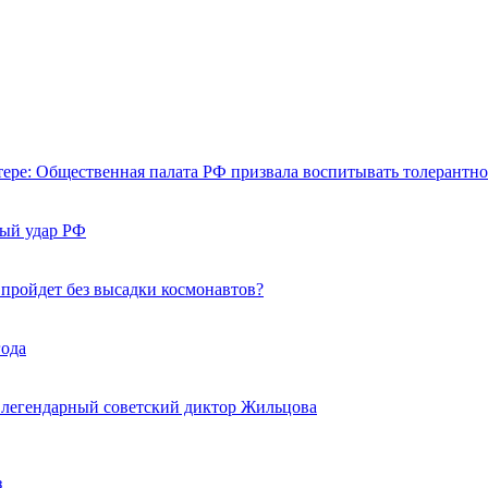
тере: Общественная палата РФ призвала воспитывать толерантно
ный удар РФ
 пройдет без высадки космонавтов?
года
 легендарный советский диктор Жильцова
з