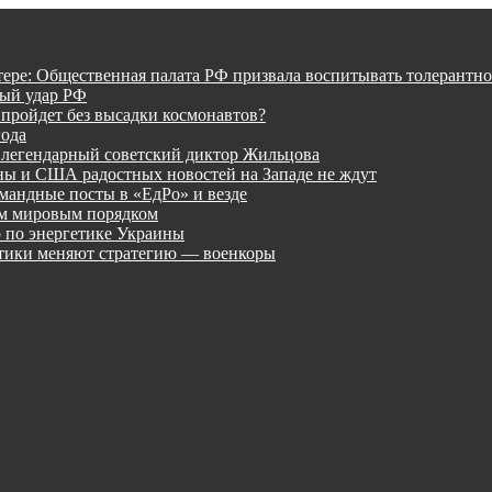
тере: Общественная палата РФ призвала воспитывать толерантно
ный удар РФ
 пройдет без высадки космонавтов?
года
 легендарный советский диктор Жильцова
ины и США радостных новостей на Западе не ждут
мандные посты в «ЕдРо» и везде
ым мировым порядком
 по энергетике Украины
лтики меняют стратегию — военкоры