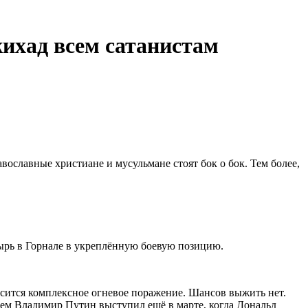
ихад всем сатанистам
ославные христиане и мусульмане стоят бок о бок. Тем более,
ырь в Горнале в укреплённую боевую позицию.
осится комплексное огневое поражение. Шансов выжить нет.
ием Владимир Путин выступил ещё в марте, когда Дональд