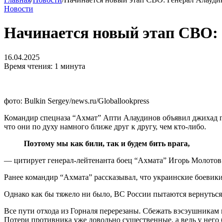
Новости
Начинается новый этап СВО: 
16.04.2025
Время чтения: 1 минута
фото: Bulkin Sergey/news.ru/Globallookpress
Командир спецназа “Ахмат” Апти Алаудинов объявил джихад про
что они по духу намного ближе друг к другу, чем кто-либо.
Поэтому мы как били, так и будем бить врага,
— цитирует генерал-лейтенанта боец “Ахмата” Игорь Молотов
Ранее командир “Ахмата” рассказывал, что украинские боеви
Однако как бы тяжело ни было, ВС России пытаются вернуться
Все пути отхода из Горналя перерезаны. Сбежать вэсэушникам 
Потери противника уже довольно существенные, а ведь у него