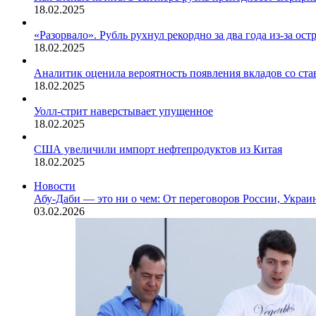
18.02.2025
«Разорвало». Рубль рухнул рекордно за два года из-за ос
18.02.2025
Аналитик оценила вероятность появления вкладов со ста
18.02.2025
Уолл-стрит наверстывает упущенное
18.02.2025
США увеличили импорт нефтепродуктов из Китая
18.02.2025
Новости
Абу-Даби — это ни о чем: От переговоров России, Укра
03.02.2026