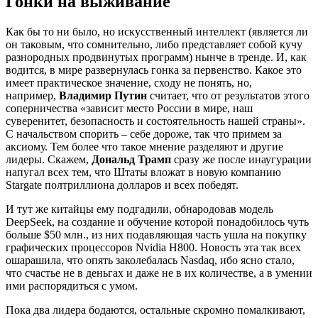
Гонки на выживание
Как бы то ни было, но искусственный интеллект (является ли
он таковым, что сомнительно, либо представляет собой кучу
разнородных продвинутых программ) нынче в тренде. И, как
водится, в мире развернулась гонка за первенство. Какое это
имеет практическое значение, сходу не понять, но,
например,
Владимир Путин
считает, что от результатов этого
соперничества «зависит место России в мире, наш
суверенитет, безопасность и состоятельность нашей страны».
С начальством спорить – себе дороже, так что примем за
аксиому. Тем более что такое мнение разделяют и другие
лидеры. Скажем,
Дональд Трамп
сразу же после инаугурации
напугал всех тем, что Штаты вложат в новую компанию
Stargate полтриллиона долларов и всех победят.
И тут же китайцы ему подгадили, обнародовав модель
DeepSeek, на создание и обучение которой понадобилось чуть
больше $50 млн., из них подавляющая часть ушла на покупку
графических процессоров Nvidia H800. Новость эта так всех
ошарашила, что опять заколебалась Nasdaq, ибо ясно стало,
что счастье не в деньгах и даже не в их количестве, а в умении
ими распорядиться с умом.
Пока два лидера бодаются, остальные скромно помалкивают,