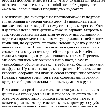
работать исключительно на ИИ… А это, оказывается, вовсе не
обязательно, так же как можно обойтись и без дорогущего
«железа», вполне хватит продвинутых видеокарт.
Столкнулись два диаметрально противоположных подхода:
гигантомания и «теория малых дел». На нынешнем этапе,
похоже, побеждает второй, к нему стоит присмотреться. Хотя
и делать из него некий фетиш – тоже не вариант. Хитрость в
том, чтобы совместить длительную работу над большими и
дорогими проектами с тем, что могут предложить небольшие
компании, по существу, стартапы. Довольно долго у нас это
получалось плохо. И не столько из-за жадности инвесторов,
сколько из-за отсутствия хорошей экспертизы. Но сейчас,
скажем осторожно, ситуация начинает меняться. Перемены
эти обозначились, как обычно у нас бывает, в самых
«неудобных» обстоятельствах – в работе над беспилотниками
для фронта. Ну точно, пока гром не грянет… И, опять же по
классике, оборонка потянула за собой гражданские отрасли.
Правда, в мирное время тон в этой сфере задавали банки и
вроде не собираются останавливаться, флаг им в руки.
Вот написала про банки и сразу же наткнулась на вопрос о
деньгах – а кто их даст на ИИ и тем более на стартапы? За
ответом отсылаю вас к прошлой моей колонке, там есть
всякие варианты, которые используют, к примеру, в сугубо
капиталистических Штатах. Да, должны быть и гранты, и