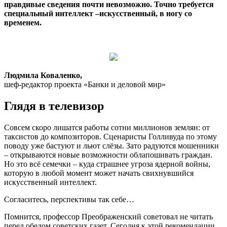
правдивые сведения почти невозможно. Точно требуется
специальный интеллект –искусственный, в ногу со
временем.
Людмила Коваленко,
шеф-редактор проекта «Банки и деловой мир»​
Глядя в телевизор
Совсем скоро лишатся работы сотни миллионов землян: от
таксистов до композиторов. Сценаристы Голливуда по этому
поводу уже бастуют и льют слёзы. Зато радуются мошенники
– открываются новые возможности облапошивать граждан.
Но это всё семечки – куда страшнее угроза ядерной войны,
которую в любой момент может начать свихнувшийся
искусственный интеллект.
Согласитесь, перспективы так себе…
Помнится, профессор Преображенский советовал не читать
перед обедом советских газет. Сегодня к этой рекомендации