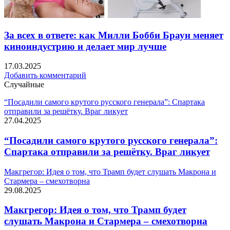
За всех в ответе: как Милли Бобби Браун меняет
киноиндустрию и делает мир лучше
17.03.2025
Добавить комментарий
Случайные
“Посадили самого крутого русского генерала”: Спартака
отправили за решётку. Враг ликует
27.04.2025
“Посадили самого крутого русского генерала”:
Спартака отправили за решётку. Враг ликует
Макгрегор: Идея о том, что Трамп будет слушать Макрона и
Стармера – смехотворна
29.08.2025
Макгрегор: Идея о том, что Трамп будет
слушать Макрона и Стармера – смехотворна