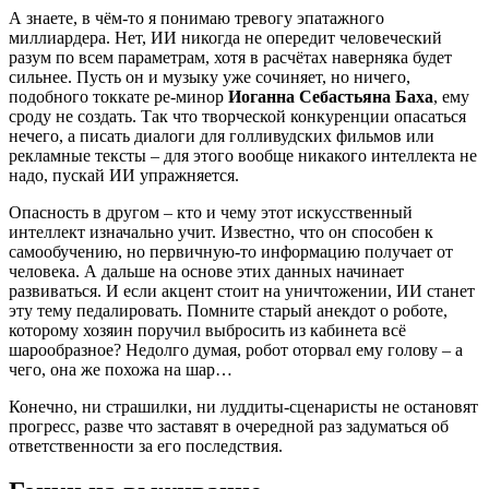
А знаете, в чём-то я понимаю тревогу эпатажного
миллиардера. Нет, ИИ никогда не опередит человеческий
разум по всем параметрам, хотя в расчётах наверняка будет
сильнее. Пусть он и музыку уже сочиняет, но ничего,
подобного токкате ре-минор
Иоганна Себастьяна Баха
, ему
сроду не создать. Так что творческой конкуренции опасаться
нечего, а писать диалоги для голливудских фильмов или
рекламные тексты – для этого вообще никакого интеллекта не
надо, пускай ИИ упражняется.
Опасность в другом – кто и чему этот искусственный
интеллект изначально учит. Известно, что он способен к
самообучению, но первичную-то информацию получает от
человека. А дальше на основе этих данных начинает
развиваться. И если акцент стоит на уничтожении, ИИ станет
эту тему педалировать. Помните старый анекдот о роботе,
которому хозяин поручил выбросить из кабинета всё
шарообразное? Недолго думая, робот оторвал ему голову – а
чего, она же похожа на шар…
Конечно, ни страшилки, ни луддиты-сценаристы не остановят
прогресс, разве что заставят в очередной раз задуматься об
ответственности за его последствия.