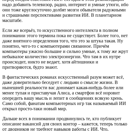
надо добавить телевизор, радио, интернет и умные утюги, ибо
они тоже круглосуточно долбят мозги обывателя радужными
и страшными перспективами развития ИИ. В планетарном
масштабе.
Если же всерьёз, то искусственного интеллекта в полном
понимании этого термина пока не существует. Более того, нет
даже внятного определения того, что это за штука такая. Ну
понятно, чего-то с компьютерами связанное. Причём
компьютеры ужасно большие и сильно умные, к тому же жрут
небывалое количество электроэнергии. Что там в их нутре
происходит, никто не ведает, хотя айтишники и
притворяются, будто знают.
В фантастических романах искусственный разум может всё,
даже доверительно беседует с людьми о смысле жизни. В
нынешней реальности вас донимает какая-нибудь более или
менее тупая и приставучая Алиса, а смартфон всё норовит
опередить вашу мысль и лепит в сообщениях всякую хрень.
Само собой, фанатам компьютерных игр так называемый ИИ
открыл просто-таки новый мир.
Дальше всех в понимании продвинулись те, кто публикует
описание вакансий для своих контор – кажется, теперь только
от дворников не требуют навыков работы с ИИ. Что,