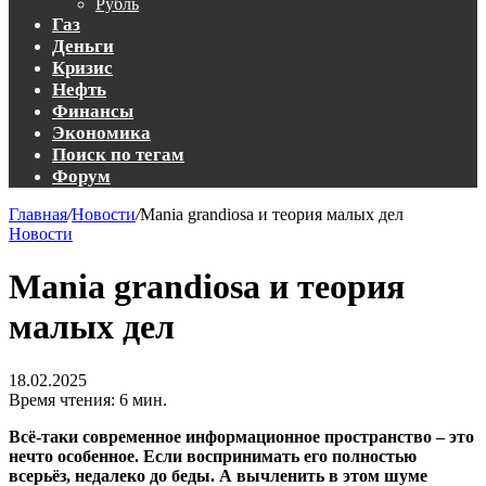
Рубль
Газ
Деньги
Кризис
Нефть
Финансы
Экономика
Поиск по тегам
Форум
Главная
/
Новости
/
Mania grandiosа и теория малых дел
Новости
Mania grandiosа и теория
малых дел
18.02.2025
Время чтения: 6 мин.
Всё-таки современное информационное пространство – это
нечто особенное. Если воспринимать его полностью
всерьёз, недалеко до беды. А вычленить в этом шуме