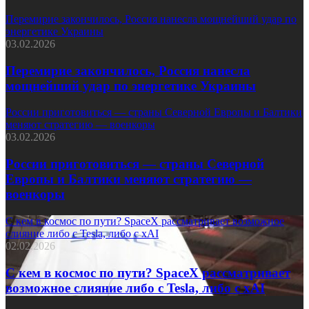
Перемирие закончилось, Россия нанесла мощнейший удар по
энергетике Украины
03.02.2026
Перемирие закончилось, Россия нанесла
мощнейший удар по энергетике Украины
России приготовиться — страны Северной Европы и Балтики
меняют стратегию — военкоры
03.02.2026
России приготовиться — страны Северной
Европы и Балтики меняют стратегию —
военкоры
С кем в космос по пути? SpaceX рассматривает возможное
слияние либо с Tesla, либо с xAI
02.02.2026
С кем в космос по пути? SpaceX рассматривает
возможное слияние либо с Tesla, либо с xAI