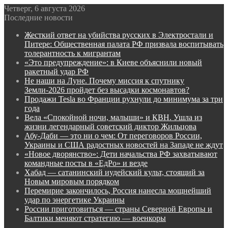
Четверг, 6 августа 2026
Последние новости
Жесткий ответ на убийства русских в Электростали и
Питере: Общественная палата РФ призвала воспитывать
толерантность к мигрантам
«Это предупреждение»: в Киеве объяснили новый
ракетный удар РФ
Не наши на Луне. Почему миссия к спутнику
Земли-2026 пройдет без высадки космонавтов?
Продажи Tesla во Франции рухнули до минимума за три
года
Вела «Спокойной ночи, малыши» и КВН. Ушла из
жизни легендарный советский диктор Жильцова
Абу-Даби — это ни о чем: От переговоров России,
Украины и США радостных новостей на Западе не ждут
«Новое дворянство»: Дети начальства РФ захватывают
командные посты в «ЕдРо» и везде
Хабад — сатанинский иудейский культ, стоящий за
Новым мировым порядком
Перемирие закончилось, Россия нанесла мощнейший
удар по энергетике Украины
России приготовиться — страны Северной Европы и
Балтики меняют стратегию — военкоры