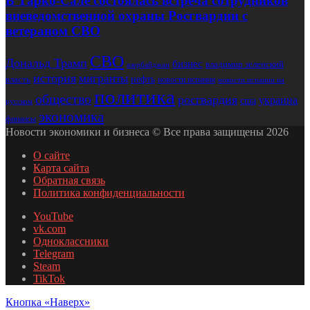
В Тарко-Сале состоялась встреча сотрудников
вневедомственной охраны Росгвардии с
ветераном СВО
СВО
Дональд Трамп
бизнес
владимир зеленский
азербайджан
история
мигранты
нефть
власть
новости испании
новости испании на
политика
общество
росгвардия
украина
сша
русском
экономика
финансы
Новости экономики и бизнеса © Все права защищены 2026
О сайте
Карта сайта
Обратная связь
Политика конфиденциальности
YouTube
vk.com
Одноклассники
Telegram
Steam
TikTok
Кнопка «Наверх»