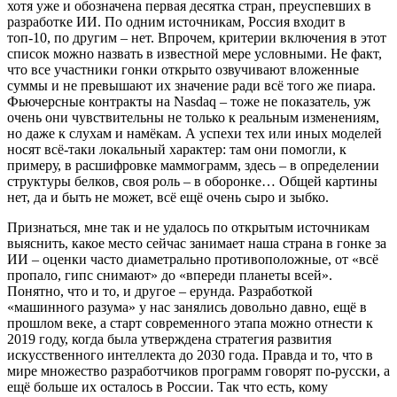
хотя уже и обозначена первая десятка стран, преуспевших в
разработке ИИ. По одним источникам, Россия входит в
топ-10, по другим – нет. Впрочем, критерии включения в этот
список можно назвать в известной мере условными. Не факт,
что все участники гонки открыто озвучивают вложенные
суммы и не превышают их значение ради всё того же пиара.
Фьючерсные контракты на Nasdaq – тоже не показатель, уж
очень они чувствительны не только к реальным изменениям,
но даже к слухам и намёкам. А успехи тех или иных моделей
носят всё-таки локальный характер: там они помогли, к
примеру, в расшифровке маммограмм, здесь – в определении
структуры белков, своя роль – в оборонке… Общей картины
нет, да и быть не может, всё ещё очень сыро и зыбко.
Признаться, мне так и не удалось по открытым источникам
выяснить, какое место сейчас занимает наша страна в гонке за
ИИ – оценки часто диаметрально противоположные, от «всё
пропало, гипс снимают» до «впереди планеты всей».
Понятно, что и то, и другое – ерунда. Разработкой
«машинного разума» у нас занялись довольно давно, ещё в
прошлом веке, а старт современного этапа можно отнести к
2019 году, когда была утверждена стратегия развития
искусственного интеллекта до 2030 года. Правда и то, что в
мире множество разработчиков программ говорят по-русски, а
ещё больше их осталось в России. Так что есть, кому