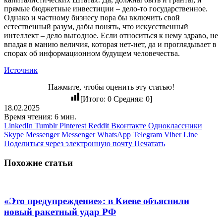
прямые бюджетные инвестиции – дело-то государственное.
Однако и частному бизнесу пора бы включить свой
естественный разум, дабы понять, что искусственный
интеллект – дело выгодное. Если относиться к нему здраво, не
впадая в манию величия, которая нет-нет, да и проглядывает в
спорах об информационном будущем человечества.
Источник
Нажмите, чтобы оценить эту статью!
[Итого:
0
Средняя:
0
]
18.02.2025
Время чтения: 6 мин.
LinkedIn
Tumblr
Pinterest
Reddit
Вконтакте
Одноклассники
Skype
Messenger
Messenger
WhatsApp
Telegram
Viber
Line
Поделиться через электронную почту
Печатать
Похожие статьи
«Это предупреждение»: в Киеве объяснили
новый ракетный удар РФ