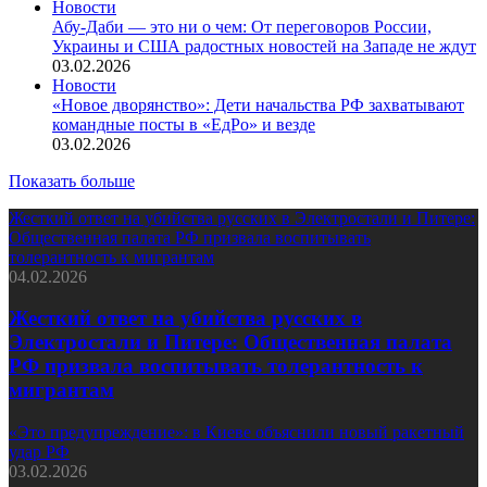
Новости
Абу-Даби — это ни о чем: От переговоров России,
Украины и США радостных новостей на Западе не ждут
03.02.2026
Новости
«Новое дворянство»: Дети начальства РФ захватывают
командные посты в «ЕдРо» и везде
03.02.2026
Показать больше
Жесткий ответ на убийства русских в Электростали и Питере:
Общественная палата РФ призвала воспитывать
толерантность к мигрантам
04.02.2026
Жесткий ответ на убийства русских в
Электростали и Питере: Общественная палата
РФ призвала воспитывать толерантность к
мигрантам
«Это предупреждение»: в Киеве объяснили новый ракетный
удар РФ
03.02.2026