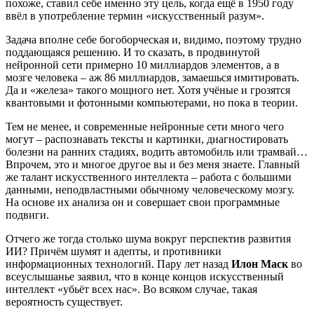
похоже, ставил себе именно эту цель, когда ещё в 1950 году
ввёл в употребление термин «искусственный разум».
Задача вполне себе богоборческая и, видимо, поэтому трудно
поддающаяся решению. И то сказать, в продвинутой
нейронной сети примерно 10 миллиардов элементов, а в
мозге человека – аж 86 миллиардов, замаешься имитировать.
Да и «железа» такого мощного нет. Хотя учёные и грозятся
квантовыми и фотонными компьютерами, но пока в теории.
Тем не менее, и современные нейронные сети много чего
могут – распознавать тексты и картинки, диагностировать
болезни на ранних стадиях, водить автомобиль или трамвай…
Впрочем, это и многое другое вы и без меня знаете. Главный
же талант искусственного интеллекта – работа с большими
данными, неподвластными обычному человеческому мозгу.
На основе их анализа он и совершает свои программные
подвиги.
Отчего же тогда столько шума вокруг перспектив развития
ИИ? Причём шумят и адепты, и противники
информационных технологий. Пару лет назад
Илон Маск
во
всеуслышанье заявил, что в конце концов искусственный
интеллект «убьёт всех нас». Во всяком случае, такая
вероятность существует.