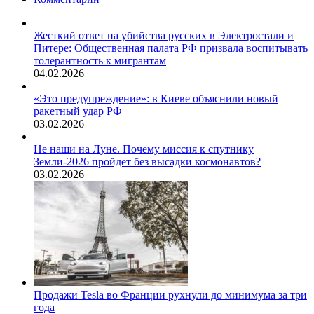
Жесткий ответ на убийства русских в Электростали и
Питере: Общественная палата РФ призвала воспитывать
толерантность к мигрантам
04.02.2026
«Это предупреждение»: в Киеве объяснили новый
ракетный удар РФ
03.02.2026
Не наши на Луне. Почему миссия к спутнику
Земли-2026 пройдет без высадки космонавтов?
03.02.2026
Продажи Tesla во Франции рухнули до минимума за три
года