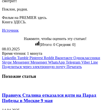
смотрит!
Поклон, родня.
Фильм на PREMIER здесь.
Книга ЗДЕСЬ.
Источник
Нажмите, чтобы оценить эту статью!
[Итого:
0
Средняя:
0
]
08.03.2025
Время чтения: 1 минута
LinkedIn
Tumblr
Pinterest
Reddit
Вконтакте
Одноклассники
Skype
Messenger
Messenger
WhatsApp
Telegram
Viber
Line
Поделиться через электронную почту
Печатать
Похожие статьи
Правнук Сталина отказался идти на Парад
Победы в Москве 9 мая