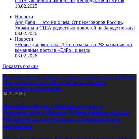
США увеличили импорт нефтепродуктов из Китая
18.02.2025
Новости
Абу-Даби — это ни о чем: От переговоров России,
Украины и США радостных новостей на Западе не ждут
03.02.2026
Новости
«Новое дворянство»: Дети начальства РФ захватывают
командные посты в «ЕдРо» и везде
03.02.2026
Показать больше
Жесткий ответ на убийства русских в Электростали и Питере:
Общественная палата РФ призвала воспитывать
толерантность к мигрантам
04.02.2026
Жесткий ответ на убийства русских в
Электростали и Питере: Общественная палата
РФ призвала воспитывать толерантность к
мигрантам
«Это предупреждение»: в Киеве объяснили новый ракетный