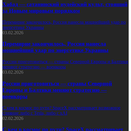
Хабад — сатанинский иудейский культ, стоящий
за Новым мировым порядком
Перемирие закончилось, Россия нанесла мощнейший удар по
энергетике Украины
03.02.2026
Перемирие закончилось, Россия нанесла
мощнейший удар по энергетике Украины
России приготовиться — страны Северной Европы и Балтики
меняют стратегию — военкоры
03.02.2026
России приготовиться — страны Северной
Европы и Балтики меняют стратегию —
военкоры
С кем в космос по пути? SpaceX рассматривает возможное
слияние либо с Tesla, либо с xAI
02.02.2026
С кем в космос по пути? SpaceX рассматривает