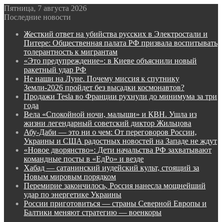
Пятница, 7 августа 2026
Последние новости
Жесткий ответ на убийства русских в Электростали и
Питере: Общественная палата РФ призвала воспитывать
толерантность к мигрантам
«Это предупреждение»: в Киеве объяснили новый
ракетный удар РФ
Не наши на Луне. Почему миссия к спутнику
Земли-2026 пройдет без высадки космонавтов?
Продажи Tesla во Франции рухнули до минимума за три
года
Вела «Спокойной ночи, малыши» и КВН. Ушла из
жизни легендарный советский диктор Жильцова
Абу-Даби — это ни о чем: От переговоров России,
Украины и США радостных новостей на Западе не ждут
«Новое дворянство»: Дети начальства РФ захватывают
командные посты в «ЕдРо» и везде
Хабад — сатанинский иудейский культ, стоящий за
Новым мировым порядком
Перемирие закончилось, Россия нанесла мощнейший
удар по энергетике Украины
России приготовиться — страны Северной Европы и
Балтики меняют стратегию — военкоры