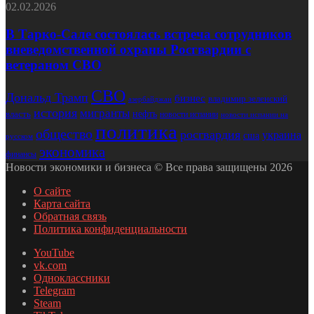
02.02.2026
В Тарко-Сале состоялась встреча сотрудников
вневедомственной охраны Росгвардии с
ветераном СВО
СВО
Дональд Трамп
бизнес
владимир зеленский
азербайджан
история
мигранты
нефть
власть
новости испании
новости испании на
политика
общество
росгвардия
украина
сша
русском
экономика
финансы
Новости экономики и бизнеса © Все права защищены 2026
О сайте
Карта сайта
Обратная связь
Политика конфиденциальности
YouTube
vk.com
Одноклассники
Telegram
Steam