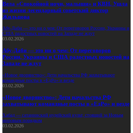
Вела «Спокойной ночи, малыши» и КВН. Ушла
из жизни легендарный советский диктор
Жильцова
Абу-Даби — это ни о чем: От переговоров России, Украины и
США радостных новостей на Западе не ждут
03.02.2026
Абу-Даби — это ни о чем: От переговоров
России, Украины и США радостных новостей на
Западе не ждут
«Новое дворянство»: Дети начальства РФ захватывают
командные посты в «ЕдРо» и везде
03.02.2026
«Новое дворянство»: Дети начальства РФ
захватывают командные посты в «ЕдРо» и везде
Хабад — сатанинский иудейский культ, стоящий за Новым
мировым порядком
03.02.2026