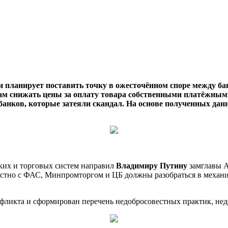
и планирует поставить точку в ожесточённом споре между б
ам снижать цены за оплату товара собственными платёжными
 банков, которые затеяли скандал. На основе полученных да
ких и торговых систем направил
Владимиру Путину
замглавы 
естно с ФАС, Минпромторгом и ЦБ должны разобраться в механи
нфликта и сформирован перечень недобросовестных практик, нед