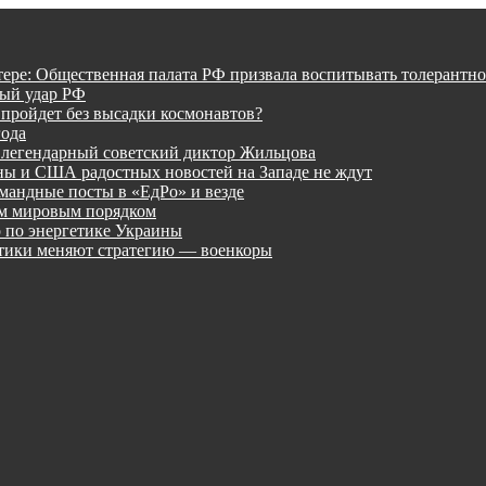
тере: Общественная палата РФ призвала воспитывать толерантно
ный удар РФ
 пройдет без высадки космонавтов?
года
 легендарный советский диктор Жильцова
ины и США радостных новостей на Западе не ждут
мандные посты в «ЕдРо» и везде
ым мировым порядком
 по энергетике Украины
лтики меняют стратегию — военкоры