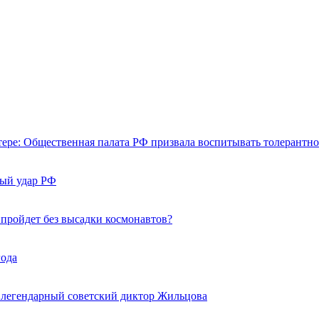
тере: Общественная палата РФ призвала воспитывать толерантно
ный удар РФ
 пройдет без высадки космонавтов?
года
 легендарный советский диктор Жильцова