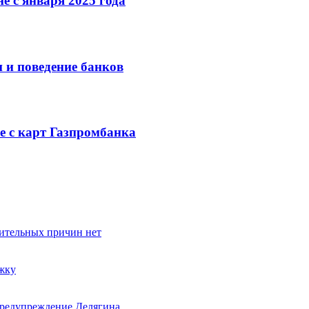
е с января 2025 года
и и поведение банков
е с карт Газпромбанка
жительных причин нет
жку
 предупреждение Делягина