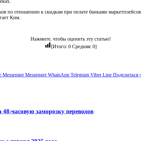
еках.
ков по отношению к скидкам при оплате банками маркетплейсо
гает Ким.
Нажмите, чтобы оценить эту статью!
[Итого:
0
Средняя:
0
]
e
Messenger
Messenger
WhatsApp
Telegram
Viber
Line
Поделиться 
а 48-часовую заморозку переводов