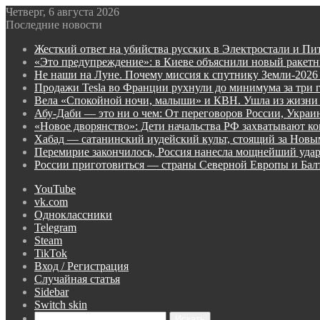
Четверг, 6 августа 2026
Последние новости
Жесткий ответ на убийства русских в Электростали и Пи
«Это предупреждение»: в Киеве объяснили новый ракет
Не наши на Луне. Почему миссия к спутнику Земли-2026
Продажи Tesla во Франции рухнули до минимума за три 
Вела «Спокойной ночи, малыши» и КВН. Ушла из жизни
Абу-Даби — это ни о чем: От переговоров России, Укра
«Новое дворянство»: Дети начальства РФ захватывают ко
Хабад — сатанинский иудейский культ, стоящий за Нов
Перемирие закончилось, Россия нанесла мощнейший удар
России приготовиться — страны Северной Европы и Ба
YouTube
vk.com
Одноклассники
Telegram
Steam
TikTok
Вход / Регистрация
Случайная статья
Sidebar
Switch skin
Искать