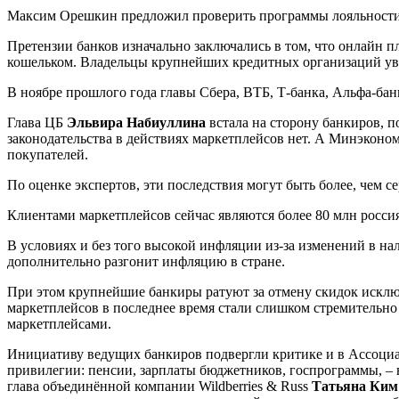
Максим Орешкин предложил проверить программы лояльности в
Претензии банков изначально заключались в том, что онлайн
кошельком. Владельцы крупнейших кредитных организаций ув
В ноябре прошлого года главы Сбера, ВТБ, Т-банка, Альфа-бан
Глава ЦБ
Эльвира Набиуллина
встала на сторону банкиров, 
законодательства в действиях маркетплейсов нет. А Минэконом
покупателей.
По оценке экспертов, эти последствия могут быть более, чем с
Клиентами маркетплейсов сейчас являются более 80 млн россия
В условиях и без того высокой инфляции из-за изменений в н
дополнительно разгонит инфляцию в стране.
При этом крупнейшие банкиры ратуют за отмену скидок исключ
маркетплейсов в последнее время стали слишком стремительно
маркетплейсами.
Инициативу ведущих банкиров подвергли критике и в Ассоциа
привилегии: пенсии, зарплаты бюджетников, госпрограммы, – 
глава объединённой компании Wildberries & Russ
Татьяна Ким