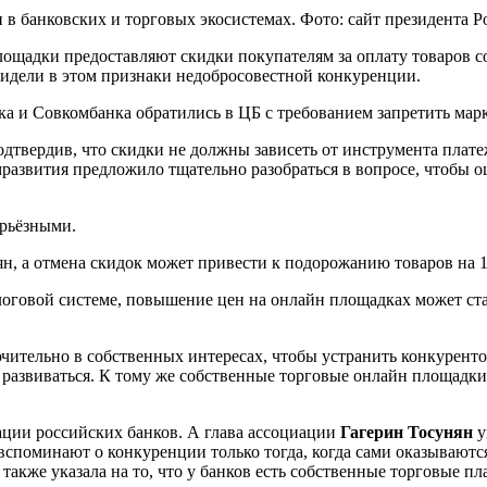
 банковских и торговых экосистемах. Фото: сайт президента Р
 площадки предоставляют скидки покупателям за оплату товаро
идели в этом признаки недобросовестной конкуренции.
ка и Совкомбанка обратились в ЦБ с требованием запретить мар
подтвердив, что скидки не должны зависеть от инструмента пла
развития предложило тщательно разобраться в вопросе, чтобы о
ерьёзными.
н, а отмена скидок может привести к подорожанию товаров на 1
алоговой системе, повышение цен на онлайн площадках может ст
ительно в собственных интересах, чтобы устранить конкуренто
 развиваться. К тому же собственные торговые онлайн площадки
ции российских банков. А глава ассоциации
Гагерин Тосунян
у
вспоминают о конкуренции только тогда, когда сами оказываютс
также указала на то, что у банков есть собственные торговые 