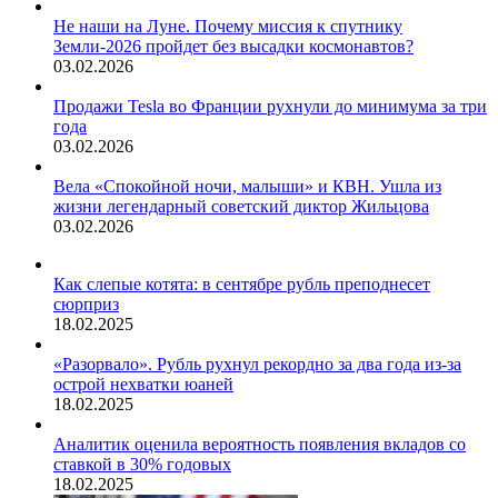
Не наши на Луне. Почему миссия к спутнику
Земли-2026 пройдет без высадки космонавтов?
03.02.2026
Продажи Tesla во Франции рухнули до минимума за три
года
03.02.2026
Вела «Спокойной ночи, малыши» и КВН. Ушла из
жизни легендарный советский диктор Жильцова
03.02.2026
Как слепые котята: в сентябре рубль преподнесет
сюрприз
18.02.2025
«Разорвало». Рубль рухнул рекордно за два года из-за
острой нехватки юаней
18.02.2025
Аналитик оценила вероятность появления вкладов со
ставкой в 30% годовых
18.02.2025