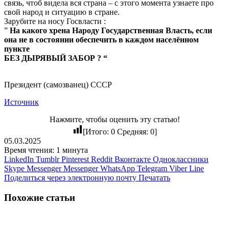
связь, чтоб видела вся страна – с этого момента узнаете про
свой народ и ситуацию в стране.
Зарубите на носу Госвласти :
”
На какого хрена Народу Государственная Власть, если
она не в состоянии обеспечить в каждом населённом
пункте
БЕЗ ДЫРЯВЫЙ ЗАБОР ? “
Президент (самозванец) СССР
Источник
Нажмите, чтобы оценить эту статью!
[Итого:
0
Средняя:
0
]
05.03.2025
Время чтения: 1 минута
LinkedIn
Tumblr
Pinterest
Reddit
Вконтакте
Одноклассники
Skype
Messenger
Messenger
WhatsApp
Telegram
Viber
Line
Поделиться через электронную почту
Печатать
Похожие статьи