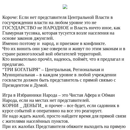
Короче: Если нет представителя Центральной Власти в
госучреждении власти на любом уровне это не
ГОСУДАРСТВО не НАРОДНОЕ и Власть ничто иное, как
Гламурная тусовка, которая тусуется возле населения на
основе законов джунглей.
Именно поэтому и народ, и приезжие в конфликте.
Что их винить они уже озверели и живут по этим законам и в
стране разноголосый вой обитателей территорий.
Кто внимательно прочёл, надеюсь, поймёт, что я предлагал и
предлагаю.
“ТРИ БОГАТЫРЯ” – Центральная, Региональная и
Муниципальная – в каждом уровне в любой учреждении
госвласти должен быть представитель с прямой связью с
Президентом и Думой.
Игра в Избранники Народа – это Чистая Афера и Обман
Народа, если на местах нет представителей.
КОРНИ _ ДЕНЬГИ_ и прочее – все будет, если садовник в
курсе событий и оперативно на все это реагирует.
Не надо ждать жалоб, просто найдите время для прямой связи
с жителями населённых пунктов.
При их жалобах Представителя обяжите выходить на прямую