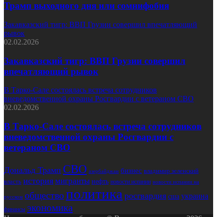
Трамп выходного дня или сомнифобия
Закавказский тигр: ВВП Грузии совершил впечатляющий
рывок
02.02.2026
Закавказский тигр: ВВП Грузии совершил
впечатляющий рывок
В Тарко-Сале состоялась встреча сотрудников
вневедомственной охраны Росгвардии с ветераном СВО
02.02.2026
В Тарко-Сале состоялась встреча сотрудников
вневедомственной охраны Росгвардии с
ветераном СВО
СВО
Дональд Трамп
бизнес
владимир зеленский
азербайджан
история
мигранты
нефть
власть
новости испании
новости испании на
политика
общество
росгвардия
украина
сша
русском
экономика
финансы