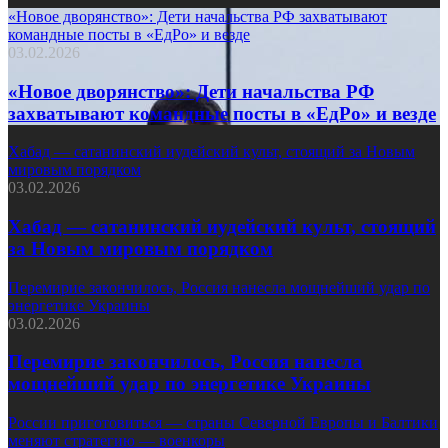
«Новое дворянство»: Дети начальства РФ захватывают
командные посты в «ЕдРо» и везде
03.02.2026
«Новое дворянство»: Дети начальства РФ
захватывают командные посты в «ЕдРо» и везде
Хабад — сатанинский иудейский культ, стоящий за Новым
мировым порядком
03.02.2026
Хабад — сатанинский иудейский культ, стоящий
за Новым мировым порядком
Перемирие закончилось, Россия нанесла мощнейший удар по
энергетике Украины
03.02.2026
Перемирие закончилось, Россия нанесла
мощнейший удар по энергетике Украины
России приготовиться — страны Северной Европы и Балтики
меняют стратегию — военкоры