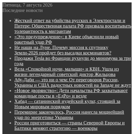
Пятница, 7 августа 2026
Последние новости
Жесткий ответ на убийства русских в Электростали и
Питере: Общественная палата РФ призвала воспитывать
толерантность к мигрантам
«Это предупреждение»: в Киеве объяснили новый
ракетный удар РФ
Не наши на Луне. Почему миссия к спутнику
Земли-2026 пройдет без высадки космонавтов?
Продажи Tesla во Франции рухнули до минимума за три
года
Вела «Спокойной ночи, малыши» и КВН. Ушла из
жизни легендарный советский диктор Жильцова
Абу-Даби — это ни о чем: От переговоров России,
Украины и США радостных новостей на Западе не ждут
«Новое дворянство»: Дети начальства РФ захватывают
командные посты в «ЕдРо» и везде
Хабад — сатанинский иудейский культ, стоящий за
Новым мировым порядком
Перемирие закончилось, Россия нанесла мощнейший
удар по энергетике Украины
России приготовиться — страны Северной Европы и
Балтики меняют стратегию — военкоры