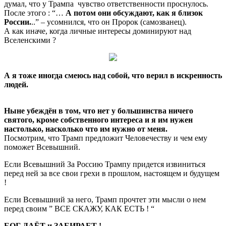
думал, что у Трампа чувство ответственности проснулось.
После этого : “…
А потом они обсуждают, как я близок
России.
..” – усомнился, что он Пророк (самозванец).
А как иначе, когда личные интересы доминируют над
Вселенскими ?
А я тоже иногда смеюсь над собой, что верил в искренность
людей.
Ныне убеждён в том, что нет у большинства ничего
святого, кроме собственного интереса и я им нужен
настолько, насколько что им нужно от меня.
Посмотрим, что Трамп предложит Человечеству и чем ему
поможет Всевышний.
Если Всевышний За Россию Трампу придется извиниться
перед ней за все свои грехи в прошлом, настоящем и будущем
!
Если Всевышний за него, Трамп прочтет эти мысли о нем
перед своим ” ВСЕ СКАЖУ, КАК ЕСТЬ ! “
БОГ ДАЁТ и ЗАБИРАЕТ !