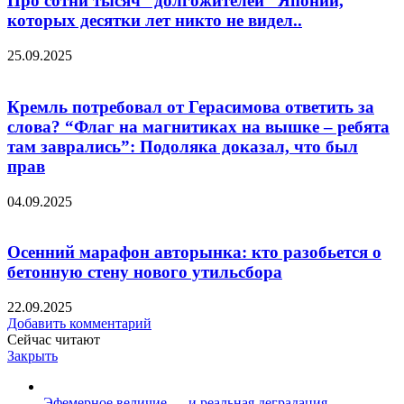
Про сотни тысяч “долгожителей” Японии,
которых десятки лет никто не видел..
25.09.2025
Кремль потребовал от Герасимова ответить за
слова? “Флаг на магнитиках на вышке – ребята
там заврались”: Подоляка доказал, что был
прав
04.09.2025
Осенний марафон авторынка: кто разобьется о
бетонную стену нового утильсбора
22.09.2025
Добавить комментарий
Сейчас читают
Закрыть
Эфемерное величие — и реальная деградация