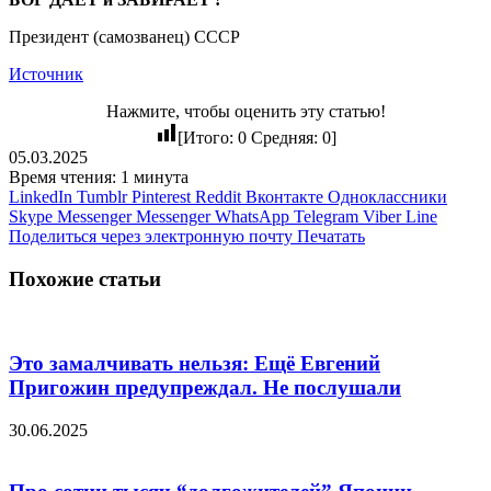
Президент (самозванец) СССР
Источник
Нажмите, чтобы оценить эту статью!
[Итого:
0
Средняя:
0
]
05.03.2025
Время чтения: 1 минута
LinkedIn
Tumblr
Pinterest
Reddit
Вконтакте
Одноклассники
Skype
Messenger
Messenger
WhatsApp
Telegram
Viber
Line
Поделиться через электронную почту
Печатать
Похожие статьи
Это замалчивать нельзя: Ещё Евгений
Пригожин предупреждал. Не послушали
30.06.2025