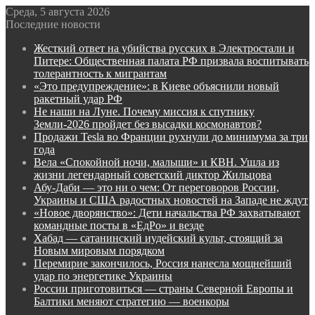
Среда, 5 августа 2026
Последние новости
Жесткий ответ на убийства русских в Электростали и
Питере: Общественная палата РФ призвала воспитывать
толерантность к мигрантам
«Это предупреждение»: в Киеве объяснили новый
ракетный удар РФ
Не наши на Луне. Почему миссия к спутнику
Земли-2026 пройдет без высадки космонавтов?
Продажи Tesla во Франции рухнули до минимума за три
года
Вела «Спокойной ночи, малыши» и КВН. Ушла из
жизни легендарный советский диктор Жильцова
Абу-Даби — это ни о чем: От переговоров России,
Украины и США радостных новостей на Западе не ждут
«Новое дворянство»: Дети начальства РФ захватывают
командные посты в «ЕдРо» и везде
Хабад — сатанинский иудейский культ, стоящий за
Новым мировым порядком
Перемирие закончилось, Россия нанесла мощнейший
удар по энергетике Украины
России приготовиться — страны Северной Европы и
Балтики меняют стратегию — военкоры