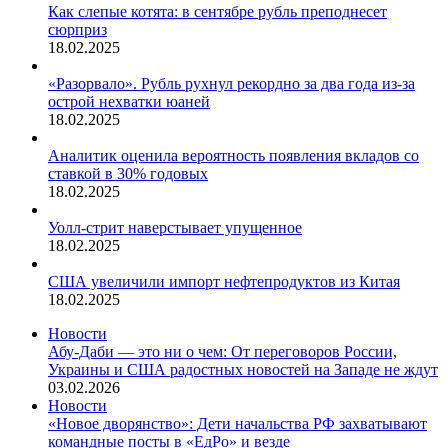
Как слепые котята: в сентябре рубль преподнесет
сюрприз
18.02.2025
«Разорвало». Рубль рухнул рекордно за два года из-за
острой нехватки юаней
18.02.2025
Аналитик оценила вероятность появления вкладов со
ставкой в 30% годовых
18.02.2025
Уолл-стрит наверстывает упущенное
18.02.2025
США увеличили импорт нефтепродуктов из Китая
18.02.2025
Новости
Абу-Даби — это ни о чем: От переговоров России,
Украины и США радостных новостей на Западе не ждут
03.02.2026
Новости
«Новое дворянство»: Дети начальства РФ захватывают
командные посты в «ЕдРо» и везде