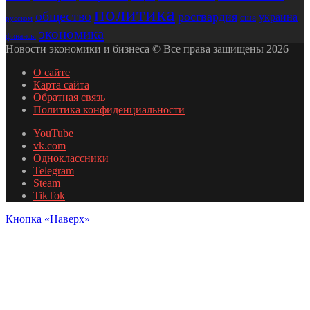
политика
общество
росгвардия
украина
сша
русском
экономика
финансы
Новости экономики и бизнеса © Все права защищены 2026
О сайте
Карта сайта
Обратная связь
Политика конфиденциальности
YouTube
vk.com
Одноклассники
Telegram
Steam
TikTok
Кнопка «Наверх»