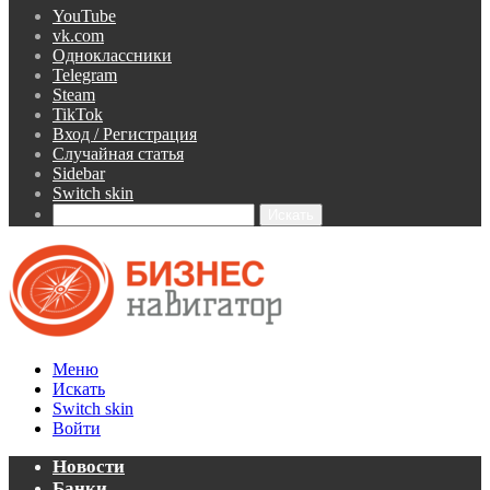
YouTube
vk.com
Одноклассники
Telegram
Steam
TikTok
Вход / Регистрация
Случайная статья
Sidebar
Switch skin
Искать
Меню
Искать
Switch skin
Войти
Новости
Банки