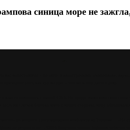
ампова синица море не зажгла, 
 нас недостижимо – по авто- и авиастроению, электронике, науке,
х президент увяз, как кур во щах – что весь мир дается диву.
ду к власти покончить с нашей СВО. Но придя, живо взял свои слов
м заслужил легкое благоволение с нашей стороны, чему обрадовался
вости» по вопросу урегулирования конфликта на Украине… «Не стои
принесло результаты»… США получили «очень хорошие ответы» от