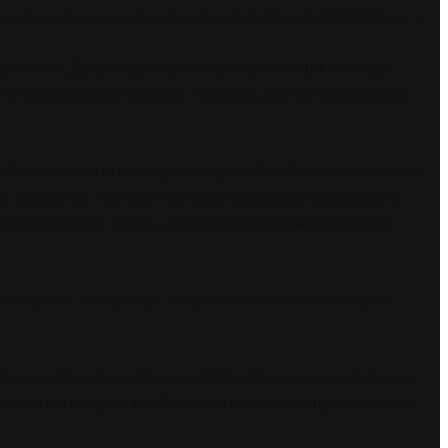
нфликта за стол переговоров, заявил глава Госдепа США Рубио…»
ажечь его. Даже спецпосланник президента США Уиткофф
 сулимой Трампом «сделки». Только на деле его залихватский
ей сложности Уиткофф пробыл в российской столице чуть более
у Лукашенко, чей визит мог быть специально организован в
ритании Стармер заявил о «полном игнорировании Кремлем
некролог той сделке, с которой он носился как с писаной
на Украине. При этом сближение США и России, инициированное
иваться контроля над Киевом, и нет никаких признаков того,