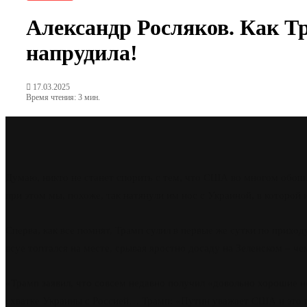
Александр Росляков. Как Тр
напрудила!
17.03.2025
Время чтения: 3 мин.
Думаю, никто не станет спорить с тем, что США во многом обошли
при этом мы, похоже, так натянули им нос с Украиной, в которой и
Сперва, как все помнят, Трамп сулил в первые же сутки по прихо
всуе топтался на месте, срывая яростно досаду на Зеленском – че
«Трамп заявил, что совсем недавно получил «довольно хорошие но
схватке Украины с Россией… Трамп: «Путин уважает США и это 