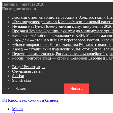
Пятница, 7 августа 2026
Последние новости
Жесткий ответ на убийства русских в Электростали и Пи
«Это предупреждение»: в Киеве объяснили новый ракет
Не наши на Луне. Почему миссия к спутнику Земли-2026
Продажи Tesla во Франции рухнули до минимума за три 
Вела «Спокойной ночи, малыши» и КВН. Ушла из жизни
Абу-Даби — это ни о чем: От переговоров России, Укра
«Новое дворянство»: Дети начальства РФ захватывают ко
Хабад — сатанинский иудейский культ, стоящий за Нов
Перемирие закончилось, Россия нанесла мощнейший удар
России приготовиться — страны Северной Европы и Ба
Вход / Регистрация
Случайная статья
Sidebar
Switch skin
Искать
Меню