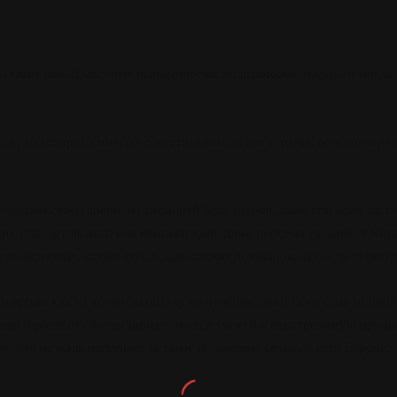
м глава самой могучей экономически, политически, научно и так да
, до которого мне, по совести, как и до его страны, большого дела 
.
ы уделали своей военной операцией будь здоров, даже при всем зас
их самолетов, авто или компьютеров, даже простых гвоздей, в Кит
и полномочия, каким любая заокеанская позавидовала б – не может 
мостью, как на военную потеху на чужбине, кинуть на свое мирное 
ышло б ровным счетом ничего, но все ушло б в неистребимую при 
о, что не жаль полегших за такое положение своих, и всей Европе,