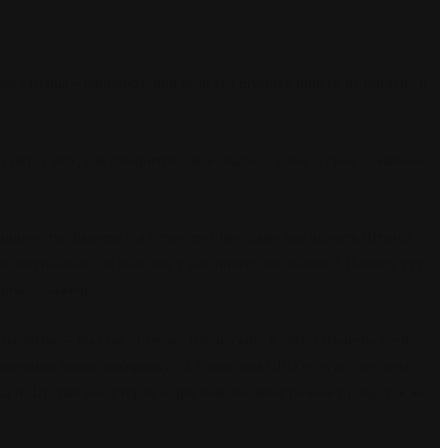
лее страны – наоборот, при всей его шумихе ничего не погасил и
нет: у них, как говорится, своя свадьба, у нас – своя. О нашей-
тупничестве Европы – а с тем, похоже, даже президента Штатов
ае закупаемых, не выходит у нас ничего подобного? Почему тут
ничего зажечь?
развитие – был бы столь же гигантский, в обгон планеты всей,
нынешнем вожде раскрадку? А благодаря СВО есть все же, чем
 да и Штатам нос утерли – при невозможности чем-то еще так же