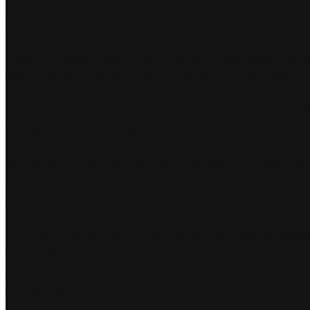
Эх-ма!
«Наделала Синица славы, а море не зажгла». А двинувший ее путе
впредь едва ли сможет погасить, если верить тем же иноСМИ.
Но я говорю это все вовсе не злорадства ради над президентом США
то в связи со всем творящимся и помышляю – и вот в каком ключе
Худо-бедно, пускай не за 3 дня, а за 3 с лишним года, Украину м
вместе с его Штатами! Почему же в мирной жизни, в выпуске всяк
наша синица, несмотря на все ее «майские указы», бессменность 
А если бы все наши силы, средства и репрессии с такой же одержи
прорыв? Или же в силу какого-то постигшего нас проклятия не в
развязавший ее может гордиться от души. И этих положили стольк
на славу утереть!