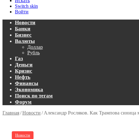
Искать
Switch skin
Войти
Новости
Банки
Бизнес
Валюты
Доллар
Рубль
Газ
Деньги
Кризис
Нефть
Финансы
Экономика
Поиск по тегам
Форум
Главная
/
Новости
/
Александр Росляков. Как Трампова синица мо
Новости