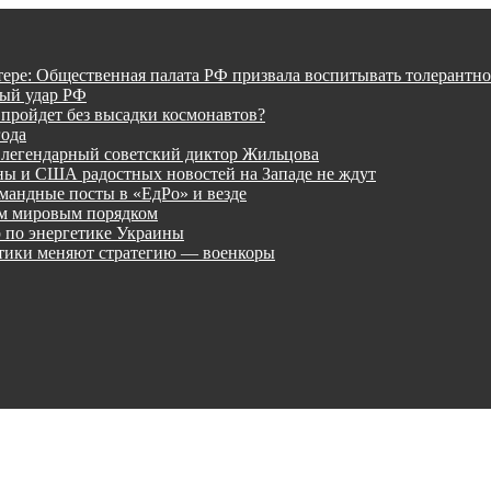
тере: Общественная палата РФ призвала воспитывать толерантно
ный удар РФ
 пройдет без высадки космонавтов?
года
 легендарный советский диктор Жильцова
ины и США радостных новостей на Западе не ждут
мандные посты в «ЕдРо» и везде
ым мировым порядком
 по энергетике Украины
лтики меняют стратегию — военкоры