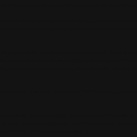
 хочет этого делать, так как рассчитывает усадить обе стороны ко
минающий славный поход крыловской Синицы к морю с обещанием з
 детали уже практически забитой стрелки с Путиным для заключение
ов ждать встречи с Путиным, сообщил телеканал Sky News. В общ
ка встречи могла быть связана с одновременным приездом в Москв
елью демонстрации собственной силы, заключил канал… Премьер Б
д него мине – уже самое авторитетное СМИ Штатов выдало по сути 
ит под сомнение готовность Путина прекратить военный конфликт 
м, которым можно манипулировать… Путин по-прежнему намерен доб
ийскую систему безопасности и экономики…»