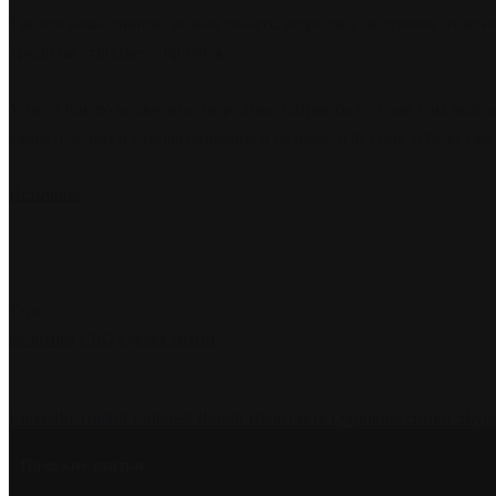
Так что наша синица, можно сказать, море свое, в отличие от их
Трамп не отрицает – пролила.
Успех? Как полагают многие родные патриоты во главе с их майс
самоутешения и самовозвышения и не надо, и без них успели уж
Источник
Теги
политика
СВО
сделка
трамп
17.03.2025
Время чтения: 3 мин.
LinkedIn
Tumblr
Pinterest
Reddit
Вконтакте
Одноклассники
Skyp
Похожие статьи