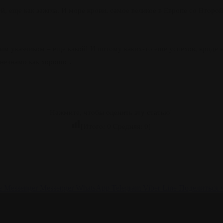
ней, еще как зажгла. И море крови, самое великое в Европе со Вто
ким указчиком – еще какой! И потому каких-то еще успехов, вроде
е незнамо как хорошо…
Нажмите, чтобы оценить эту статью!
[Итого:
0
Средняя:
0
]
e
Messenger
Messenger
WhatsApp
Telegram
Viber
Line
Поделиться 