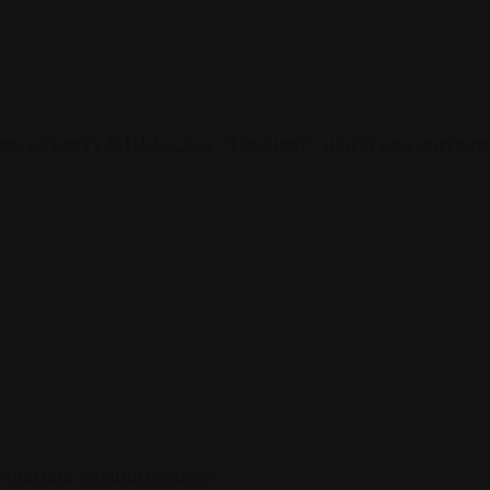
 по объекту США, стая “Гераней” напугала жителе
 «банды спецназовцев»