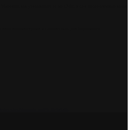
рой Мировой, как утверждают те же СМИ, и сам посрамленный нами
 всяких компьютерных и самолетных, для морального
через электронную почту
Печатать