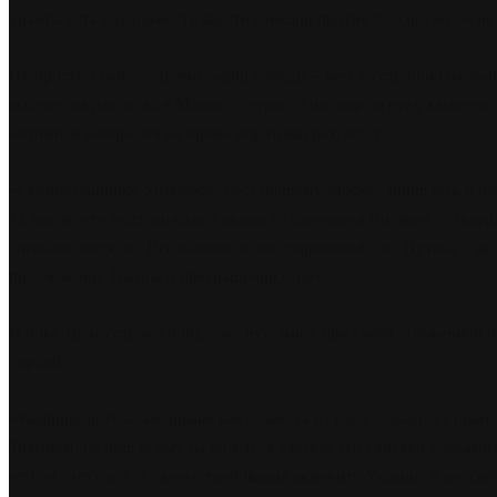
Трампа есть возможность ввести санкции против России, но он не
Ну просто какой-то Трамп-марш победы – чем-то страшно напо
вылетел на радостях в Москву – утрясти на скорую руку какие-то
оптимизм напоролся на прямо обратный результат:
«Спецпосланнику Уиткоффу, посетившему Москву, пришлось 8 час
12 часов, что подтверждают кадры из аэропорта Внуково… Задерж
спешном порядке. Все выглядело как фирменный ход Путина с ц
предложения Трампа о прекращении огня»».
И пока Трамп строил победоносную мину при такой заложенной по
торбой:
«Washington Post: американская разведка в своих докладах став
Трампом, не пошло ему на пользу: в Москве его считают слабако
что он отступил от своего требования включить Украину в росс