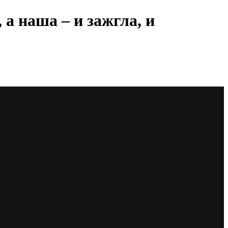
а наша – и зажгла, и
 зарплатам и продолжительности жизни трудяг и так далее. Но
а обратно, заменив срок уже на неопределенный. Потом долго и
 как ребенок:
т задираться с тем, кто сильно крупнее тебя», – сказал он о
 РФ на предложения по прекращению огня, заявил Трамп… У